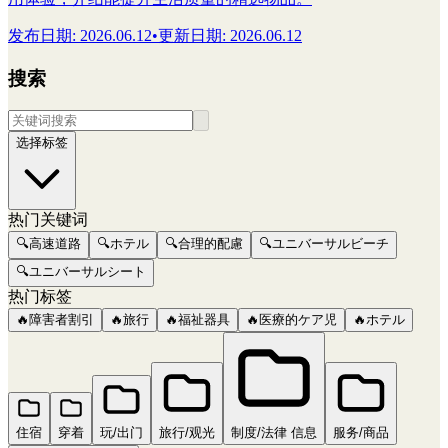
发布日期
:
2026.06.12
•
更新日期
:
2026.06.12
搜索
选择标签
热门关键词
🔍
高速道路
🔍
ホテル
🔍
合理的配慮
🔍
ユニバーサルビーチ
🔍
ユニバーサルシート
热门标签
🔥
障害者割引
🔥
旅行
🔥
福祉器具
🔥
医療的ケア児
🔥
ホテル
住宿
穿着
玩/出门
旅行/观光
制度/法律 信息
服务/商品