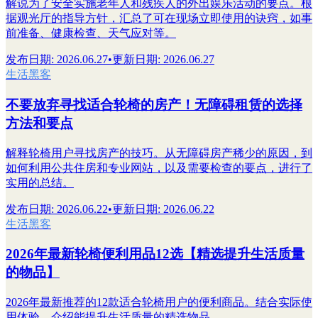
解说为了安全实施老年人和残疾人的外出娱乐活动的要点。根
据观光厅的指导方针，汇总了可在现场立即使用的诀窍，如事
前准备、健康检查、天气应对等。
发布日期
:
2026.06.27
•
更新日期
:
2026.06.27
生活黑客
不要放弃寻找适合轮椅的房产！无障碍租赁的选择
方法和要点
解释轮椅用户寻找房产的技巧。从无障碍房产稀少的原因，到
如何利用公共住房和专业网站，以及需要检查的要点，进行了
实用的总结。
发布日期
:
2026.06.22
•
更新日期
:
2026.06.22
生活黑客
2026年最新轮椅便利用品12选【精选提升生活质量
的物品】
2026年最新推荐的12款适合轮椅用户的便利商品。结合实际使
用体验，介绍能提升生活质量的精选物品。