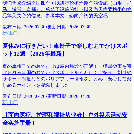
我们为您介绍全国四个可以进行轮椅滑翔伞的设施（山形、群
马、滋贺、京都）。总结了设施的特点以及当天需要携带的物
品等您关心的信息。参考本文，迈向广阔的天空吧！
发布日期
:
2026.07.30
•
更新日期
:
2026.07.30
玩/出门
夏休みに行きたい！車椅子で楽しむおでかけスポ
ット12選 【2026年最新】
夏の車椅子でのおでかけは屋内施設が正解！ 猛暑や雨を避
けられる全国のおでかけスポットをくわしくご紹介。割引や
サポート制度などのバリアフリー情報をまとめ、安心して楽
しめるポイントを凝縮しました。
发布日期
:
2026.07.20
•
更新日期
:
2026.07.20
玩/出门
【面向医疗、护理和福祉从业者】户外娱乐活动安
全实施手册！