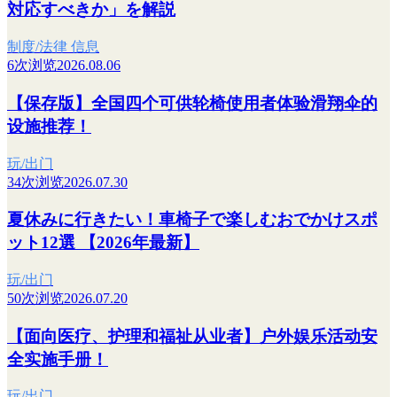
対応すべきか」を解説
制度/法律 信息
6次浏览
2026.08.06
【保存版】全国四个可供轮椅使用者体验滑翔伞的
设施推荐！
玩/出门
34次浏览
2026.07.30
夏休みに行きたい！車椅子で楽しむおでかけスポ
ット12選 【2026年最新】
玩/出门
50次浏览
2026.07.20
【面向医疗、护理和福祉从业者】户外娱乐活动安
全实施手册！
玩/出门