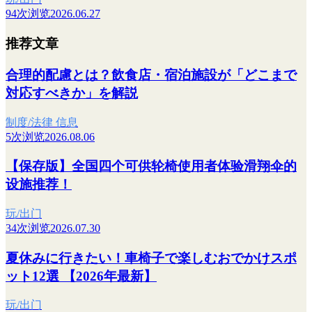
94次浏览
2026.06.27
推荐文章
合理的配慮とは？飲食店・宿泊施設が「どこまで
対応すべきか」を解説
制度/法律 信息
5次浏览
2026.08.06
【保存版】全国四个可供轮椅使用者体验滑翔伞的
设施推荐！
玩/出门
34次浏览
2026.07.30
夏休みに行きたい！車椅子で楽しむおでかけスポ
ット12選 【2026年最新】
玩/出门