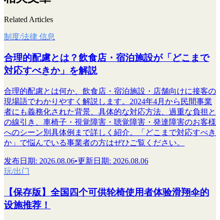
Related Articles
制度/法律 信息
合理的配慮とは？飲食店・宿泊施設が「どこまで
対応すべきか」を解説
合理的配慮とは何か、飲食店・宿泊施設・店舗向けに接客の
現場語でわかりやすく解説します。2024年4月から民間事業
者にも義務化された背景、具体的な対応方法、過重な負担と
の線引き、車椅子・視覚障害・聴覚障害・発達障害のお客様
へのシーン別具体例まで詳しく紹介。「どこまで対応すべき
か」で悩んでいる事業者の方はぜひご覧ください。
发布日期
:
2026.08.06
•
更新日期
:
2026.08.06
玩/出门
【保存版】全国四个可供轮椅使用者体验滑翔伞的
设施推荐！