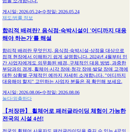
법을 소개합니다.
게시일
:
2026.05.24
•
수정일
:
2026.05.24
제도/법률 정보
합리적 배려란? 음식점·숙박시설이 '어디까지 대응
해야 하는가'를 해설
합리적 배려란 무엇인지, 음식점·숙박시설·상점을 대상으로
접객 현장에서 이해하기 쉽게 설명합니다. 2024년 4월부터 민
간 사업자에게도 의무화된 배경, 구체적인 대응 방법, 과중한
부담과의 경계, 휠체어·시각 장애·청각 장애·발달 장애 고객에
대한 상황별 구체적인 예까지 자세히 소개합니다. "어디까지
대응해야 할지" 고민하는 사업자 분들은 꼭 확인해 보세요.
게시일
:
2026.08.06
•
수정일
:
2026.08.06
놀다/외출하다
【저장판】 휠체어로 패러글라이딩 체험이 가능한
전국의 시설 4선!
전국의 휠체어 사용자도 패러글라이딩을 즐길 수 있는 4곳의