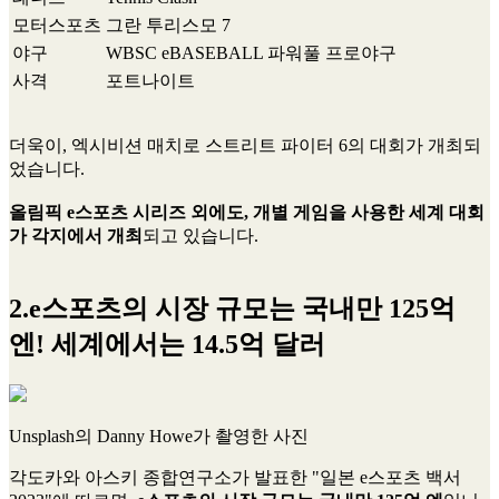
모터스포츠
그란 투리스모 7
야구
WBSC eBASEBALL 파워풀 프로야구
사격
포트나이트
더욱이, 엑시비션 매치로 스트리트 파이터 6의 대회가 개최되
었습니다.
올림픽 e스포츠 시리즈 외에도, 개별 게임을 사용한 세계 대회
가 각지에서 개최
되고 있습니다.
2.e스포츠의 시장 규모는 국내만 125억
엔! 세계에서는 14.5억 달러
Unsplash의 Danny Howe가 촬영한 사진
각도카와 아스키 종합연구소가 발표한 "일본 e스포츠 백서