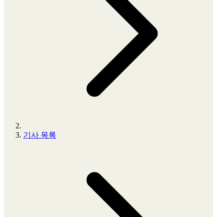
기사 목록