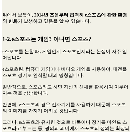
위에서 보듯이,
2014년 즈음부터 급격히 e스포츠에 관한 환경
의 변화
가 발생하고 있음을 알 수 있습니다.
1-2.e스포츠는 게임? 아니면 스포츠?
e스포츠를 논할 때, 게임인지 스포츠인지라는 논쟁이 자주 일
어납니다.
e스포츠란, 컴퓨터 게임이나 비디오 게임을 사용하여, 대전을
스포츠 경기로 인식할 때의 명칭입니다.
일반적으로, 스포츠라고 하면 자신의 신체를 활용하여 이루어
지는 것을 상상합니다.
반면에, e스포츠의 경우 전자기기를 사용하기 때문에 스포츠
의 이미지를 가지기 어려운 것입니다.
그러나, e스포츠와 유사한 것으로 바둑이나 장기를 마인드 스
포츠라고 부르는 등, 광의의 의미에서 스포츠의 정의는 확장되