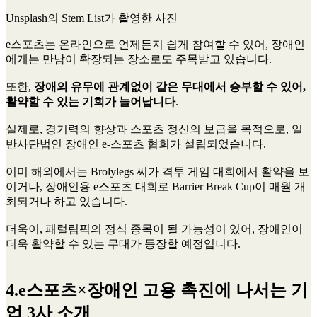
Unsplash의 Stem List가 촬영한 사진
e스포츠는 온라인으로 언제든지 쉽게 참여할 수 있어, 장애인
에게는 만남이 확장되는 장소로도 주목받고 있습니다.
또한,
장애의 유무에 관계없이 같은 무대에서 승부할 수 있어,
활약할 수 있는 기회가 늘어납니다
.
실제로, 경기력의 향상과 스포츠 정신의 보급을 목적으로, 일
반사단법인 장애인 e-스포츠 협회가 설립되었습니다.
이미 해외에서는 Brolylegs 씨가 격투 게임 대회에서 활약을 보
이거나, 장애인용 e스포츠 대회로 Barrier Break Cup이 매월 개
최되거나 하고 있습니다.
더욱이, 패럴림픽의 정식 종목이 될 가능성이 있어, 장애인이
더욱 활약할 수 있는 무대가 등장할 예정입니다.
4.e스포츠×장애인 고용 촉진에 나서는 기
업 3사 소개