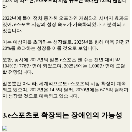
2023"에 따르면,
e스포츠의 시장 규모는 국내만 125억 엔
입니
다.
2022년에 들어 점차 증가한 오프라인 개최와의 시너지 효과도
있어, e스포츠 시장의 성장 속도가 가속화되었다고 분석되고
있습니다.
이는 예상치를 초과하는 성장률로, 2025년을 향해 더욱 연평균
20%를 초과하는 성장을 이룰 것으로 보입니다.
또한, 동시에 2022년의 일본 e스포츠 팬 수는 전년 대비 약
104%인 776만 명이 되었으며, 2025년에는 1,000만 명에 도달
할 전망입니다.
일본뿐만 아니라, 세계적으로도 e스포츠의 시장 확장이 계속
되고 있으며, 2022년은 14.5억 달러, 2030년에는 67.5억 달러까
지 성장할 것으로 예측되고 있습니다.
3.e스포츠로 확장되는 장애인의 가능성