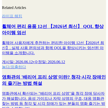
Related Articles
라이프 해킹
휠체어 편리 용품 12선 【2026년 최신】 QOL 향상
아이템 엄선
휠체어 사용자에게 추천하는 편리한 아이템 12선【2026년 최
신】. 실제 사용 편의성과 함께 QOL을 향상시키는 엄선된 아
이템을 소개합니다.
게시일
:
2026.06.12
•
수정일
:
2026.06.12
놀다/외출하다
영화관의 '배리어 프리 상영'이란? 청각·시각 장애인
의 즐기는 방법 해설
영화관에서 확산되는 "배리어 프리 상영"을 청각 장애 당사자
가 해설합니다. 음성 가이드나 자막 상영의 구조, 대응 영화관
찾는 방법 등 청각 및 시각 장애가 있는 분들의 영화 즐기는 방