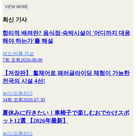
VIEW MORE
최신 기사
합리적 배려란? 음식점·숙박시설이 '어디까지 대응
해야 하는가'를 해설
제도/법률 정보
7회 조회
2026.08.06
【저장판】 휠체어로 패러글라이딩 체험이 가능한
전국의 시설 4선!
놀다/외출하다
34회 조회
2026.07.30
夏休みに行きたい！車椅子で楽しむおでかけスポ
ット12選 【2026年最新】
놀다/외출하다