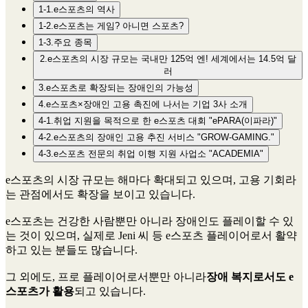
1-1.e스포츠의 역사
1-2.e스포츠는 게임? 아니면 스포츠?
1-3.주요 종목
2.e스포츠의 시장 규모는 국내만 125억 엔! 세계에서는 14.5억 달
러
3.e스포츠로 확장되는 장애인의 가능성
4.e스포츠×장애인 고용 촉진에 나서는 기업 3사 소개
4-1.취업 지원을 목적으로 한 e스포츠 대회 "ePARA(이파라)"
4-2.e스포츠의 장애인 고용 추진 서비스 "GROW-GAMING."
4-3.e스포츠 전문의 취업 이행 지원 사업소 "ACADEMIA"
e스포츠의 시장 규모는 해마다 확대되고 있으며, 고용 기회라
는 관점에서도 확장을 보이고 있습니다.
e스포츠는 건강한 사람뿐만 아니라 장애인도 플레이할 수 있
는 것이 있으며, 실제로 Jeni 씨 등 e스포츠 플레이어로서 활약
하고 있는 분들도 많습니다.
그 외에도, 프로 플레이어로서뿐만 아니라
장애 복지로서도 e
스포츠가 활용
되고 있습니다.