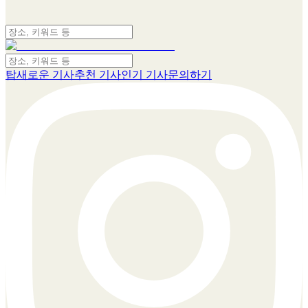
탑
새로운 기사
추천 기사
인기 기사
문의하기