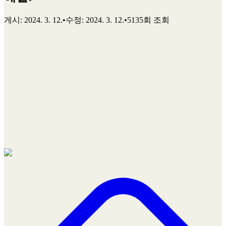
게시
:
2024. 3. 12.
•
수정
:
2024. 3. 12.
•
5135회 조회