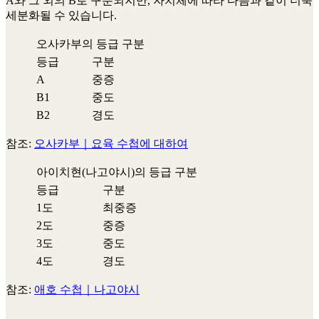
A와 그 외의 B로 구분되지만, 자치체에 따라 다음과 같이 더욱
세분화될 수 있습니다.
오사카부의 등급 구분
등급
구분
A
중증
B1
중도
B2
경도
참조:
오사카부｜요육 수첩에 대하여
아이치현(나고야시)의 등급 구분
등급
구분
1도
최중증
2도
중증
3도
중도
4도
경도
참조:
애호 수첩｜나고야시