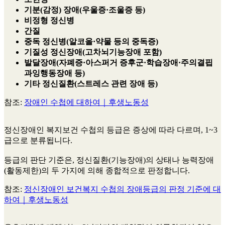
기분(감정) 장애(우울증·조울증 등)
비정형 정신병
간질
중독 정신병(알코올·약물 등의 중독증)
기질성 정신장애(고차뇌기능장애 포함)
발달장애(자폐증·아스퍼거 증후군·학습장애·주의결핍
과잉행동장애 등)
기타 정신질환(스트레스 관련 장애 등)
참조:
장애인 수첩에 대하여｜후생노동성
정신장애인 복지보건 수첩의 등급은 증상에 따라 다르며, 1~3
급으로 분류됩니다.
등급의 판단 기준은, 정신질환(기능장애)의 상태나 능력장애
(활동제한)의 두 가지에 의해 종합적으로 판정합니다.
참조:
정신장애인 보건복지 수첩의 장애등급의 판정 기준에 대
하여｜후생노동성