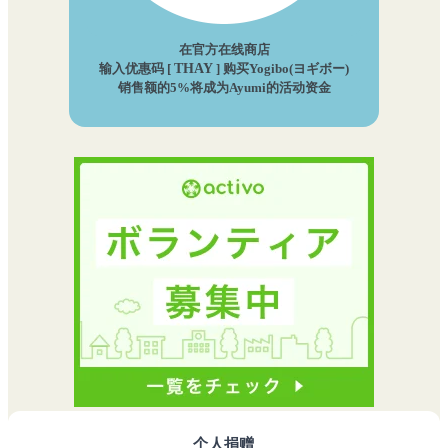
在官方在线商店
输入优惠码 [
THAY
] 购买Yogibo(ヨギボー)
销售额的5%将成为Ayumi的活动资金
个人捐赠