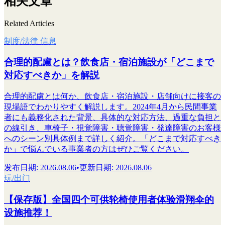
相关文章
Related Articles
制度/法律 信息
合理的配慮とは？飲食店・宿泊施設が「どこまで
対応すべきか」を解説
合理的配慮とは何か、飲食店・宿泊施設・店舗向けに接客の
現場語でわかりやすく解説します。2024年4月から民間事業
者にも義務化された背景、具体的な対応方法、過重な負担と
の線引き、車椅子・視覚障害・聴覚障害・発達障害のお客様
へのシーン別具体例まで詳しく紹介。「どこまで対応すべき
か」で悩んでいる事業者の方はぜひご覧ください。
发布日期
:
2026.08.06
•
更新日期
:
2026.08.06
玩/出门
【保存版】全国四个可供轮椅使用者体验滑翔伞的
设施推荐！