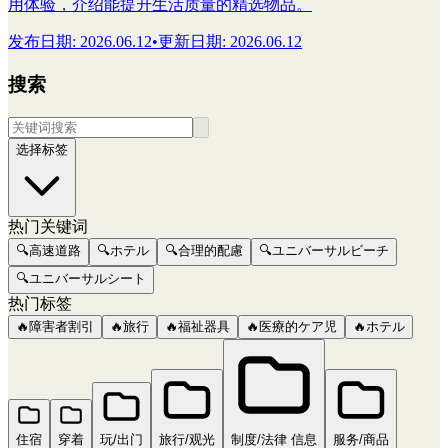
用体验，介绍能提升生活质量的精选物品。
发布日期
:
2026.06.12
•
更新日期
:
2026.06.12
搜索
选择标签
热门关键词
🔍
高速道路
🔍
ホテル
🔍
合理的配慮
🔍
ユニバーサルビーチ
🔍
ユニバーサルシート
热门标签
🔥
障害者割引
🔥
旅行
🔥
福祉器具
🔥
医療的ケア児
🔥
ホテル
住宿
穿着
玩/出门
旅行/观光
制度/法律 信息
服务/商品