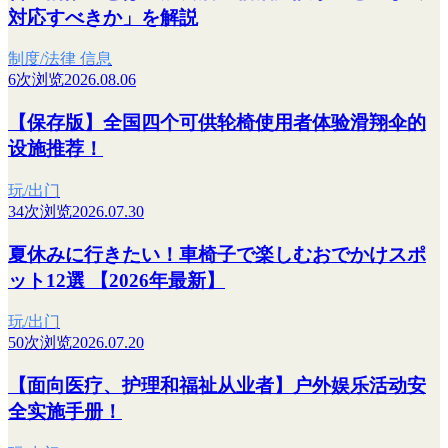
対応すべきか」を解説
制度/法律 信息
6次浏览
2026.08.06
【保存版】全国四个可供轮椅使用者体验滑翔伞的
设施推荐！
玩/出门
34次浏览
2026.07.30
夏休みに行きたい！車椅子で楽しむおでかけスポ
ット12選 【2026年最新】
玩/出门
50次浏览
2026.07.20
【面向医疗、护理和福祉从业者】户外娱乐活动安
全实施手册！