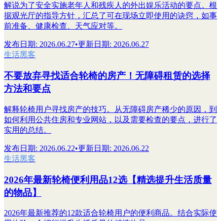
解说为了安全实施老年人和残疾人的外出娱乐活动的要点。根
据观光厅的指导方针，汇总了可在现场立即使用的诀窍，如事
前准备、健康检查、天气应对等。
发布日期
:
2026.06.27
•
更新日期
:
2026.06.27
生活黑客
不要放弃寻找适合轮椅的房产！无障碍租赁的选择
方法和要点
解释轮椅用户寻找房产的技巧。从无障碍房产稀少的原因，到
如何利用公共住房和专业网站，以及需要检查的要点，进行了
实用的总结。
发布日期
:
2026.06.22
•
更新日期
:
2026.06.22
生活黑客
2026年最新轮椅便利用品12选【精选提升生活质量
的物品】
2026年最新推荐的12款适合轮椅用户的便利商品。结合实际使