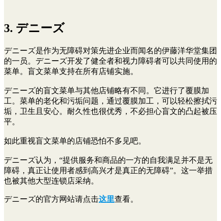
3. デニーズ
デニーズ是作为无障碍对策先进企业而闻名的伊藤洋华堂集团
的一员。デニーズ开发了健全者和视力障碍者可以共同使用的
菜单。盲文菜单支持在所有店铺实施。
デニーズ的盲文菜单与其他店铺略有不同。它进行了覆膜加
工。菜单的老化和污垢问题，通过覆膜加工，可以轻松擦拭污
垢，卫生且安心。耐久性也很优秀，不必担心盲文的凸起被压
平。
如此重视盲文菜单的店铺恐怕不多见吧。
デニーズ认为，“提供服务和商品的一方的自我满足并不是无
障碍，真正让使用者感到高兴才是真正的无障碍”。这一举措
也被其他大型连锁店采纳。
デニーズ的官方网站请点击
这里
查看。