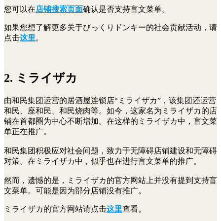
您可以在
店铺搜索页面
确认是否支持盲文菜单。
如果您想了解更多关于びっくりドンキー的社会贡献活动，请
点击
这里
。
2. ミライザカ
由和民集团运营的居酒屋连锁店“ミライザカ”，该集团还运营
和民、座和民、和民烧肉等。如今，这家名为ミライザカ的店
铺在首都圈为中心不断增加。在这样的ミライザカ中，盲文菜
单正在推广。
和民集团积极应对社会问题，致力于无障碍店铺建设和无障碍
对策。在ミライザカ中，似乎也在进行盲文菜单的推广。
然而，遗憾的是，ミライザカ的官方网站上并没有提到支持盲
文菜单。可能是因为部分店铺没有推广。
ミライザカ的官方网站请点击
这里
查看。