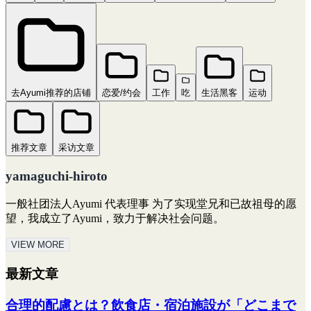
去Ayumi推荐的店铺
恋爱/约会
工作
吃
生活黑客
运动
推荐文章
采访文章
yamaguchi-hiroto
一般社团法人Ayumi 代表理事 为了实现堂兄和已故祖母的愿
望，我成立了Ayumi，致力于解决社会问题。
VIEW MORE
最新文章
合理的配慮とは？飲食店・宿泊施設が「どこまで