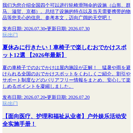
我们为您介绍全国四个可以进行轮椅滑翔伞的设施（山形、群
马、滋贺、京都）。总结了设施的特点以及当天需要携带的物
品等您关心的信息。参考本文，迈向广阔的天空吧！
发布日期
:
2026.07.30
•
更新日期
:
2026.07.30
玩/出门
夏休みに行きたい！車椅子で楽しむおでかけスポ
ット12選 【2026年最新】
夏の車椅子でのおでかけは屋内施設が正解！ 猛暑や雨を避
けられる全国のおでかけスポットをくわしくご紹介。割引や
サポート制度などのバリアフリー情報をまとめ、安心して楽
しめるポイントを凝縮しました。
发布日期
:
2026.07.20
•
更新日期
:
2026.07.20
玩/出门
【面向医疗、护理和福祉从业者】户外娱乐活动安
全实施手册！