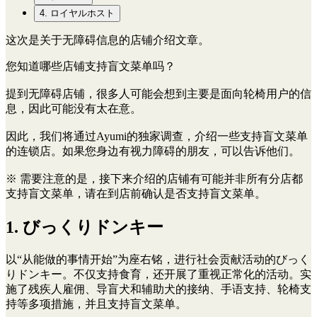
4. ロイヤルホスト
这次是关于无障碍信息的店铺介绍文章。
您知道哪些店铺支持盲文菜单吗？
提到无障碍店铺，很多人可能会想到主要是面向轮椅用户的信
息，因此可能没有太在意。
因此，我们将通过Ayumi的独家调查，介绍一些支持盲文菜单
的连锁店。如果您身边有视力障碍的朋友，可以告诉他们。
※ 需要注意的是，接下来介绍的店铺有可能并非所有分店都
支持盲文菜单，请在到店前确认是否支持盲文菜单。
1. びっくりドンキー
以“从能做的事情开始”为座右铭，进行社会贡献活动的びっく
りドンキー。不仅支持食育，还开展了重视正常化的活动。实
施了残疾人雇佣、导盲犬和辅助犬的接纳、手语支持、轮椅支
持等多项措施，并且支持盲文菜单。