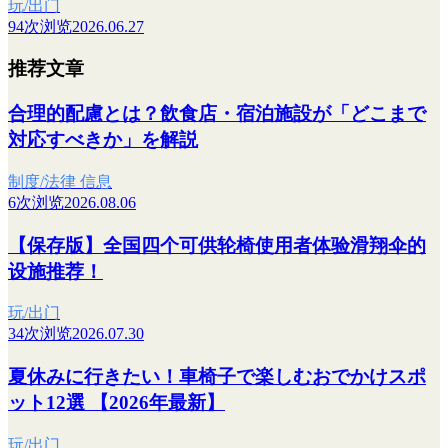
玩/出门
94次浏览
2026.06.27
推荐文章
合理的配慮とは？飲食店・宿泊施設が「どこまで
対応すべきか」を解説
制度/法律 信息
6次浏览
2026.08.06
【保存版】全国四个可供轮椅使用者体验滑翔伞的
设施推荐！
玩/出门
34次浏览
2026.07.30
夏休みに行きたい！車椅子で楽しむおでかけスポ
ット12選 【2026年最新】
玩/出门