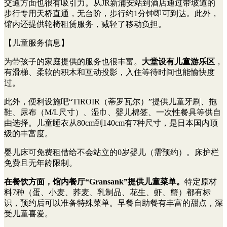
交通方面也很有吸引力。从JR新浦安站到酒店通过带坡道的
步行专用天桥直通，无台阶，步行约1分钟即可到达。此外，
馆内还提供轮椅租赁服务，减轻了移动负担。
【儿童服务信息】
为带孩子的家庭提供的服务也很丰富。
大堂设有儿童游乐区
，
有滑梯、柔软的积木和互动投影，入住等待时间也能愉快度
过。
此外，便利设施吧“TIROIR（蒂罗瓦尔）”提供儿童牙刷、拖
鞋、尿布（M/L尺寸）、湿巾、婴儿棉签、一次性餐具等供自
由选择。儿童睡衣从80cm到140cm有7种尺寸，是日本国内顶
级的丰富度。
婴儿床可免费租借给不会站立的0岁婴儿（需预约）。床护栏
免费且无年龄限制。
在餐饮方面，馆内餐厅“Gransank”提供儿童菜单。
特定原材
料7种（蛋、小麦、荞麦、乳制品、花生、虾、蟹）都有标
识，预约后可以准备特殊菜单。早餐自助餐有丰富的甜点，深
受儿童喜爱。