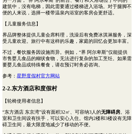
另一方面，“界 阿尔卑斯”的前台、餐厅和大浴场位于不同的
建筑中，没有电梯，因此需要通过楼梯进入浴场。对于腿脚不
便的人来说，选择一楼带温泉内浴室的客房会更舒适。
【儿童服务信息】
界品牌整体提供儿童会席料理，洗澡后有免费冰淇淋服务，深
受儿童欢迎。旅行中有这样的乐趣，家庭的回忆会更加丰富。
不过，餐饮服务因设施而异。例如，“界 阿尔卑斯”仅能提供
市售婴儿食品的糊状食物，无法进行复杂的加工烹饪。如果需
要婴儿食品或特殊餐食，请在预订时务必咨询。
参考：
星野度假村官方网站
2-2.东方酒店和度假村
【轮椅使用者信息】
“东方酒店 东京湾”设有面积32㎡、可容纳3人的
无障碍房
。浴
室和卫生间设有扶手，可以安心入住。馆内2楼和3楼设有无障
碍卫生间，最大限度地减少了移动的不便。