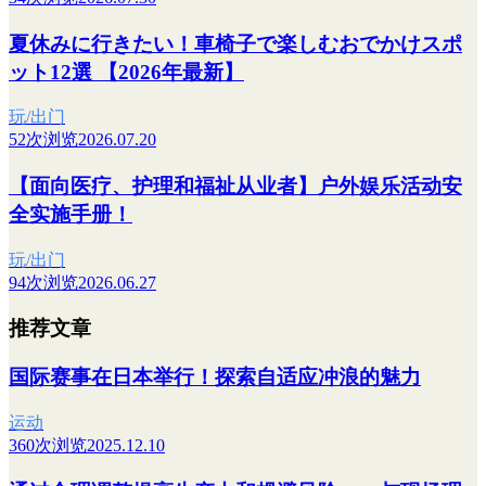
夏休みに行きたい！車椅子で楽しむおでかけスポ
ット12選 【2026年最新】
玩/出门
52次浏览
2026.07.20
【面向医疗、护理和福祉从业者】户外娱乐活动安
全实施手册！
玩/出门
94次浏览
2026.06.27
推荐文章
国际赛事在日本举行！探索自适应冲浪的魅力
运动
360次浏览
2025.12.10