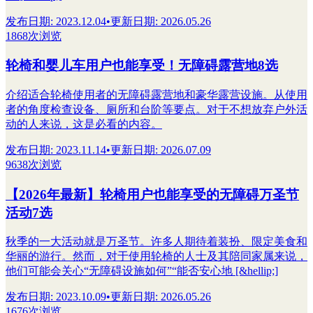
发布日期
:
2023.12.04
•
更新日期
:
2026.05.26
1868次浏览
轮椅和婴儿车用户也能享受！无障碍露营地8选
介绍适合轮椅使用者的无障碍露营地和豪华露营设施。从使用
者的角度检查设备、厕所和台阶等要点。对于不想放弃户外活
动的人来说，这是必看的内容。
发布日期
:
2023.11.14
•
更新日期
:
2026.07.09
9638次浏览
【2026年最新】轮椅用户也能享受的无障碍万圣节
活动7选
秋季的一大活动就是万圣节。许多人期待着装扮、限定美食和
华丽的游行。然而，对于使用轮椅的人士及其陪同家属来说，
他们可能会关心“无障碍设施如何”“能否安心地 [&hellip;]
发布日期
:
2023.10.09
•
更新日期
:
2026.05.26
1676次浏览