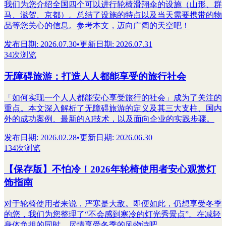
我们为您介绍全国四个可以进行轮椅滑翔伞的设施（山形、群
马、滋贺、京都）。总结了设施的特点以及当天需要携带的物
品等您关心的信息。参考本文，迈向广阔的天空吧！
发布日期
:
2026.07.30
•
更新日期
:
2026.07.31
34次浏览
无障碍旅游：打造人人都能享受的旅行社会
「如何实现一个人人都能安心享受旅行的社会」成为了关注的
重点。本文深入解析了无障碍旅游的定义及其三大支柱、国内
外的成功案例、最新的AI技术，以及面向企业的实践步骤。
发布日期
:
2026.02.28
•
更新日期
:
2026.06.30
134次浏览
【保存版】不怕冷！2026年轮椅使用者安心观赏灯
饰指南
对于轮椅使用者来说，严寒是大敌。即便如此，仍想享受冬季
的您，我们为您整理了“不会感到寒冷的灯光秀景点”。在减轻
身体负担的同时，尽情享受冬季的风物诗吧。