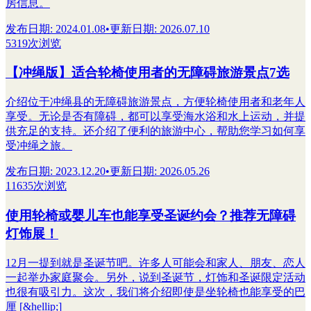
房信息。
发布日期
:
2024.01.08
•
更新日期
:
2026.07.10
5319次浏览
【冲绳版】适合轮椅使用者的无障碍旅游景点7选
介绍位于冲绳县的无障碍旅游景点，方便轮椅使用者和老年人
享受。无论是否有障碍，都可以享受海水浴和水上运动，并提
供充足的支持。还介绍了便利的旅游中心，帮助您学习如何享
受冲绳之旅。
发布日期
:
2023.12.20
•
更新日期
:
2026.05.26
11635次浏览
使用轮椅或婴儿车也能享受圣诞约会？推荐无障碍
灯饰展！
12月一提到就是圣诞节吧。许多人可能会和家人、朋友、恋人
一起举办家庭聚会。另外，说到圣诞节，灯饰和圣诞限定活动
也很有吸引力。这次，我们将介绍即使是坐轮椅也能享受的巴
厘 [&hellip;]