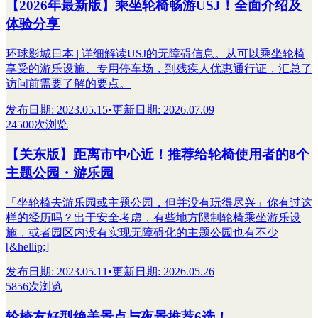
【2026年最新版】乘坐轮椅畅游USJ！全面介绍及
体验分享
环球影城日本 | 详细解读USJ的无障碍信息。从可以乘坐轮椅
享受的游乐设施、专用停车场，到残疾人优惠通行证，汇总了
访问前需要了解的要点。
发布日期
:
2023.05.15
•
更新日期
:
2026.07.09
24500次浏览
【关东版】距离市中心近！推荐给轮椅使用者的8个
主题公园・游乐园
「坐轮椅去游乐园或主题公园，但并没有玩得尽兴」你有过这
样的经历吗？出于安全考虑，有些地方限制轮椅乘坐游乐设
施，或者园区内没有实现无障碍化的主题公园也有不少
[&hellip;]
发布日期
:
2023.05.11
•
更新日期
:
2026.05.26
5856次浏览
轮椅友好型绝美景点与夜景推荐6选！