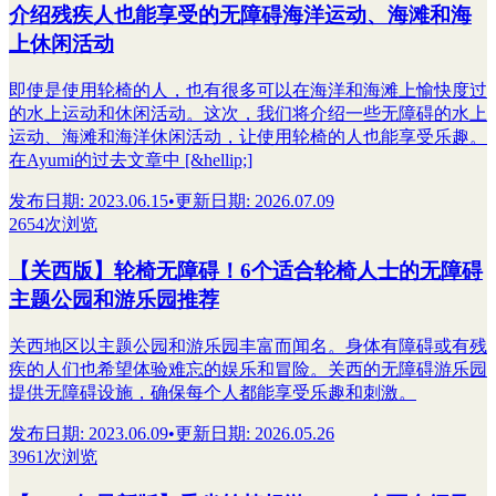
介绍残疾人也能享受的无障碍海洋运动、海滩和海
上休闲活动
即使是使用轮椅的人，也有很多可以在海洋和海滩上愉快度过
的水上运动和休闲活动。这次，我们将介绍一些无障碍的水上
运动、海滩和海洋休闲活动，让使用轮椅的人也能享受乐趣。
在Ayumi的过去文章中 [&hellip;]
发布日期
:
2023.06.15
•
更新日期
:
2026.07.09
2654次浏览
【关西版】轮椅无障碍！6个适合轮椅人士的无障碍
主题公园和游乐园推荐
关西地区以主题公园和游乐园丰富而闻名。身体有障碍或有残
疾的人们也希望体验难忘的娱乐和冒险。关西的无障碍游乐园
提供无障碍设施，确保每个人都能享受乐趣和刺激。
发布日期
:
2023.06.09
•
更新日期
:
2026.05.26
3961次浏览