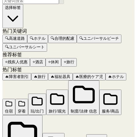
选择标签
热门关键词
🔍
高速道路
🔍
ホテル
🔍
合理的配慮
🔍
ユニバーサルビーチ
🔍
ユニバーサルシート
推荐标签
⭐
残疾人优惠
⭐
酒店
⭐
休闲
⭐
旅行
热门标签
🔥
障害者割引
🔥
旅行
🔥
福祉器具
🔥
医療的ケア児
🔥
ホテル
住宿
穿着
玩/出门
旅行/观光
制度/法律 信息
服务/商品