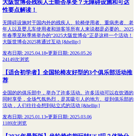
大阪世博会残疾人士能否享受？无障碍设施和可达
性要点解读！
无障碍设施对于国内外的残疾人、轮椅使用者、重病患者、老
年人以及婴儿车使用者和游客等所有人来说都是必要的。2025
年春季至秋季将举办的“2025大阪世博会”正是这样一个活动！
大阪世博会2025将通过互动 [&hellip;]
发布日期
:
2025.04.18
•
更新日期
:
2026.05.26
24149次浏览
【适合初学者】全国轮椅友好型的3个俱乐部活动推
荐
全国的的俱乐部中，举办了许多活动。许多活动可以在饮酒的
同时享受，全场气氛热烈，是其吸引人的地方。提到俱乐部的
活动，人们往往会想到站立式的活动 [&hellip;]
发布日期
:
2025.01.13
•
更新日期
:
2025.03.06
1189次浏览