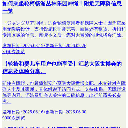
如何乘坐轮椅畅游丛林乐园冲绳！附近无障碍信息
一览
「ジャングリア冲绳」适合轮椅使用者和残障人士！因为它采
用无障碍设计，支持设施也非常完善。而且还有租赁、折扣和
专用区域的信息。阅读本文后，您对大冒险的担忧将会消除。
发布日期
:
2025.08.15
•
更新日期
:
2026.05.26
3950次浏览
【轮椅和婴儿车用户也能享受】汇总大阪世博会的
信息及体验分享。
即使有障碍，也希望能安心享受大阪世博会吧。本文针对有障
碍人士及其家属，具体解说了访问方式、支持体系、无障碍设
施等内容。还涉及到令人关注的口碑信息，出行前请务必参
考。
发布日期
:
2025.06.16
•
更新日期
:
2026.06.30
9000次浏览