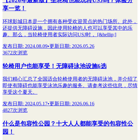
【2026年最新版】坐轮椅也能玩转USJ吗？体验分
享一览！
环球影城日本是一个拥有各种受欢迎景点的热门场所。此外，
还提供无障碍设施，因此使用轮椅的人也可以享受其中的乐
趣。那么，当轮椅使用者实际访问USJ时， [&hellip;]
发布日期
:
2024.08.09
•
更新日期
:
2026.05.26
3672次浏览
轮椅用户也能享受！无障碍泳池设施6选
我们精心汇总了全国适合轮椅使用者的无障碍泳池，并介绍了
即使有障碍也能享受泳池乐趣的服务。请参考这些信息，尽情
享受这个夏天。
发布日期
:
2024.05.17
•
更新日期
:
2026.06.16
4827次浏览
什么是包容性公园？十大人人都能享受的包容性公
园！