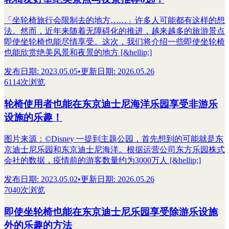
「坐轮椅旅行会限制去的地方……」许多人可能都有这样的想
法。然而，近年来随着无障碍化的推进，越来越多的旅游景点
即使坐轮椅也能尽情享受。这次，我们将介绍一些即使坐轮椅
也能欣赏绝美风景和夜景的地方 [&hellip;]
发布日期
:
2023.05.05
•
更新日期
:
2026.05.26
6114次浏览
轮椅使用者也能在东京迪士尼海洋乐园享受非游乐
设施的乐趣！
图片来源：©︎Disney 一提到主题公园，首先想到的可能就是东
京迪士尼乐园和东京迪士尼海洋。根据运营公司东方乐园株式
会社的数据，疫情前的游客数量约为3000万人 [&hellip;]
发布日期
:
2023.05.02
•
更新日期
:
2026.05.26
7040次浏览
即使坐轮椅也能在东京迪士尼乐园享受除游乐设施
外的乐趣的方法