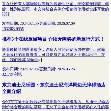
旨在让所有人都能愉快游玩的包容性公园，无论有无障碍、年
龄、性别或国籍。本文将结合实例介绍轮椅使用者也能享受的
设计！
发布日期
:
2024.02.23
•
更新日期
:
2026.07.09
15326次浏览
推荐5个在线旅游项目 介绍无障碍的新旅行方式！
随着疫情限制逐渐放宽，许多人可能开始考虑去旅行。然而，
从无障碍的角度来看，可能仍有许多残障人士难以出行。在
此，我们推荐 [&hellip;]
发布日期
:
2024.02.08
•
更新日期
:
2026.05.26
3217次浏览
东京迪士尼乐园・东京迪士尼海洋周边无障碍酒店
全面介绍
介绍东京迪士尼乐园及海洋周边的无障碍酒店。从迪士尼酒店
到价格合理的周边酒店，汇总了适合轮椅使用者安心入住的客