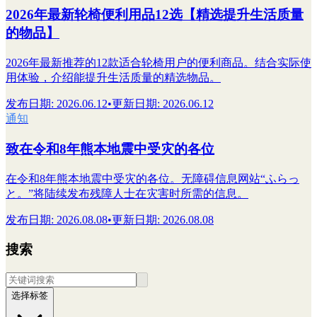
2026年最新轮椅便利用品12选【精选提升生活质量
的物品】
2026年最新推荐的12款适合轮椅用户的便利商品。结合实际使
用体验，介绍能提升生活质量的精选物品。
发布日期
:
2026.06.12
•
更新日期
:
2026.06.12
通知
致在令和8年熊本地震中受灾的各位
在令和8年熊本地震中受灾的各位。无障碍信息网站“ふらっ
と。”将陆续发布残障人士在灾害时所需的信息。
发布日期
:
2026.08.08
•
更新日期
:
2026.08.08
搜索
选择标签