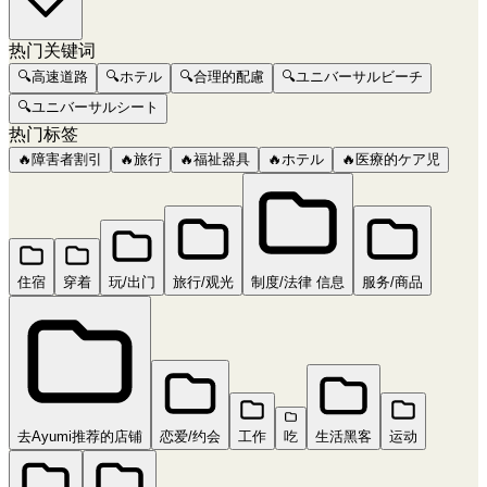
热门关键词
🔍
高速道路
🔍
ホテル
🔍
合理的配慮
🔍
ユニバーサルビーチ
🔍
ユニバーサルシート
热门标签
🔥
障害者割引
🔥
旅行
🔥
福祉器具
🔥
ホテル
🔥
医療的ケア児
住宿
穿着
玩/出门
旅行/观光
制度/法律 信息
服务/商品
去Ayumi推荐的店铺
恋爱/约会
工作
吃
生活黑客
运动