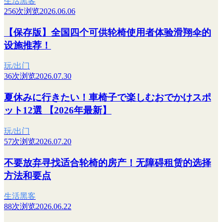
生活黑客
256次浏览
2026.06.06
【保存版】全国四个可供轮椅使用者体验滑翔伞的
设施推荐！
玩/出门
36次浏览
2026.07.30
夏休みに行きたい！車椅子で楽しむおでかけスポ
ット12選 【2026年最新】
玩/出门
57次浏览
2026.07.20
不要放弃寻找适合轮椅的房产！无障碍租赁的选择
方法和要点
生活黑客
88次浏览
2026.06.22