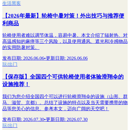
生活黑客
【2026年最新】轮椅中暑对策！外出技巧与推荐便
利商品
轮椅使用者难以调节体温，容易中暑。本文介绍了辐射热、对
高温感知的麻痹等三个风险，以及使用通风、遮光和冷感物品
的实用防暑对策。
发布日期
:
2026.06.06
•
更新日期
:
2026.06.06
玩/出门
【保存版】全国四个可供轮椅使用者体验滑翔伞的
设施推荐！
我们为您介绍全国四个可以进行轮椅滑翔伞的设施（山形、群
马、滋贺、京都）。总结了设施的特点以及当天需要携带的物
品等您关心的信息。参考本文，迈向广阔的天空吧！
发布日期
:
2026.07.30
•
更新日期
:
2026.07.30
玩/出门