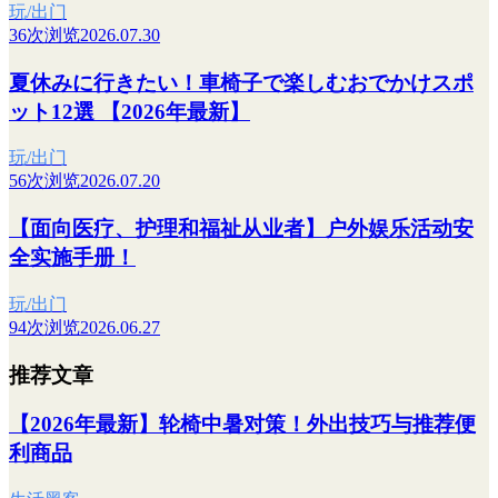
玩/出门
36次浏览
2026.07.30
夏休みに行きたい！車椅子で楽しむおでかけスポ
ット12選 【2026年最新】
玩/出门
56次浏览
2026.07.20
【面向医疗、护理和福祉从业者】户外娱乐活动安
全实施手册！
玩/出门
94次浏览
2026.06.27
推荐文章
【2026年最新】轮椅中暑对策！外出技巧与推荐便
利商品