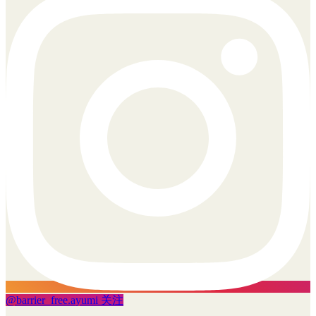
@
barrier_free.ayumi
关注