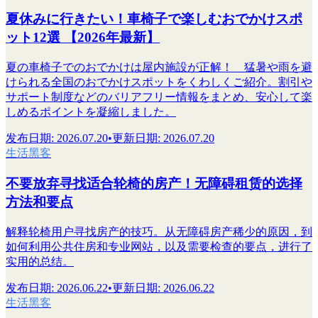
夏休みに行きたい！車椅子で楽しむおでかけスポ
ット12選 【2026年最新】
夏の車椅子でのおでかけは屋内施設が正解！ 猛暑や雨を避
けられる全国のおでかけスポットをくわしくご紹介。割引や
サポート制度などのバリアフリー情報をまとめ、安心して楽
しめるポイントを凝縮しました。
发布日期
:
2026.07.20
•
更新日期
:
2026.07.20
生活黑客
不要放弃寻找适合轮椅的房产！无障碍租赁的选择
方法和要点
解释轮椅用户寻找房产的技巧。从无障碍房产稀少的原因，到
如何利用公共住房和专业网站，以及需要检查的要点，进行了
实用的总结。
发布日期
:
2026.06.22
•
更新日期
:
2026.06.22
生活黑客