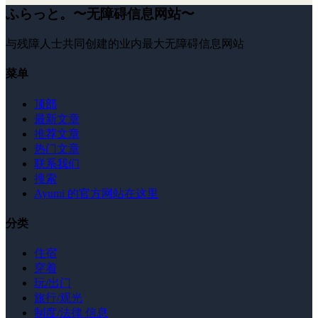
ふらっと。〜无障碍信息网站〜
与残障人士共同创建的业内最大无障碍信息网站
菜单
顶部
最新文章
推荐文章
热门文章
联系我们
搜索
Ayumi 的官方网站在这里
分类
住宿
穿着
玩/出门
旅行/观光
制度/法律 信息