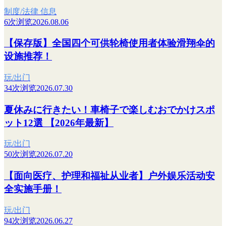
制度/法律 信息
6次浏览
2026.08.06
【保存版】全国四个可供轮椅使用者体验滑翔伞的
设施推荐！
玩/出门
34次浏览
2026.07.30
夏休みに行きたい！車椅子で楽しむおでかけスポ
ット12選 【2026年最新】
玩/出门
50次浏览
2026.07.20
【面向医疗、护理和福祉从业者】户外娱乐活动安
全实施手册！
玩/出门
94次浏览
2026.06.27