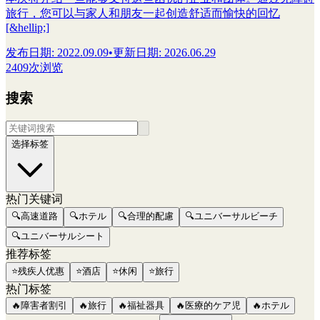
旅行，您可以与家人和朋友一起创造舒适而愉快的回忆
[&hellip;]
发布日期
:
2022.09.09
•
更新日期
:
2026.06.29
2409次浏览
搜索
选择标签
热门关键词
🔍
高速道路
🔍
ホテル
🔍
合理的配慮
🔍
ユニバーサルビーチ
🔍
ユニバーサルシート
推荐标签
⭐
残疾人优惠
⭐
酒店
⭐
休闲
⭐
旅行
热门标签
🔥
障害者割引
🔥
旅行
🔥
福祉器具
🔥
医療的ケア児
🔥
ホテル