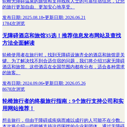
轮椅无障碍温泉的旅馆和支持残疾人士的可靠住宿信息，让您
的旅行更加自由、更加安心地享受。
发布日期
:
2025.08.18
•
更新日期
:
2026.06.21
1784次浏览
无障碍酒店和旅馆35选！推荐信息发布网站及查找
方法全面解读
轮椅使用者在旅行时，找到无障碍设施齐全的酒店和旅馆是关
键。为了解决找不到合适住宿的问题，我们将介绍35家无障碍
酒店和旅馆。这些酒店在全国范围内都有分布，适合各种需求
的旅客。
发布日期
:
2024.09.06
•
更新日期
:
2026.05.26
8678次浏览
轮椅旅行者的终极旅行指南：9个旅行支持公司和实
用网站推荐！
想去旅行，但由于障碍或疾病而难以成行的人可能不在少数。
本次将介绍一些能够支持这些困扰的企业和团体。通过无障碍