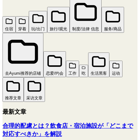
住宿
穿着
玩/出门
旅行/观光
制度/法律 信息
服务/商品
去Ayumi推荐的店铺
恋爱/约会
工作
吃
生活黑客
运动
推荐文章
采访文章
最新文章
合理的配慮とは？飲食店・宿泊施設が「どこまで
対応すべきか」を解説