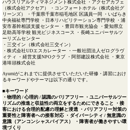
ハウスリアルティマネジメント株式会社 ・アクセアカフェ
（株式会社アクセア） ・コンフォートホテル（株式会社グ
リーンズ） ・千葉県千葉市稲毛地区 区議員一同 ・いばらき
中央福祉専門学校 ・日本リハビリテーション専門学校
・浦
安市基幹相談支援センター
・豊田市観光協会
・愛知県立
足助高等学校 観光ビジネスコース
・長崎ユニバーサルツ
ーリズムセンター
・三交イン（株式会社三交イン）
・株式会社UDエスカレーター ・一般社団法人ゼログラヴ
ィティ ・経営支援NPOクラブ ・阿部建設株式会社 ・東京
港埠頭株式会社
Ayumiがこれまでに提供させていただいた研修・講習におけ
るキーワードやテーマは以下の通りです。
■キーワード
・物理的 / 心理的 / 認識のバリアフリー ・ユニバーサルツー
リズムの推進と収益性の両立をするためにできること
・接
客における合理的配慮の理解と浸透
・バリアフリー対策の
重要性と障害者への接客対応
・ダイバーシティ / 無意識の
意識（アンコンシャスバイアス）
・障害者が働きやすい環
境づくり