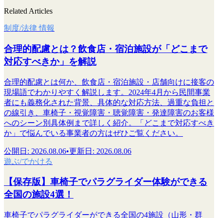
Related Articles
制度/法律 情報
合理的配慮とは？飲食店・宿泊施設が「どこまで
対応すべきか」を解説
合理的配慮とは何か、飲食店・宿泊施設・店舗向けに接客の
現場語でわかりやすく解説します。2024年4月から民間事業
者にも義務化された背景、具体的な対応方法、過重な負担と
の線引き、車椅子・視覚障害・聴覚障害・発達障害のお客様
へのシーン別具体例まで詳しく紹介。「どこまで対応すべき
か」で悩んでいる事業者の方はぜひご覧ください。
公開日
:
2026.08.06
•
更新日
:
2026.08.06
遊ぶ/でかける
【保存版】車椅子でパラグライダー体験ができる
全国の施設4選！
車椅子でパラグライダーができる全国の4施設（山形・群