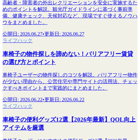
高齢者・障害者の外出レクリエーションを安全に実施するた
めのポイントを解説。観光庁ガイドラインに基づく事前準
備、健康チェック、天候対応など、現場ですぐ使えるノウハ
ウをまとめました。
公開日
:
2026.06.27
•
更新日
:
2026.06.27
ライフハック
車椅子の物件探しを諦めない！バリアフリー賃貸
の選び方とポイント
車椅子ユーザーの物件探しのコツを解説。バリアフリー物件
が少ない理由から、公営住宅や専門サイトの活用法、チェッ
クすべきポイントまで実践的にまとめました。
公開日
:
2026.06.22
•
更新日
:
2026.06.22
ライフハック
車椅子の便利グッズ12選【2026年最新】QOL向上
アイテムを厳選