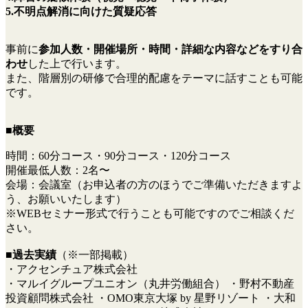
5.不明点解消に向けた質疑応答
事前に
参加人数・開催場所・時間・詳細な内容などをすり合
わせ
した上で行います。
また、階層別の研修で合理的配慮をテーマに話すことも可能
です。
■
概要
時間：60分コース・90分コース・120分コース
開催最低人数：2名〜
会場：会議室（お申込者の方のほうでご準備いただきますよ
う、お願いいたします）
※WEBセミナー形式で行うことも可能ですのでご相談くだ
さい。
■
過去実績
（※一部掲載）
・アクセンチュア株式会社
・マルイグループユニオン（丸井労働組合） ・野村不動産
投資顧問株式会社 ・OMO東京大塚 by 星野リゾート ・大和