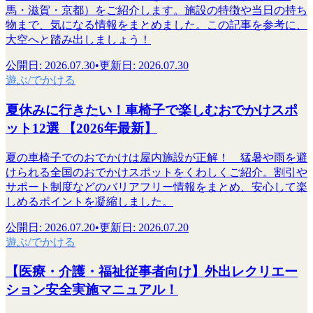
馬・滋賀・京都）をご紹介します。施設の特徴や当日の持ち
物まで、気になる情報をまとめました。この記事を参考に、
大空へと踏み出しましょう！
公開日
:
2026.07.30
•
更新日
:
2026.07.30
遊ぶ/でかける
夏休みに行きたい！車椅子で楽しむおでかけスポ
ット12選 【2026年最新】
夏の車椅子でのおでかけは屋内施設が正解！ 猛暑や雨を避
けられる全国のおでかけスポットをくわしくご紹介。割引や
サポート制度などのバリアフリー情報をまとめ、安心して楽
しめるポイントを凝縮しました。
公開日
:
2026.07.20
•
更新日
:
2026.07.20
遊ぶ/でかける
【医療・介護・福祉従事者向け】外出レクリエー
ション安全実施マニュアル！