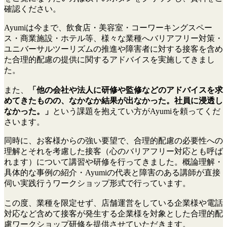
確認ください。
Ayumiは今まで、飲食店・美容室・コーワーキングスペー
ス・商業施設・ホテル等、様々な業種へバリアフリー対策・
ユニバーサルツーリズムの推進や障害者に対する接客を含め
た合理的配慮の提供に関するアドバイスを実施してきまし
た。
また、
「他の会社や法人に研修や監修などのアドバイスを求
めてきたものの、なかなか結果が出なかった。社員に浸透し
なかった。」
という課題を抱えてい方がAyumiを頼ってくだ
さいます。
同時に、お客様からの強い要望で、合理的配慮の必要性への
理解とそれを考慮した接客（心のバリアフリー対応とも呼ば
れます）について講習や研修を行ってきました。概論理解・
具体的な事例の紹介・Ayumiの代表と障害のある講師が直接
伺い実践行うワークショップ形式で行っています。
この度、業種を限定せず、店舗運営をしている企業様や電話
対応など含めて接客が発生する企業様を対象とした合理的配
慮ワークショップ研修を提供させていただきます。