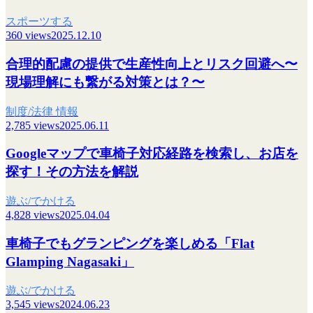
スポーツする
360 views
2025.12.10
合理的配慮の提供で生産性向上とリスク回避へ〜
現場理解にも繋がる対策とは？〜
制度/法律 情報
2,785 views
2025.06.11
Googleマップで車椅子対応経路を検索し、お店を
探す！その方法を解説
遊ぶ/でかける
4,828 views
2025.04.04
車椅子でもグランピングを楽しめる「Flat
Glamping Nagasaki」
遊ぶ/でかける
3,545 views
2024.06.23