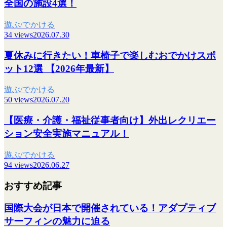
全国の施設4選！
遊ぶ/でかける
34 views
2026.07.30
夏休みに行きたい！車椅子で楽しむおでかけスポ
ット12選 【2026年最新】
遊ぶ/でかける
50 views
2026.07.20
【医療・介護・福祉従事者向け】外出レクリエー
ション安全実施マニュアル！
遊ぶ/でかける
94 views
2026.06.27
おすすめ記事
国際大会が日本で開催されている！アダプティブ
サーフィンの魅力に迫る