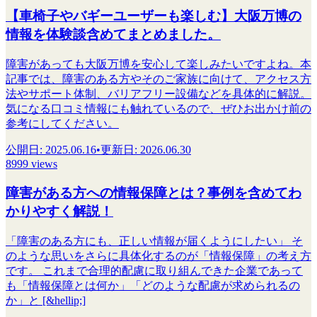
【車椅子やバギーユーザーも楽しむ】大阪万博の
情報を体験談含めてまとめました。
障害があっても大阪万博を安心して楽しみたいですよね。本
記事では、障害のある方やそのご家族に向けて、アクセス方
法やサポート体制、バリアフリー設備などを具体的に解説。
気になる口コミ情報にも触れているので、ぜひお出かけ前の
参考にしてください。
公開日
:
2025.06.16
•
更新日
:
2026.06.30
8999 views
障害がある方への情報保障とは？事例を含めてわ
かりやすく解説！
「障害のある方にも、正しい情報が届くようにしたい」 そ
のような思いをさらに具体化するのが「情報保障」の考え方
です。 これまで合理的配慮に取り組んできた企業であって
も「情報保障とは何か」「どのような配慮が求められるの
か」と [&hellip;]