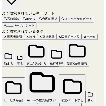
よく検索されているキーワード
🔍
高速道路
🔍
ホテル
🔍
合理的配慮
🔍
ユニバーサルビーチ
🔍
ユニバーサルシート
よく検索されているタグ
🔥
障害者割引
🔥
旅行
🔥
福祉器具
🔥
医療的ケア児
🔥
ホテル
泊まる
着る
遊ぶ/でかける
旅行/観光
制度/法律 情報
サービス/商品
Ayumiの推奨店に行く
恋愛/デートする
働く