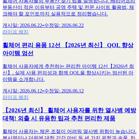
휠체어 사용자들의 부동산 찾기 팁을 설명합니다. 배리어프리
부동산이 적은 이유부터 공영 주택 및 전문 사이트 활용법, 체
크해야 할 포인트까지 실용적으로 정리했습니다.
게시일
:
2026.06.22
•
수정일
:
2026.06.22
라이프 해킹
휠체어 편리 용품 12선 【2026년 최신】 QOL 향상
아이템 엄선
휠체어 사용자에게 추천하는 편리한 아이템 12선【2026년 최
신】. 실제 사용 편의성과 함께 QOL을 향상시키는 엄선된 아
이템을 소개합니다.
게시일
:
2026.06.12
•
수정일
:
2026.06.12
라이프 해킹
【2026년 최신】 휠체어 사용자를 위한 열사병 예방
대책! 외출 시 유용한 팁과 추천 편리한 제품
휠체어 사용자는 체온 조절이 어려워 열사병 위험이 높습니다.
복사열이나 더위에 대한 감각 마비 등 세 가지 위험과 송풍, 차