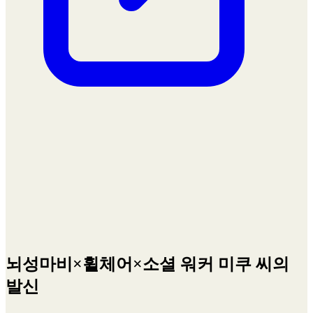
뇌성마비×휠체어×소셜 워커 미쿠 씨의
발신