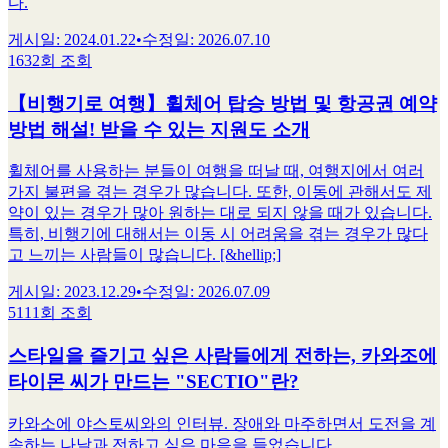
다.
게시일
:
2024.01.22
•
수정일
:
2026.07.10
1632회 조회
【비행기로 여행】휠체어 탑승 방법 및 항공권 예약
방법 해설! 받을 수 있는 지원도 소개
휠체어를 사용하는 분들이 여행을 떠날 때, 여행지에서 여러
가지 불편을 겪는 경우가 많습니다. 또한, 이동에 관해서도 제
약이 있는 경우가 많아 원하는 대로 되지 않을 때가 있습니다.
특히, 비행기에 대해서는 이동 시 어려움을 겪는 경우가 많다
고 느끼는 사람들이 많습니다. [&hellip;]
게시일
:
2023.12.29
•
수정일
:
2026.07.09
5111회 조회
스타일을 즐기고 싶은 사람들에게 전하는, 카와조에
타이몬 씨가 만드는 "SECTIO"란?
카와소에 야스토씨와의 인터뷰. 장애와 마주하면서 도전을 계
속하는 나날과 전하고 싶은 마음을 들었습니다.