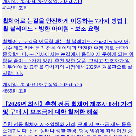
게시일
:
2024.04.29
•
수정일
:
2026.07.10
4142회 조회
휠체어로 눈길을 안전하게 이동하는 7가지 방법｜
휠 블레이드・방한 아이템・보조 요령
휠체어로 눈길을 이동할 때는 휠 블레이드, 스파이크 타이어,
방수 레그 커버 등의 전용 아이템과 안전한 주행 경로 선택이
중요합니다. 본 기사에서는 눈길에서 움직이지 못하게 되는 위
험을 줄이는 7가지 방법, 추천 방한 용품, 그리고 보조자가 알
아두어야 할 요령을 당사자의 시점에서 2026년 겨울판으로 설
명합니다.
게시일
:
2024.03.19
•
수정일
:
2026.05.26
4865회 조회
【2026년 최신】추천 전동 휠체어 제조사 8선! 가격
및 구매 시 보조금에 대한 철저한 해설
추천 전동 휠체어 제조업체와 가격, 구매 시 보조금 제도 등을
소개합니다. 신체 상태나 생활 환경, 행동 범위에 따라 어떤 종