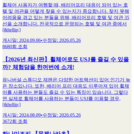
휠체어 사용자가 여행할 때, 배리어프리 대응이 되어 있는 호
텔 및 여관을 어떻게 찾을 수 있는지가 중요합니다. 찾지 못해
어려움을 겪고 있는 분들을 위해, 배리어프리 호텔 및 여관 35
선을 소개합니다. 전국적으로 운영되는 호텔 및 여관 중에서
[&hellip;]
게시일
:
2024.09.06
•
수정일
:
2026.05.26
8680회 조회
【2026년 최신판】휠체어로도 USJ를 즐길 수 있을
까? 체험담을 한꺼번에 소개!
유니버설 스튜디오 재팬은 다양한 어트랙션이 있어 인기가 높
은 장소입니다. 또한, 배리어 프리 대응도 이루어져 있어 휠체
어를 사용하는 분들도 즐길 수 있는 특징이 있습니다. 그렇다
면 실제로 휠체어를 사용하는 분들이 USJ를 이용할 경우,
[&hellip;]
게시일
:
2024.08.09
•
수정일
:
2026.05.26
3672회 조회
하나미즈키 【몬젠나카초】