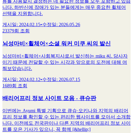
류를 사용할지 결정하는 데 필요한 정보를 모두 포함하고 있습
니다. 하반신에 장애가 있는 분들에게는 매우 중요한 휠체어
선택을 지원합니다.
게시일
:
2024.02.15
•
수정일
:
2026.05.26
23379회 조회
뇌성마비×휠체어×소셜 워커 미쿠 씨의 발신
뇌성마비×휠체어×사회복지사로서 발신하는 miku 씨. 당사자
이기 때문에 전달할 수 있는 시각과 앞으로의 도전에 대해 여
쭤보았습니다.
게시일
:
2024.02.12
•
수정일
:
2026.07.15
1689회 조회
배리어프리 정보 사이트 모음 - 큐슈판
이번에는 Ayumi 특별 기획으로 큐슈·오키나와 지역의 배리어
프리 정보를 확인할 수 있는 편리한 웹사이트를 모아서 소개합
니다. 이전에도 전국판이나 다른 지역의 배리어프리 정보 사이
트를 모은 기사가 있으니, 꼭 함께 [&hellip;]