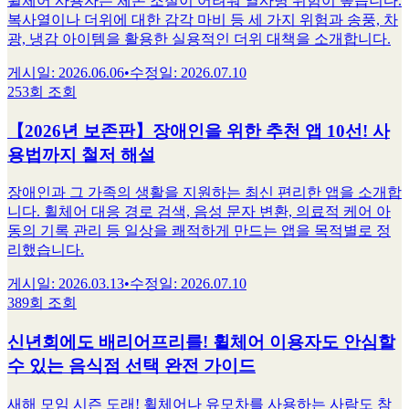
휠체어 사용자는 체온 조절이 어려워 열사병 위험이 높습니다.
복사열이나 더위에 대한 감각 마비 등 세 가지 위험과 송풍, 차
광, 냉감 아이템을 활용한 실용적인 더위 대책을 소개합니다.
게시일
:
2026.06.06
•
수정일
:
2026.07.10
253회 조회
【2026년 보존판】장애인을 위한 추천 앱 10선! 사
용법까지 철저 해설
장애인과 그 가족의 생활을 지원하는 최신 편리한 앱을 소개합
니다. 휠체어 대응 경로 검색, 음성 문자 변환, 의료적 케어 아
동의 기록 관리 등 일상을 쾌적하게 만드는 앱을 목적별로 정
리했습니다.
게시일
:
2026.03.13
•
수정일
:
2026.07.10
389회 조회
신년회에도 배리어프리를! 휠체어 이용자도 안심할
수 있는 음식점 선택 완전 가이드
새해 모임 시즌 도래! 휠체어나 유모차를 사용하는 사람도 참