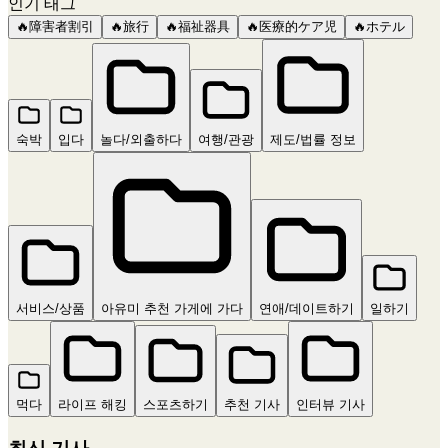
인기 태그
🔥
障害者割引
🔥
旅行
🔥
福祉器具
🔥
医療的ケア児
🔥
ホテル
숙박
입다
놀다/외출하다
여행/관광
제도/법률 정보
서비스/상품
아유미 추천 가게에 가다
연애/데이트하기
일하기
먹다
라이프 해킹
스포츠하기
추천 기사
인터뷰 기사