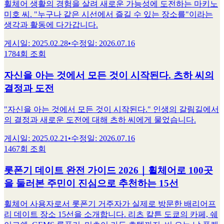
휠체어 생활의 경험을 살려 새로운 가능성에 도전하는 마키노
미호 씨. "누구나 같은 시선에서 즐길 수 있는 장소를"이라는
생각과 활동에 다가갑니다.
게시일
:
2025.02.28
•
수정일
:
2026.07.16
1784회 조회
자신을 아는 것에서 모든 것이 시작된다. 츠하 씨의
결정과 도전
"자신을 아는 것에서 모든 것이 시작된다." 인생의 갈림길에서
의 결정과 새로운 도전에 대해 츠하 씨에게 물었습니다.
게시일
:
2025.02.21
•
수정일
:
2026.07.16
1467회 조회
롯폰기 데이트 완전 가이드 2026｜휠체어로 100곳
을 둘러본 주민이 진심으로 추천하는 15선
휠체어 사용자로서 롯폰기 거주자가 실제로 방문한 배리어프
리 데이트 장소 15선을 소개합니다. 리츠 칼튼 도쿄의 카페, 쉐