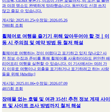
이크쉑, GEMS 롯폰기, 미츠이 가든 호텔까지, 비 오는 날 플랜
과 야경 명소도 완벽하게 망라했습니다. 동반자도 신경 쓰지
않고 즐길 수 있습니다.
게시일
:
2025.01.25
•
수정일
:
2026.05.26
7980회 조회
휠체어로 여행을 즐기기 위해 알아두어야 할 것｜이
동 시 주의점 및 예약 방법 등 철저 해설
휠체어로 여행하는 것이 어렵다고 포기하고 있지 않나요? 사
전 정보 수집과 준비를 통해 휠체어를 사용하더라도 편안한 배
리어프리 여행을 실현할 수 있습니다. 이 기사에서는 여러 가
지 이유로 여행이나 외출을 포기하거나 포기하려고 하는 사람
들을 위해 [&hellip;]
게시일
:
2025.01.06
•
수정일
:
2026.07.09
4815회 조회
장애물 없는 호텔 및 여관 35선! 추천 정보 게재 사이
트 및 사이트 조사 방법까지 철저 해설