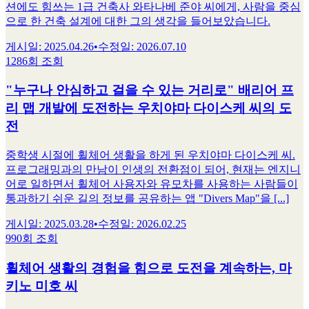
션에도 힘쓰는 1급 건축사 와타나베 준야 씨에게, 사람을 중심
으로 한 건축 설계에 대한 그의 생각을 들어보았습니다.
게시일
:
2025.04.26
•
수정일
:
2026.07.10
1286회 조회
"누구나 안심하고 걸을 수 있는 거리로" 배리어 프
리 맵 개발에 도전하는 우치야마 다이스케 씨의 도
전
중학생 시절에 휠체어 생활을 하게 된 우치야마 다이스케 씨.
프로그래밍과의 만남이 인생의 전환점이 되어, 현재는 엔지니
어로 일하면서 휠체어 사용자와 유모차를 사용하는 사람들이
통과하기 쉬운 길의 정보를 공유하는 앱 "Divers Map"을 [...]
게시일
:
2025.03.28
•
수정일
:
2026.02.25
990회 조회
휠체어 생활의 경험을 힘으로 도전을 계속하는, 마
키노 미호 씨