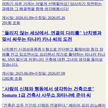
여하기 쉬운 가게는 어떻게 선택할까요? 당사자가 직면하는
과제와 그 해결책을 함께 생각해봅시다!
게시일
:
2026.01.09
•
수정일
:
2026.05.26
291회 조회
"들리지 않는 세상에서, 연결의 다리를" 난치병과
맞서 싸우는 타나카 카나 씨의 도전
난치병인 신경섬유종증Ⅱ형으로 진단받고 휠체어와 청각 장
애를 안고 있으면서도 프리랜서 작가로 활약하는 타나카 카나
씨. SNS 발신과 커뮤니티 구축에 대한 그녀의 생각을 들어보
았습니다.
게시일
:
2025.06.09
•
수정일
:
2026.07.09
1282회 조회
"사람의 신체와 행동에서 생각하는 건축으로"
Somato 1급 건축사 사무소 와타나베 준야 씨
"건축은 모두 인간의 신체와 연결된다." 배리어 프리 리노베이