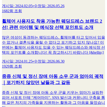
게시일
:
2024.02.05
•
수정일
:
2026.05.26
1682회 조회
휠체어 사용자도 착용 가능한 웨딩드레스 브랜드 2
선! 관련 아이템 및 예식장 선택 포인트도 소개
많은 여성이 동경하는 웨딩드레스. 휠체어를 타고 있어서 입을
수 없거나 결혼식을 올릴 수 없다고 포기하고 있지 않나요? 이
번에는 휠체어 사용자도 입을 수 있는 웨딩드레스와 예식장 선
택의 포인트를 소개합니다! 꼭 참고하시기 바랍니다 [&hellip;]
게시일
:
2024.01.25
•
수정일
:
2026.06.30
1929회 조회
중증 신체 및 정신 장애 아동 소우 군과 엄마의 궤적
｜포기하지 않았던 날들과 그 갈등
중증 신체 및 정신 장애 아동 소우 군을 키우는 엄마가 설립한
피어 서포트 단체 "케어마미". SNS 발신과 커뮤니티 구축을 통
해 같은 처지의 가족들을 지원하는 활동과 그 마음을 들었습니