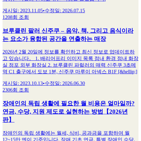
게시일
:
2023.11.05
•
수정일
:
2026.07.15
1208회 조회
브루클린 팔러 신주쿠 – 음악, 책, 그리고 음식이라
는 요소가 융합된 공간을 연출하는 매장
2026년 2월 20일에 정보를 확인하고 최신 정보로 업데이트하
고 있습니다。 1. 배리어프리 이미지 목록 점내 환경 점내 화장
실 점포 외부 화장실 2. 브루클린 파럴러의 매력 신주쿠 3초메
역 C1 출구에서 도보 1분, 신주쿠 마루이 아넥스 B1F [&hellip;]
게시일
:
2023.10.13
•
수정일
:
2026.06.30
2306회 조회
장애인의 독립 생활에 필요한 월 비용은 얼마일까?
연금, 수당, 지원 제도로 실현하는 방법【2026년
판】
장애인의 독립 생활에는 월세, 식비, 공과금을 포함하여 월
12~15만 엔이 기준입니다. 장애 기초 연금, 특별 장애인 수당,