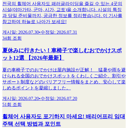
전국의 휠체어 사용자도 패러글라이딩을 즐길 수 있는 4곳의
시설(야마가타, 군마, 시가, 교토)을 소개합니다. 시설의 특징
과 당일 준비물까지, 궁금한 정보를 정리했습니다. 이 기사를
참고하여 하늘로 나아가 보세요!
게시일
:
2026.07.30
•
수정일
:
2026.07.31
34회 조회
夏休みに行きたい！車椅子で楽しむおでかけスポ
ット12選 【2026年最新】
夏の車椅子でのおでかけは屋内施設が正解！ 猛暑や雨を避
けられる全国のおでかけスポットをくわしくご紹介。割引や
サポート制度などのバリアフリー情報をまとめ、安心して楽
しめるポイントを凝縮しました。
게시일
:
2026.07.20
•
수정일
:
2026.07.20
51회 조회
휠체어 사용자도 포기하지 마세요! 배리어프리 임대
주택 선택 방법과 포인트