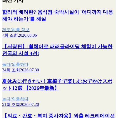
최신 기사
합리적 배려란? 음식점·숙박시설이 '어디까지 대응
해야 하는가'를 해설
제도/법률 정보
7회 조회
2026.08.06
【저장판】 휠체어로 패러글라이딩 체험이 가능한
전국의 시설 4선!
놀다/외출하다
34회 조회
2026.07.30
夏休みに行きたい！車椅子で楽しむおでかけスポ
ット12選 【2026年最新】
놀다/외출하다
51회 조회
2026.07.20
【의료・간호・복지 종사자용】외출 레크리에이션