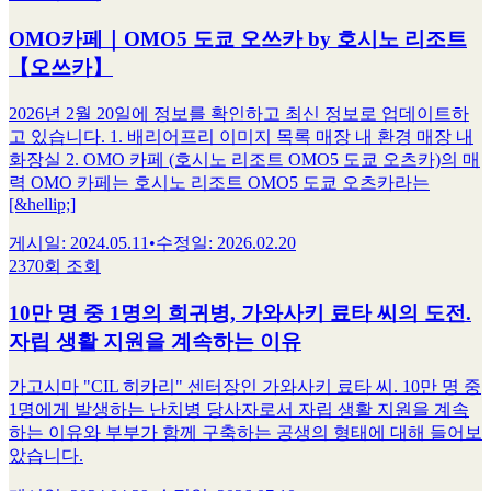
OMO카페｜OMO5 도쿄 오쓰카 by 호시노 리조트
【오쓰카】
2026년 2월 20일에 정보를 확인하고 최신 정보로 업데이트하
고 있습니다. 1. 배리어프리 이미지 목록 매장 내 환경 매장 내
화장실 2. OMO 카페 (호시노 리조트 OMO5 도쿄 오츠카)의 매
력 OMO 카페는 호시노 리조트 OMO5 도쿄 오츠카라는
[&hellip;]
게시일
:
2024.05.11
•
수정일
:
2026.02.20
2370회 조회
10만 명 중 1명의 희귀병, 가와사키 료타 씨의 도전.
자립 생활 지원을 계속하는 이유
가고시마 "CIL 히카리" 센터장인 가와사키 료타 씨. 10만 명 중
1명에게 발생하는 난치병 당사자로서 자립 생활 지원을 계속
하는 이유와 부부가 함께 구축하는 공생의 형태에 대해 들어보
았습니다.