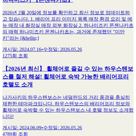
2026년 2월 20일에 정보를 확인하고 최신 정보로 업데이트하
고 있습니다. 1. 배리어 프리 이미지 목록 매장 환경 요리 및 메
뉴 매장 내 화장실 매장 외부 화장실 2. 하나미즈키 몬젠나카초
의 매력 하나미즈키 몬젠나카초는, 과거에 존재했던 "미만
키"라는 [&hellip;]
게시일
:
2024.07.16
•
수정일
:
2026.05.26
1275회 조회
【2026년 최신】 휠체어로 즐길 수 있는 하우스텐보
스를 철저 해설! 휠체어로 숙박 가능한 배리어프리
호텔도 소개
나가사키의 하우스텐보스는 네덜란드의 거리 풍경을 충실히
재현한 테마파크입니다. 하우스텐보스의 배리어프리 정보와
휠체어로 숙박할 수 있는 하우스텐보스 내 호텔 정보도 소개합
니다!
게시일
:
2024.06.09
•
수정일
:
2026.05.26
4789회 조회