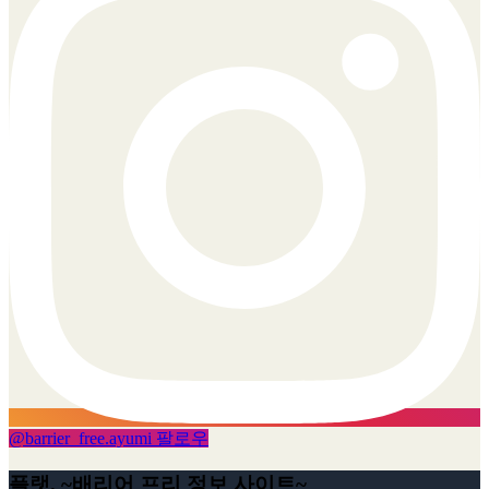
@
barrier_free.ayumi
팔로우
플랫. ~배리어 프리 정보 사이트~