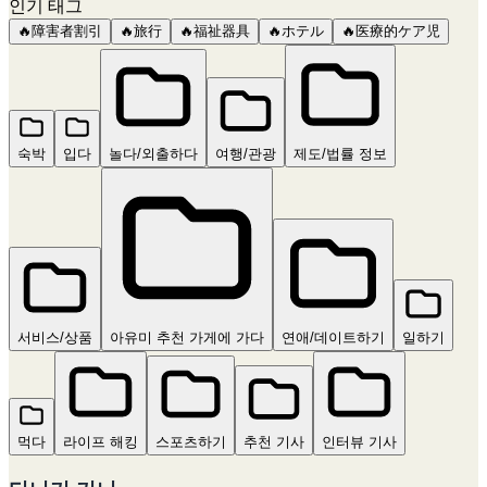
인기 태그
🔥
障害者割引
🔥
旅行
🔥
福祉器具
🔥
ホテル
🔥
医療的ケア児
숙박
입다
놀다/외출하다
여행/관광
제도/법률 정보
서비스/상품
아유미 추천 가게에 가다
연애/데이트하기
일하기
먹다
라이프 해킹
스포츠하기
추천 기사
인터뷰 기사