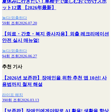
夏休みに行きたい！車椅子で楽しむおでかけスポ
ット12選 【2026年最新】
놀다/외출하다
59회 조회
2026.07.20
【의료・간호・복지 종사자용】외출 레크리에이션
안전 실시 매뉴얼!
놀다/외출하다
94회 조회
2026.06.27
추천 기사
【2026년 보존판】장애인을 위한 추천 앱 10선! 사
용법까지 철저 해설
라이프 해킹
390회 조회
2026.03.13
【보존판】장애인에게야말로 AI 활용! 생활을 향상