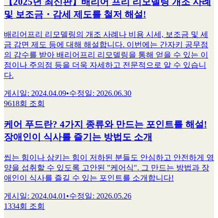
【2025년 최신판】배리어 프리 리모델링 개조 사례
및 보조금・감세 제도를 철저 해설!
배리어프리 리모델링의 개조 사례나 비용 시세, 보조금 및 세
금 감면 제도 등에 대해 해설합니다. 이번에는 간자키 공무점
의 감수를 받아 배리어프리 리모델링을 통해 얻을 수 있는 이
점이나 주의점 등을 더욱 자세하고 전문적으로 알 수 있습니
다.
게시일
:
2024.04.09
•
수정일
:
2026.06.30
9618회 조회
케어 푸드란? 4가지 종류와 만드는 포인트를 해설!
장애인이 식사를 즐기는 방법도 소개
씹는 힘이나 삼키는 힘이 저하된 분들도 안심하고 안전하게 영
양을 섭취할 수 있도록 고안된 "케어식". 그 만드는 방법과 장
애인이 식사를 즐길 수 있는 포인트를 소개합니다!
게시일
:
2024.04.01
•
수정일
:
2026.05.26
1334회 조회