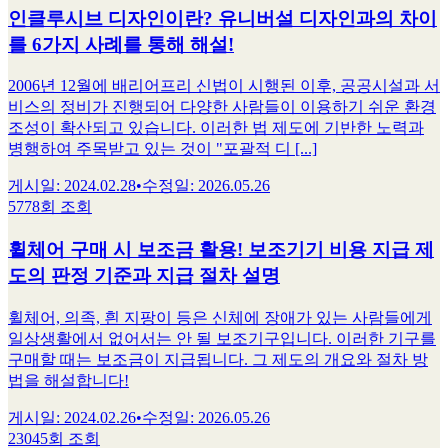
인클루시브 디자인이란? 유니버설 디자인과의 차이
를 6가지 사례를 통해 해설!
2006년 12월에 배리어프리 신법이 시행된 이후, 공공시설과 서
비스의 정비가 진행되어 다양한 사람들이 이용하기 쉬운 환경
조성이 확산되고 있습니다. 이러한 법 제도에 기반한 노력과
병행하여 주목받고 있는 것이 "포괄적 디 [...]
게시일
:
2024.02.28
•
수정일
:
2026.05.26
5778회 조회
휠체어 구매 시 보조금 활용! 보조기기 비용 지급 제
도의 판정 기준과 지급 절차 설명
휠체어, 의족, 흰 지팡이 등은 신체에 장애가 있는 사람들에게
일상생활에서 없어서는 안 될 보조기구입니다. 이러한 기구를
구매할 때는 보조금이 지급됩니다. 그 제도의 개요와 절차 방
법을 해설합니다!
게시일
:
2024.02.26
•
수정일
:
2026.05.26
23045회 조회