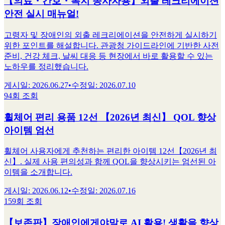
【의료・간호・복지 종사자용】외출 레크리에이션
안전 실시 매뉴얼!
고령자 및 장애인의 외출 레크리에이션을 안전하게 실시하기
위한 포인트를 해설합니다. 관광청 가이드라인에 기반한 사전
준비, 건강 체크, 날씨 대응 등 현장에서 바로 활용할 수 있는
노하우를 정리했습니다.
게시일
:
2026.06.27
•
수정일
:
2026.07.10
94회 조회
휠체어 편리 용품 12선 【2026년 최신】 QOL 향상
아이템 엄선
휠체어 사용자에게 추천하는 편리한 아이템 12선【2026년 최
신】. 실제 사용 편의성과 함께 QOL을 향상시키는 엄선된 아
이템을 소개합니다.
게시일
:
2026.06.12
•
수정일
:
2026.07.16
159회 조회
【보존판】장애인에게야말로 AI 활용! 생활을 향상