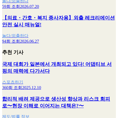
놀다/외출하다
59회 조회
2026.07.20
【의료・간호・복지 종사자용】외출 레크리에이션
안전 실시 매뉴얼!
놀다/외출하다
94회 조회
2026.06.27
추천 기사
국제 대회가 일본에서 개최되고 있다! 어댑티브 서
핑의 매력에 다가서다
스포츠하기
360회 조회
2025.12.10
합리적 배려 제공으로 생산성 향상과 리스크 회피
로〜현장 이해로 이어지는 대책은?〜
제도/법률 정보