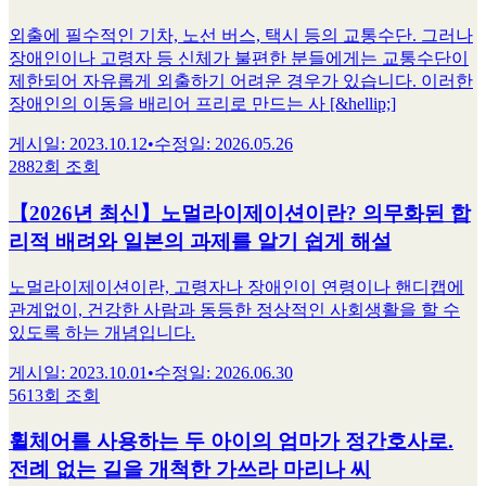
외출에 필수적인 기차, 노선 버스, 택시 등의 교통수단. 그러나
장애인이나 고령자 등 신체가 불편한 분들에게는 교통수단이
제한되어 자유롭게 외출하기 어려운 경우가 있습니다. 이러한
장애인의 이동을 배리어 프리로 만드는 사 [&hellip;]
게시일
:
2023.10.12
•
수정일
:
2026.05.26
2882회 조회
【2026년 최신】노멀라이제이션이란? 의무화된 합
리적 배려와 일본의 과제를 알기 쉽게 해설
노멀라이제이션이란, 고령자나 장애인이 연령이나 핸디캡에
관계없이, 건강한 사람과 동등한 정상적인 사회생활을 할 수
있도록 하는 개념입니다.
게시일
:
2023.10.01
•
수정일
:
2026.06.30
5613회 조회
휠체어를 사용하는 두 아이의 엄마가 정간호사로.
전례 없는 길을 개척한 가쓰라 마리나 씨