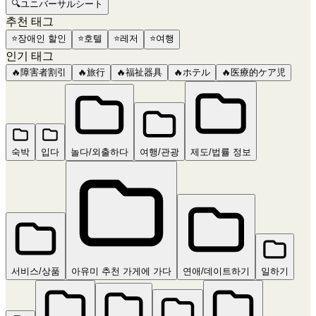
🔍
ユニバーサルシート
추천 태그
⭐
장애인 할인
⭐
호텔
⭐
레저
⭐
여행
인기 태그
🔥
障害者割引
🔥
旅行
🔥
福祉器具
🔥
ホテル
🔥
医療的ケア児
숙박
입다
놀다/외출하다
여행/관광
제도/법률 정보
서비스/상품
아유미 추천 가게에 가다
연애/데이트하기
일하기