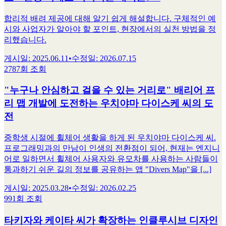
합리적 배려 제공에 대해 알기 쉽게 해설합니다. 구체적인 예
시와 사업자가 알아야 할 포인트, 현장에서의 실천 방법을 정
리했습니다.
게시일
:
2025.06.11
•
수정일
:
2026.07.15
2787회 조회
"누구나 안심하고 걸을 수 있는 거리로" 배리어 프
리 맵 개발에 도전하는 우치야마 다이스케 씨의 도
전
중학생 시절에 휠체어 생활을 하게 된 우치야마 다이스케 씨.
프로그래밍과의 만남이 인생의 전환점이 되어, 현재는 엔지니
어로 일하면서 휠체어 사용자와 유모차를 사용하는 사람들이
통과하기 쉬운 길의 정보를 공유하는 앱 "Divers Map"을 [...]
게시일
:
2025.03.28
•
수정일
:
2026.02.25
991회 조회
타키자와 케이타 씨가 확장하는 인클루시브 디자인