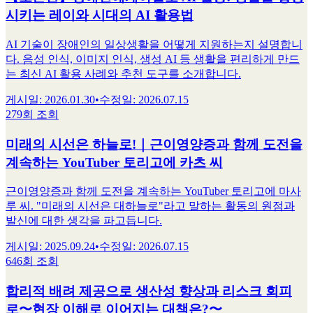
시키는 레이와 시대의 AI 활용법
AI 기술이 장애인의 일상생활을 어떻게 지원하는지 설명합니
다. 음성 인식, 이미지 인식, 생성 AI 등 생활을 편리하게 만드
는 최신 AI 활용 사례와 추천 도구를 소개합니다.
게시일
:
2026.01.30
•
수정일
:
2026.07.15
279회 조회
미래의 시선은 하늘로!｜근이영양증과 함께 도전을
계속하는 YouTuber 토리고에 카츠 씨
근이영양증과 함께 도전을 계속하는 YouTuber 토리고에 마사
루 씨. "미래의 시선은 대하늘로"라고 말하는 활동의 원점과
발신에 대한 생각을 파고듭니다.
게시일
:
2025.09.24
•
수정일
:
2026.07.15
646회 조회
합리적 배려 제공으로 생산성 향상과 리스크 회피
로〜현장 이해로 이어지는 대책은?〜