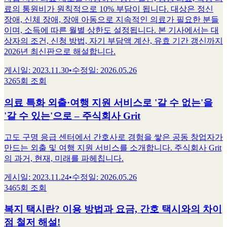
료의 통원비가 원칙적으로 10% 부담이 됩니다. 대상은 정신
장애, 신체 장애, 장애 아동으로 지속적인 의료가 필요한 분들
이며, 소득에 따른 월별 상한도 설정됩니다. 본 기사에서는 대
상자의 조건, 신청 방법, 자기 부담액 계산, 유효 기간 갱신까지
2026년 최신판으로 해설합니다.
게시일
:
2023.11.30
•
수정일
:
2026.05.26
3265회 조회
의료 특화 외출·여행 지원 서비스로 '갈 수 없는'을
'갈 수 있는'으로 – 주식회사 Grit
고도 구명 응급 센터에서 간호사로 경험을 쌓은 공동 창업자가
만드는 외출 및 여행 지원 서비스를 소개합니다. 주식회사 Grit
의 과거, 현재, 미래를 파헤칩니다.
게시일
:
2023.11.24
•
수정일
:
2026.05.26
3465회 조회
복지 택시란? 이용 방법과 요금, 간호 택시와의 차이
점 철저 해설!