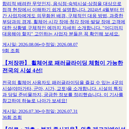
합리적 배려란 무엇인지, 음식점·숙박시설·상점을 대상으로
접객 현장에서 이해하기 쉽게 설명합니다. 2024년 4월부터 민
간 사업자에게도 의무화된 배경, 구체적인 대응 방법, 과중한
부담과의 경계, 휠체어·시각 장애·청각 장애·발달 장애 고객에
대한 상황별 구체적인 예까지 자세히 소개합니다. "어디까지
대응해야 할지" 고민하는 사업자 분들은 꼭 확인해 보세요.
게시일
:
2026.08.06
•
수정일
:
2026.08.07
9회 조회
【저장판】 휠체어로 패러글라이딩 체험이 가능한
전국의 시설 4선!
전국의 휠체어 사용자도 패러글라이딩을 즐길 수 있는 4곳의
시설(야마가타, 군마, 시가, 교토)을 소개합니다. 시설의 특징
과 당일 준비물까지, 궁금한 정보를 정리했습니다. 이 기사를
참고하여 하늘로 나아가 보세요!
게시일
:
2026.07.30
•
수정일
:
2026.07.31
36회 조회