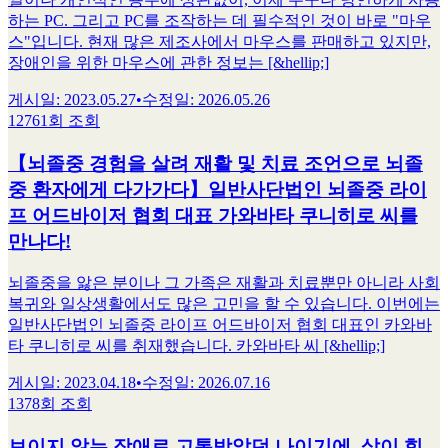
하는 PC. 그리고 PC를 조작하는 데 필수적인 것이 바로 "마우
스"입니다. 현재 많은 제조사에서 마우스를 판매하고 있지만,
장애인을 위한 마우스에 관한 정보는 [&hellip;]
게시일
:
2023.05.27
•
수정일
:
2026.05.26
12761회 조회
【뇌졸중 경험을 살려 재활 및 치료 조언으로 뇌졸
중 환자에게 다가가다】일반사단법인 뇌졸중 라이
프 어드바이저 협회 대표 가와바타 쿠니히로 씨를
만나다!
뇌졸중을 앓은 분이나 그 가족은 재활과 치료뿐만 아니라 사회
복귀와 일상생활에서도 많은 고민을 할 수 있습니다. 이번에는
일반사단법인 뇌졸중 라이프 어드바이저 협회 대표인 카와바
타 쿠니히로 씨를 취재했습니다. 카와바타 씨 [&hellip;]
게시일
:
2023.04.18
•
수정일
:
2026.07.16
1378회 조회
보이지 않는 장애로 고통받았던 나이기에, 삶이 힘