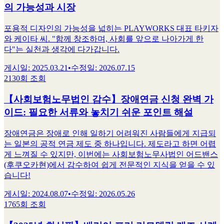
의 가능성과 시장
포용적 디자인의 가능성을 넓히는 PLAYWORKS 대표 타키자
와 케이타 씨. "함께 창조하며, 사회를 앞으로 나아가게 한
다"는 실천과 생각에 다가갑니다.
게시일
:
2025.03.21
•
수정일
:
2026.07.15
2130회 조회
【사회보험노무법인 감수】​​장애연금 신청 완벽 가
이드: 필요한 서류와 놓치기 쉬운 포인트 해설
장애연금은 장애로 인해 일하기 어려워진 사람들에게 지급되
는 일본의 공적 연금 제도 중 하나입니다. 제도라고 하면 어렵
게 느껴질 수 있지만, 이번에는 사회보험노무사법인 어드밴스
(후쿠오카현)에서 감수하여 쉽게 전문적인 지식을 얻을 수 있
습니다!
게시일
:
2024.08.07
•
수정일
:
2026.05.26
1765회 조회