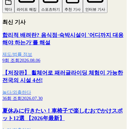
먹다
라이프 해킹
스포츠하기
추천 기사
인터뷰 기사
최신 기사
합리적 배려란? 음식점·숙박시설이 '어디까지 대응
해야 하는가'를 해설
제도/법률 정보
9회 조회
2026.08.06
【저장판】 휠체어로 패러글라이딩 체험이 가능한
전국의 시설 4선!
놀다/외출하다
36회 조회
2026.07.30
夏休みに行きたい！車椅子で楽しむおでかけスポ
ット12選 【2026年最新】