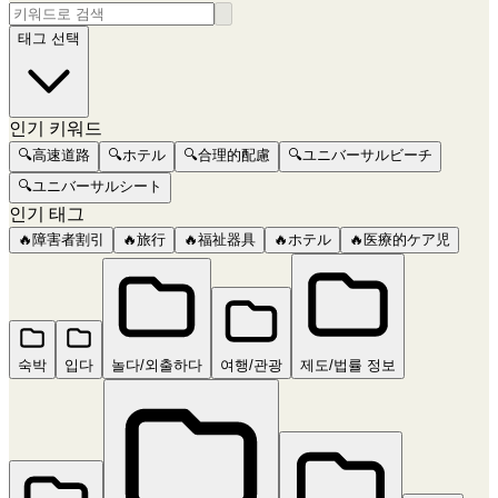
태그 선택
인기 키워드
🔍
高速道路
🔍
ホテル
🔍
合理的配慮
🔍
ユニバーサルビーチ
🔍
ユニバーサルシート
인기 태그
🔥
障害者割引
🔥
旅行
🔥
福祉器具
🔥
ホテル
🔥
医療的ケア児
숙박
입다
놀다/외출하다
여행/관광
제도/법률 정보