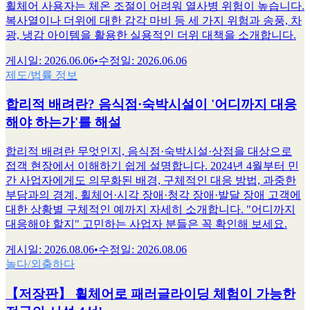
휠체어 사용자는 체온 조절이 어려워 열사병 위험이 높습니다.
복사열이나 더위에 대한 감각 마비 등 세 가지 위험과 송풍, 차
광, 냉감 아이템을 활용한 실용적인 더위 대책을 소개합니다.
게시일
:
2026.06.06
•
수정일
:
2026.06.06
제도/법률 정보
합리적 배려란? 음식점·숙박시설이 '어디까지 대응
해야 하는가'를 해설
합리적 배려란 무엇인지, 음식점·숙박시설·상점을 대상으로
접객 현장에서 이해하기 쉽게 설명합니다. 2024년 4월부터 민
간 사업자에게도 의무화된 배경, 구체적인 대응 방법, 과중한
부담과의 경계, 휠체어·시각 장애·청각 장애·발달 장애 고객에
대한 상황별 구체적인 예까지 자세히 소개합니다. "어디까지
대응해야 할지" 고민하는 사업자 분들은 꼭 확인해 보세요.
게시일
:
2026.08.06
•
수정일
:
2026.08.06
놀다/외출하다
【저장판】 휠체어로 패러글라이딩 체험이 가능한