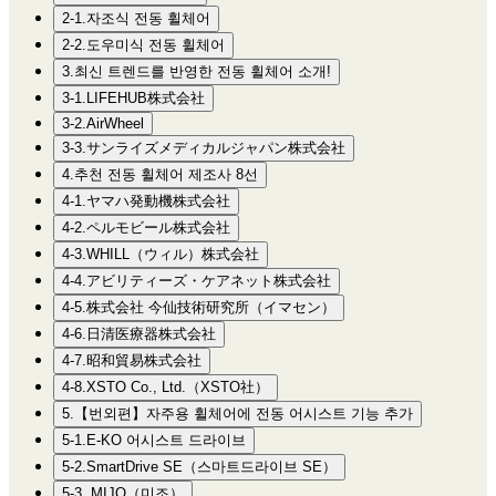
2-1.자조식 전동 휠체어
2-2.도우미식 전동 휠체어
3.최신 트렌드를 반영한 전동 휠체어 소개!
3-1.LIFEHUB株式会社
3-2.AirWheel
3-3.サンライズメディカルジャパン株式会社
4.추천 전동 휠체어 제조사 8선
4-1.ヤマハ発動機株式会社
4-2.ペルモビール株式会社
4-3.​​WHILL（ウィル）株式会社
4-4.アビリティーズ・ケアネット株式会社
4-5.株式会社 今仙技術研究所（イマセン）
4-6.日清医療器株式会社
4-7.昭和貿易株式会社
4-8.XSTO Co., Ltd.（XSTO社）
5.【번외편】자주용 휠체어에 전동 어시스트 기능 추가
5-1.E-KO 어시스트 드라이브
5-2.SmartDrive SE（스마트드라이브 SE）
5-3. MIJO（미조）