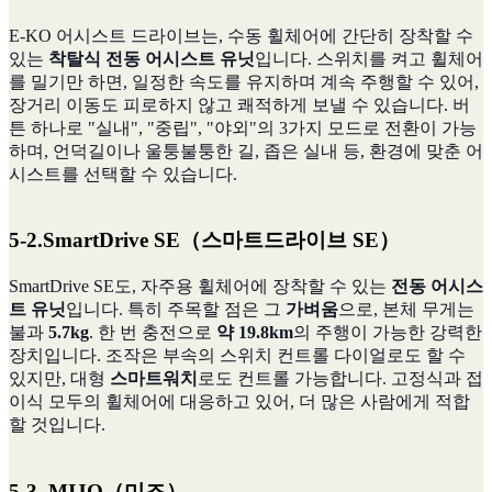
E-KO 어시스트 드라이브는, 수동 휠체어에 간단히 장착할 수
있는
착탈식 전동 어시스트 유닛
입니다. 스위치를 켜고 휠체어
를 밀기만 하면, 일정한 속도를 유지하며 계속 주행할 수 있어,
장거리 이동도 피로하지 않고 쾌적하게 보낼 수 있습니다. 버
튼 하나로 "실내", "중립", "야외"의 3가지 모드로 전환이 가능
하며, 언덕길이나 울퉁불퉁한 길, 좁은 실내 등, 환경에 맞춘 어
시스트를 선택할 수 있습니다.
5-2.SmartDrive SE（스마트드라이브 SE）
SmartDrive SE도, 자주용 휠체어에 장착할 수 있는
전동 어시스
트 유닛
입니다. 특히 주목할 점은 그
가벼움
으로, 본체 무게는
불과
5.7kg
. 한 번 충전으로
약 19.8km
의 주행이 가능한 강력한
장치입니다. 조작은 부속의 스위치 컨트롤 다이얼로도 할 수
있지만, 대형
스마트워치
로도 컨트롤 가능합니다. 고정식과 접
이식 모두의 휠체어에 대응하고 있어, 더 많은 사람에게 적합
할 것입니다.
5-3. MIJO（미조）