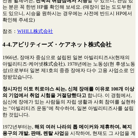
전동 휠체어는,
전국의 취급점에서 시승
할 수 있으니, 관심 있
는 분은 꼭 한번 HP를 확인해 보세요. (매장이 없는 도도부현
도 있으니, 시승을 원하시는 경우에는 사전에 반드시 HP에서
확인해 주세요)
참조：
WHILL株式会社
4-4.アビリティーズ・ケアネット株式会社
1966년, 장애자 중심으로 설립된 일본 아빌리티즈사(현재의
아빌리티즈·케어넷株式会社). 1978년에는 노동성(현 후생노동
성)으로부터 일본 제1호의 중증 장애자 다수 고용 사업소로 인
정받았습니다.
창시자인 이토 히로야스 씨는, 신체 장애를 이유로 100개 이상
의 기업에서 취업 시험을 거절당했다고
합니다. 이 경험에서,
심신에 장애가 있는 사람들의 자립 생활과 사회 참여를 실현하
는 "아빌리티즈 운동"에 착수하여, 일본 아빌리티즈사를 설립
한 것입니다.
1972년부터는,
해외 여러 나라의 톱 메이커와 제휴하여, 복지
용구의 개발, 판매, 렌탈 사업
을 시작하여, 현재도 그 사업을 계