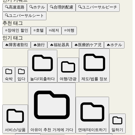
🔍
高速道路
🔍
ホテル
🔍
合理的配慮
🔍
ユニバーサルビーチ
🔍
ユニバーサルシート
추천 태그
⭐
장애인 할인
⭐
호텔
⭐
레저
⭐
여행
인기 태그
🔥
障害者割引
🔥
旅行
🔥
福祉器具
🔥
医療的ケア児
🔥
ホテル
숙박
입다
놀다/외출하다
여행/관광
제도/법률 정보
서비스/상품
아유미 추천 가게에 가다
연애/데이트하기
일하기