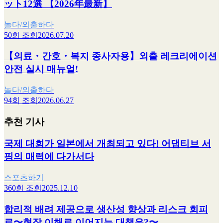
ット12選 【2026年最新】
놀다/외출하다
50회 조회
2026.07.20
【의료・간호・복지 종사자용】외출 레크리에이션
안전 실시 매뉴얼!
놀다/외출하다
94회 조회
2026.06.27
추천 기사
국제 대회가 일본에서 개최되고 있다! 어댑티브 서
핑의 매력에 다가서다
스포츠하기
360회 조회
2025.12.10
합리적 배려 제공으로 생산성 향상과 리스크 회피
로〜현장 이해로 이어지는 대책은?〜