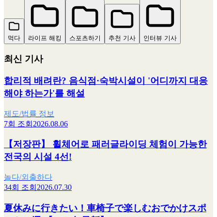
먹다
라이프 해킹
스포츠하기
추천 기사
인터뷰 기사
최신 기사
합리적 배려란? 음식점·숙박시설이 '어디까지 대응
해야 하는가'를 해설
제도/법률 정보
7회 조회
2026.08.06
【저장판】 휠체어로 패러글라이딩 체험이 가능한
전국의 시설 4선!
놀다/외출하다
34회 조회
2026.07.30
夏休みに行きたい！車椅子で楽しむおでかけスポ