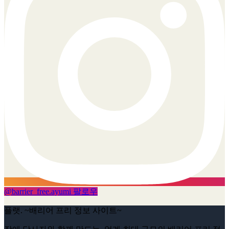
@
barrier_free.ayumi
팔로우
플랫. ~배리어 프리 정보 사이트~