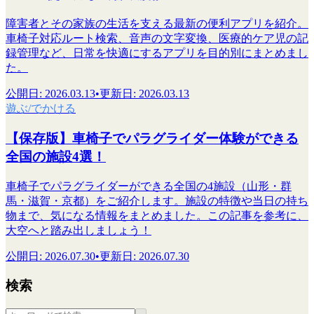
障害者とその家族の生活を支える最新の便利アプリを紹介。
車椅子対応ルート検索、音声の文字変換、医療的ケア児の記
録管理など、日常を快適にするアプリを目的別にまとめまし
た。
公開日
:
2026.03.13
•
更新日
:
2026.03.13
遊ぶ/でかける
【保存版】車椅子でパラグライダー体験ができる
全国の施設4選！
車椅子でパラグライダーができる全国の4施設（山形・群
馬・滋賀・京都）をご紹介します。施設の特徴や当日の持ち
物まで、気になる情報をまとめました。この記事を参考に、
大空へと踏み出しましょう！
公開日
:
2026.07.30
•
更新日
:
2026.07.30
検索