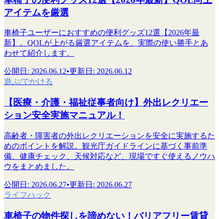
アイテムを厳選
車椅子ユーザーにおすすめの便利グッズ12選【2026年最
新】。QOLが上がる厳選アイテムを、実際の使い勝手とあ
わせて紹介します。
公開日
:
2026.06.12
•
更新日
:
2026.06.12
遊ぶ/でかける
【医療・介護・福祉従事者向け】外出レクリエー
ション安全実施マニュアル！
高齢者・障害者の外出レクリエーションを安全に実施するた
めのポイントを解説。観光庁ガイドラインに基づく事前準
備、健康チェック、天候対応など、現場ですぐ使えるノウハ
ウをまとめました。
公開日
:
2026.06.27
•
更新日
:
2026.06.27
ライフハック
車椅子の物件探しを諦めない！バリアフリー賃貸