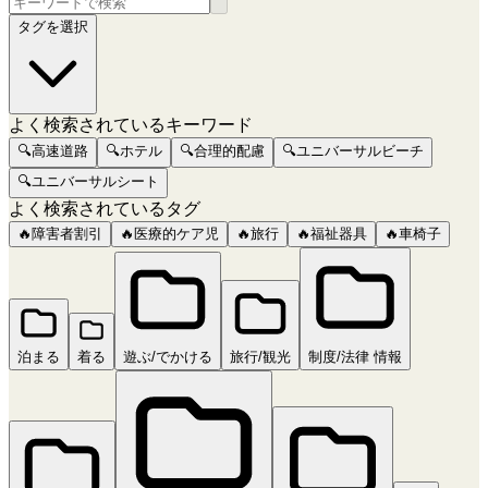
タグを選択
よく検索されているキーワード
🔍
高速道路
🔍
ホテル
🔍
合理的配慮
🔍
ユニバーサルビーチ
🔍
ユニバーサルシート
よく検索されているタグ
🔥
障害者割引
🔥
医療的ケア児
🔥
旅行
🔥
福祉器具
🔥
車椅子
泊まる
着る
遊ぶ/でかける
旅行/観光
制度/法律 情報