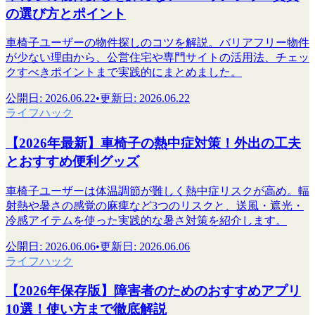
の選び方とポイント
車椅子ユーザーの物件探しのコツを解説。バリアフリー物件
が少ない理由から、公営住宅や専門サイトの活用法、チェッ
クすべきポイントまで実践的にまとめました。
公開日
:
2026.06.22
•
更新日
:
2026.06.22
ライフハック
【2026年最新】車椅子の熱中症対策！外出の工夫
とおすすめ便利グッズ
車椅子ユーザーは体温調節が難しく熱中症リスクが高め。輻
射熱や暑さの感覚の麻痺など3つのリスクと、送風・遮光・
冷感アイテムを使った実践的な暑さ対策を紹介します。
公開日
:
2026.06.06
•
更新日
:
2026.06.06
ライフハック
【2026年保存版】障害者のためのおすすめアプリ
10選！使い方まで徹底解説