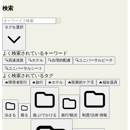
検索
タグを選択
よく検索されているキーワード
🔍
高速道路
🔍
ホテル
🔍
合理的配慮
🔍
ユニバーサルビーチ
🔍
ユニバーサルシート
よく検索されているタグ
🔥
障害者割引
🔥
旅行
🔥
ホテル
🔥
医療的ケア児
🔥
福祉器具
泊まる
着る
遊ぶ/でかける
旅行/観光
制度/法律 情報