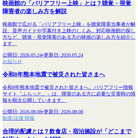
映画館の「バリアフリー上映」とは？聴覚・視覚
障害者の楽しみ方を解説
映画館で広がる「バリアフリー上映」を聴覚障害当事者が解
説。音声ガイドや字幕付き上映のしくみ、対応映画館の探し
方など、聴覚・視覚障害のある方の映画の楽しみ方を紹介し
ます。
公開日
:
2026.05.24
•
更新日
:
2026.05.24
お知らせ
令和8年熊本地震で被災された皆さまへ
令和8年熊本地震で被災された皆さまへ。バリアフリー情報
サイト「ふらっと。」は、障害のある方に必要な災害時の情
報を順次公開していきます。
公開日
:
2026.08.08
•
更新日
:
2026.08.08
制度/法律 情報
合理的配慮とは？飲食店・宿泊施設が「どこまで