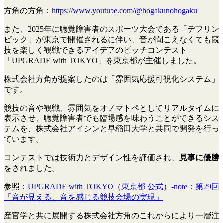
方角の方角：
https://www.youtube.com/@hogakunohogaku
また、2025年に聴覚障害者のスポーツ大会である「デフリン
ピック」が東京で開催されるに伴い、音が聞こえなくても競
技を楽しく観戦できるアイデアのピッチコンテスト
「UPGRADE with TOKYO」を東京都が主催しました。
株式会社方角が提案したのは「雰囲気応援可視化システム」
です。
競技の音や観戦、雰囲気をオノマトペとしてリアルタイムに
表示させ、聴覚障害者でも臨場感を味わうことができるシス
テムを、株式会社アイシンと早稲田大学と共同で開発を行っ
ています。
コンテストでは技術力とデザイン性を評価され、
見事に優勝
をされました。
参照：
UPGRADE with TOKYO（東京都 公式）-note：第29回
「音が見える、音を感じる競技会場の実現」
産官学と共に展開する株式会社方角のこれからにより一層注