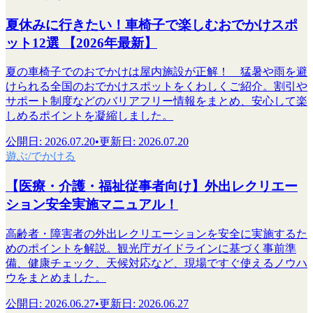
夏休みに行きたい！車椅子で楽しむおでかけスポ
ット12選 【2026年最新】
夏の車椅子でのおでかけは屋内施設が正解！ 猛暑や雨を避
けられる全国のおでかけスポットをくわしくご紹介。割引や
サポート制度などのバリアフリー情報をまとめ、安心して楽
しめるポイントを凝縮しました。
公開日
:
2026.07.20
•
更新日
:
2026.07.20
遊ぶ/でかける
【医療・介護・福祉従事者向け】外出レクリエー
ション安全実施マニュアル！
高齢者・障害者の外出レクリエーションを安全に実施するた
めのポイントを解説。観光庁ガイドラインに基づく事前準
備、健康チェック、天候対応など、現場ですぐ使えるノウハ
ウをまとめました。
公開日
:
2026.06.27
•
更新日
:
2026.06.27