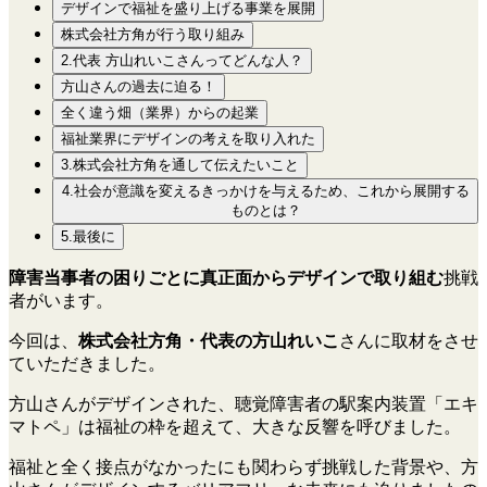
デザインで福祉を盛り上げる事業を展開
株式会社方角が行う取り組み
2.代表 方山れいこさんってどんな人？
方山さんの過去に迫る！
全く違う畑（業界）からの起業
福祉業界にデザインの考えを取り入れた
3.株式会社方角を通して伝えたいこと
4.社会が意識を変えるきっかけを与えるため、これから展開する
ものとは？
5.最後に
障害当事者の困りごとに真正面からデザインで取り組む
挑戦
者がいます。
今回は、
株式会社方角・代表の方山れいこ
さんに取材をさせ
ていただきました。
方山さんがデザインされた、聴覚障害者の駅案内装置「エキ
マトペ」は福祉の枠を超えて、大きな反響を呼びました。
福祉と全く接点がなかったにも関わらず挑戦した背景や、方