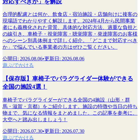
対応すべきか」を解説
合理的配慮とは何か、飲食店・宿泊施設・店舗向けに接客の
現場語でわかりやすく解説します。2024年4月から民間事業
者にも義務化された背景、具体的な対応方法、過重な負担と
の線引き、車椅子・視覚障害・聴覚障害・発達障害のお客様
へのシーン別具体例まで詳しく紹介。「どこまで対応すべき
か」で悩んでいる事業者の方はぜひご覧ください。
公開日
:
2026.08.06
•
更新日
:
2026.08.06
遊ぶ/でかける
【保存版】車椅子でパラグライダー体験ができる
全国の施設4選！
車椅子でパラグライダーができる全国の4施設（山形・群
馬・滋賀・京都）をご紹介します。施設の特徴や当日の持ち
物まで、気になる情報をまとめました。この記事を参考に、
大空へと踏み出しましょう！
公開日
:
2026.07.30
•
更新日
:
2026.07.30
遊ぶ/でかける