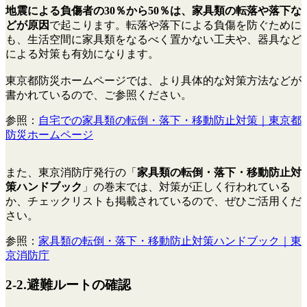
地震による負傷者の30％から50％は、家具類の転落や落下な
どが原因
で起こります。転落や落下による負傷を防ぐために
も、生活空間に家具類をなるべく置かない工夫や、器具など
による対策も有効になります。
東京都防災ホームページでは、より具体的な対策方法などが
書かれているので、ご参照ください。
参照：
自宅での家具類の転倒・落下・移動防止対策｜東京都
防災ホームページ
また、東京消防庁発行の「
家具類の転倒・落下・移動防止対
策ハンドブック
」の巻末では、対策が正しく行われている
か、チェックリストも掲載されているので、ぜひご活用くだ
さい。
参照：
家具類の転倒・落下・移動防止対策ハンドブック｜東
京消防庁
2-2.避難ルートの確認