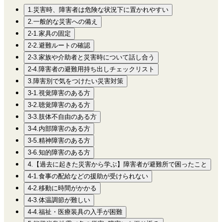
1.災害時、障害者は危険な状況下に置かれやすい
2.一般的な災害への備え
2-1.家具の固定
2-2.避難ルートの確認
2-3.家族や介助者と災害時について話し合う
2-4.障害者の避難用持ち出しチェックリスト
3.障害別で気をつけたい災害対策
3-1.視覚障害のある方
3-2.聴覚障害のある方
3-3.肢体不自由のある方
3-4.内部障害のある方
3-5.精神障害のある方
3-6.知的障害のある方
4.【過去に起きた災害から学ぶ】障害者が避難所で困ったこと
4-1.食事の配給などの援助が受けられない
4-2.移動に時間がかかる
4-3.体温調節が難しい
4-4.福祉・医療装具の入手が困難