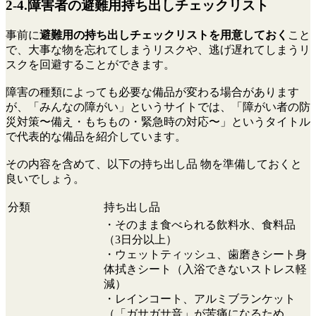
2-4.障害者の避難用持ち出しチェックリスト
事前に
避難用の持ち出しチェックリストを用意しておく
こと
で、大事な物を忘れてしまうリスクや、逃げ遅れてしまうリ
スクを回避することができます。
障害の種類によっても必要な備品が変わる場合があります
が、「みんなの障がい」というサイトでは、「障がい者の防
災対策〜備え・もちもの・緊急時の対応〜」というタイトル
で代表的な備品を紹介しています。
その内容を含めて、以下の持ち出し品 物を準備しておくと
良いでしょう。
分類
持ち出し品
・そのまま食べられる飲料水、食料品
（3日分以上）
・ウェットティッシュ、歯磨きシート身
体拭きシート（入浴できないストレス軽
減）
・レインコート、アルミブランケット
（「ガサガサ音」が苦痛になるため、