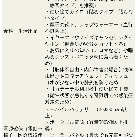
「静音タイプ」を推奨）
・使い捨てカイロ（貼るタイプ・貼らな
いタイプ）
・厚手の靴下、レッグウォーマー（血行
食料・生活用品
不良防止）
・イヤーマフやノイズキャンセリングイ
ヤホン（避難所の騒音をカットする）
・お気に入りの匂い（アロマなど）や噛
めるグッズ（パニック時に落ち着くた
め）
・【肢体不自由・内部障害の場合】液体
歯磨きや口腔ケアウェットティッシュ
（水が少ない中で肺炎を防ぐため
・【カテーテル利用者】使い捨て手袋
（衛生状態が悪化する避難所での感染症
対策のため）
・モバイルバッテリー（20,000mAh以
上）
・ポータブル電源（容量500Wh以上推
電源確保（電動車
奨）
椅子・医療機器使
・ソーラーパネル（曇天でも充電可能な