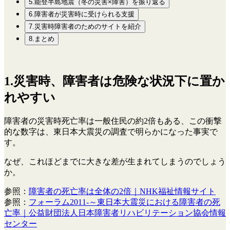
5.能登半島地震（冬の災害×障害）を振り返る
6.障害者が災害時に受けられる支援
7.災害時障害者のためのサイトを紹介
8.まとめ
1.災害時、障害者は危険な状況下に置か
れやすい
障害者の災害時死亡率は一般住民の約2倍もある、この衝撃
的な数字は、東日本大震災の調査で明らかになった事実で
す。
なぜ、これほどまでに大きな差が生まれてしまうのでしょう
か。
参照：
障害者の死亡率は全体の2倍｜NHK福祉情報サイト
参照：
フォーラム2011-～東日本大震災における障害者の死
亡率｜公益財団法人日本障害者リハビリテーション協会情報
センター