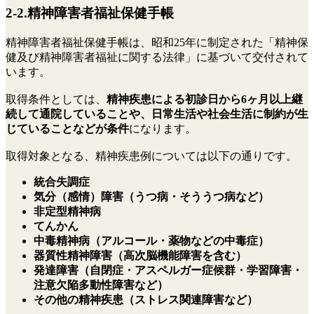
2-2.精神障害者福祉保健手帳
精神障害者福祉保健手帳は、​​昭和25年に制定された「精神保
健及び精神障害者福祉に関する法律」に基づいて交付されて
います。
取得条件としては、
精神疾患による初診日から6ヶ月以上継
続して通院していることや、日常生活や社会生活に制約が生
じていることなどが条件
になります。
取得対象となる、精神疾患例については以下の通りです。
統合失調症
気分（感情）障害（うつ病・そううつ病など）
非定型精神病
てんかん
中毒精神病（アルコール・薬物などの中毒症）
器質性精神障害（高次脳機能障害を含む）
発達障害（自閉症・アスペルガー症候群・学習障害・
注意欠陥多動性障害など）
その他の精神疾患（ストレス関連障害など）