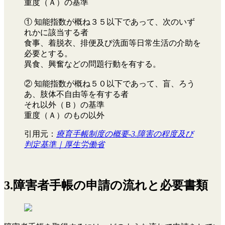
重度（Ａ）の基準
① 知能指数が概ね３５以下であって、次のいず
れかに該当する者
食事、着脱衣、排便及び洗面等日常生活の介助を
必要とする。
異食、興奮などの問題行動を有する。
② 知能指数が概ね５０以下であって、盲、ろう
あ、肢体不自由等を有する者
それ以外（Ｂ）の基準
重度（Ａ）のもの以外
引用元：
療育手帳制度の概要-3.障害の程度及び
判定基準｜厚生労働省
3.障害者手帳の申請の流れと必要書類