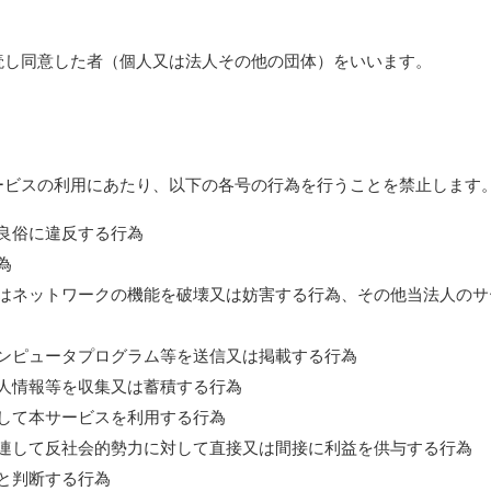
読し同意した者（個人又は法人その他の団体）をいいます。
ービスの利用にあたり、以下の各号の行為を行うことを禁止します
序良俗に違反する行為
為
しくはネットワークの機能を破壊又は妨害する行為、その他当法人の
なコンピュータプログラム等を送信又は掲載する行為
る個人情報等を収集又は蓄積する行為
すまして本サービスを利用する行為
に関連して反社会的勢力に対して直接又は間接に利益を供与する行為
切と判断する行為