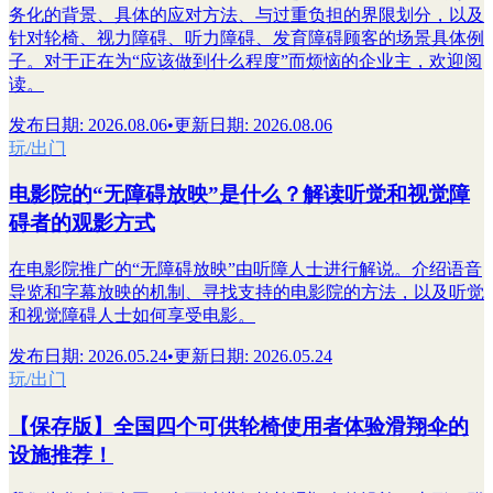
务化的背景、具体的应对方法、与过重负担的界限划分，以及
针对轮椅、视力障碍、听力障碍、发育障碍顾客的场景具体例
子。对于正在为“应该做到什么程度”而烦恼的企业主，欢迎阅
读。
发布日期
:
2026.08.06
•
更新日期
:
2026.08.06
玩/出门
电影院的“无障碍放映”是什么？解读听觉和视觉障
碍者的观影方式
在电影院推广的“无障碍放映”由听障人士进行解说。介绍语音
导览和字幕放映的机制、寻找支持的电影院的方法，以及听觉
和视觉障碍人士如何享受电影。
发布日期
:
2026.05.24
•
更新日期
:
2026.05.24
玩/出门
【保存版】全国四个可供轮椅使用者体验滑翔伞的
设施推荐！