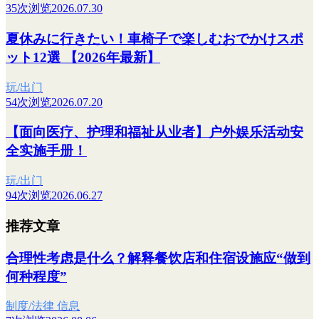
35次浏览
2026.07.30
夏休みに行きたい！車椅子で楽しむおでかけスポ
ット12選 【2026年最新】
玩/出门
54次浏览
2026.07.20
【面向医疗、护理和福祉从业者】户外娱乐活动安
全实施手册！
玩/出门
94次浏览
2026.06.27
推荐文章
合理性考虑是什么？解释餐饮店和住宿设施应“做到
何种程度”
制度/法律 信息