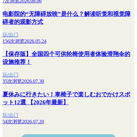
7次浏览
2026.08.06
电影院的“无障碍放映”是什么？解读听觉和视觉障
碍者的观影方式
玩/出门
156次浏览
2026.05.24
【保存版】全国四个可供轮椅使用者体验滑翔伞的
设施推荐！
玩/出门
35次浏览
2026.07.30
夏休みに行きたい！車椅子で楽しむおでかけスポ
ット12選 【2026年最新】
玩/出门
54次浏览
2026.07.20