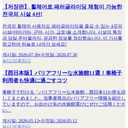
【저장판】 휠체어로 패러글라이딩 체험이 가능한
전국의 시설 4선!
전국의 휠체어 사용자도 패러글라이딩을 즐길 수 있는 4곳의
시설(야마가타, 군마, 시가, 교토)을 소개합니다. 시설의 특징
과 당일 준비물까지, 궁금한 정보를 정리했습니다. 이 기사를
참고하여 하늘로 나아가 보세요!
게시일
:
2026.07.30
•
수정일
:
2026.07.30
놀다/외출하다
【西日本版】バリアフリーな水族館11選！車椅子
利用者も快適に過ごすコツ
車椅子で行ける「バリアフリーな水族館」西日本11か所を詳
しくまとめました。当事者視点のバリアフリー情報を紹介し
ていますので、お出かけ先の水族館選びにぜひご活用くださ
い。
게시일
:
2026.05.12
•
수정일
:
2026.05.12
놀다/외출하다