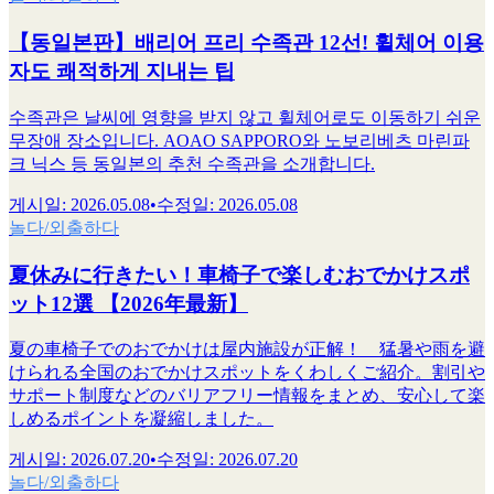
【동일본판】배리어 프리 수족관 12선! 휠체어 이용
자도 쾌적하게 지내는 팁
수족관은 날씨에 영향을 받지 않고 휠체어로도 이동하기 쉬운
무장애 장소입니다. AOAO SAPPORO와 노보리베츠 마린파
크 닉스 등 동일본의 추천 수족관을 소개합니다.
게시일
:
2026.05.08
•
수정일
:
2026.05.08
놀다/외출하다
夏休みに行きたい！車椅子で楽しむおでかけスポ
ット12選 【2026年最新】
夏の車椅子でのおでかけは屋内施設が正解！ 猛暑や雨を避
けられる全国のおでかけスポットをくわしくご紹介。割引や
サポート制度などのバリアフリー情報をまとめ、安心して楽
しめるポイントを凝縮しました。
게시일
:
2026.07.20
•
수정일
:
2026.07.20
놀다/외출하다