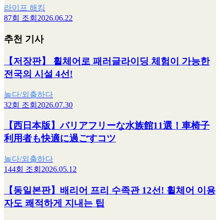
라이프 해킹
87회 조회
2026.06.22
추천 기사
【저장판】 휠체어로 패러글라이딩 체험이 가능한
전국의 시설 4선!
놀다/외출하다
32회 조회
2026.07.30
【西日本版】バリアフリーな水族館11選！車椅子
利用者も快適に過ごすコツ
놀다/외출하다
144회 조회
2026.05.12
【동일본판】배리어 프리 수족관 12선! 휠체어 이용
자도 쾌적하게 지내는 팁