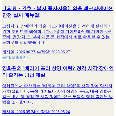
【의료・간호・복지 종사자용】외출 레크리에이션
안전 실시 매뉴얼!
고령자 및 장애인의 외출 레크리에이션을 안전하게 실시하기
위한 포인트를 해설합니다. 관광청 가이드라인에 기반한 사전
준비, 건강 체크, 날씨 대응 등 현장에서 바로 활용할 수 있는
노하우를 정리했습니다.
게시일
:
2026.06.27
•
수정일
:
2026.06.27
놀다/외출하다
영화관의 '배리어 프리 상영'이란? 청각·시각 장애인
의 즐기는 방법 해설
영화관에서 확산되는 "배리어 프리 상영"을 청각 장애 당사자
가 해설합니다. 음성 가이드나 자막 상영의 구조, 대응 영화관
찾는 방법 등 청각 및 시각 장애가 있는 분들의 영화 즐기는 방
법을 소개합니다.
게시일
:
2026.05.24
•
수정일
:
2026.05.24