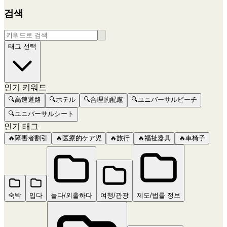
검색
태그 선택
인기 키워드
🔍
高速道路
🔍
ホテル
🔍
合理的配慮
🔍
ユニバーサルビーチ
🔍
ユニバーサルシート
인기 태그
🔥
障害者割引
🔥
医療的ケア児
🔥
旅行
🔥
福祉器具
🔥
車椅子
숙박
입다
놀다/외출하다
여행/관광
제도/법률 정보