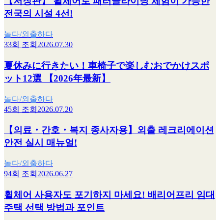
【저장판】 휠체어로 패러글라이딩 체험이 가능한
전국의 시설 4선!
놀다/외출하다
33회 조회
2026.07.30
夏休みに行きたい！車椅子で楽しむおでかけスポ
ット12選 【2026年最新】
놀다/외출하다
45회 조회
2026.07.20
【의료・간호・복지 종사자용】외출 레크리에이션
안전 실시 매뉴얼!
놀다/외출하다
94회 조회
2026.06.27
휠체어 사용자도 포기하지 마세요! 배리어프리 임대
주택 선택 방법과 포인트