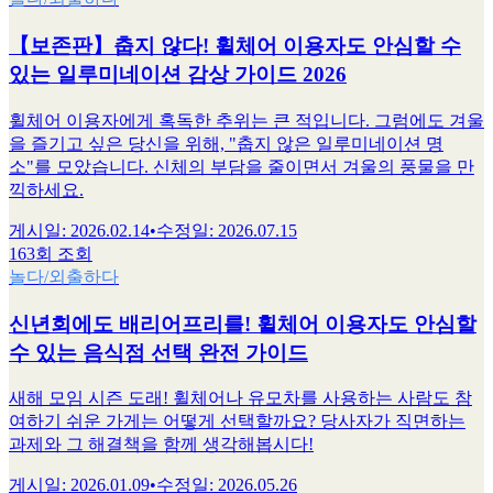
【보존판】춥지 않다! 휠체어 이용자도 안심할 수
있는 일루미네이션 감상 가이드 2026
휠체어 이용자에게 혹독한 추위는 큰 적입니다. 그럼에도 겨울
을 즐기고 싶은 당신을 위해, "춥지 않은 일루미네이션 명
소"를 모았습니다. 신체의 부담을 줄이면서 겨울의 풍물을 만
끽하세요.
게시일
:
2026.02.14
•
수정일
:
2026.07.15
163회 조회
놀다/외출하다
신년회에도 배리어프리를! 휠체어 이용자도 안심할
수 있는 음식점 선택 완전 가이드
새해 모임 시즌 도래! 휠체어나 유모차를 사용하는 사람도 참
여하기 쉬운 가게는 어떻게 선택할까요? 당사자가 직면하는
과제와 그 해결책을 함께 생각해봅시다!
게시일
:
2026.01.09
•
수정일
:
2026.05.26