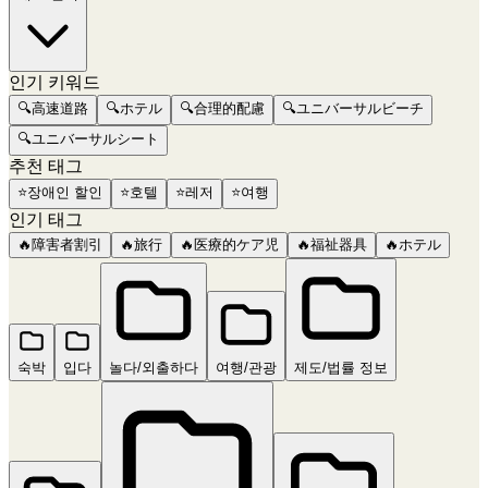
인기 키워드
🔍
高速道路
🔍
ホテル
🔍
合理的配慮
🔍
ユニバーサルビーチ
🔍
ユニバーサルシート
추천 태그
⭐
장애인 할인
⭐
호텔
⭐
레저
⭐
여행
인기 태그
🔥
障害者割引
🔥
旅行
🔥
医療的ケア児
🔥
福祉器具
🔥
ホテル
숙박
입다
놀다/외출하다
여행/관광
제도/법률 정보