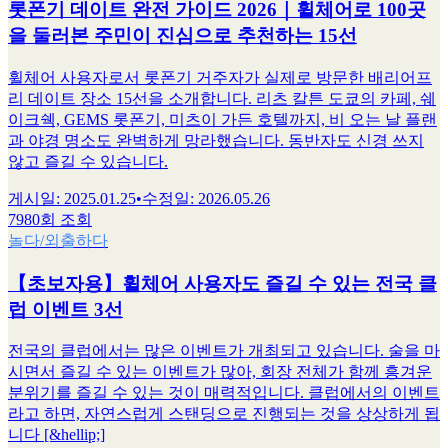
롯폰기 데이트 완전 가이드 2026｜휠체어로 100곳
을 둘러본 주민이 진심으로 추천하는 15선
휠체어 사용자로서 롯폰기 거주자가 실제로 방문한 배리어프
리 데이트 장소 15선을 소개합니다. 리츠 칼튼 도쿄의 카페, 쉐
이크쉑, GEMS 롯폰기, 미츠이 가든 호텔까지, 비 오는 날 플랜
과 야경 명소도 완벽하게 망라했습니다. 동반자도 신경 쓰지
않고 즐길 수 있습니다.
게시일
:
2025.01.25
•
수정일
:
2026.05.26
7980회 조회
놀다/외출하다
【초보자용】휠체어 사용자도 즐길 수 있는 전국 클
럽 이벤트 3선
전국의 클럽에서는 많은 이벤트가 개최되고 있습니다. 술을 마
시면서 즐길 수 있는 이벤트가 많아, 회장 전체가 함께 흥겨운
분위기를 즐길 수 있는 것이 매력적입니다. 클럽에서의 이벤트
라고 하면, 자연스럽게 스탠딩으로 진행되는 것을 상상하게 됩
니다 [&hellip;]