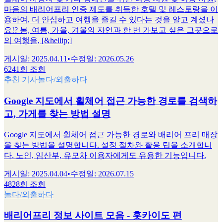
마음의 배리어프리 인증 제도를 취득한 호텔 및 레스토랑을 이
용하여, 더 안심하고 여행을 즐길 수 있다는 것을 알고 계셨나
요!? 봄, 여름, 가을, 겨울의 자연과 한 번 가보고 싶은 그곳으로
의 여행을, [&hellip;]
게시일
:
2025.04.11
•
수정일
:
2026.05.26
6241회 조회
추천 기사
놀다/외출하다
Google 지도에서 휠체어 접근 가능한 경로를 검색하
고, 가게를 찾는 방법 설명
Google 지도에서 휠체어 접근 가능한 경로와 배리어 프리 매장
을 찾는 방법을 설명합니다. 설정 절차와 활용 팁을 소개합니
다. 노인, 임산부, 유모차 이용자에게도 유용한 기능입니다.
게시일
:
2025.04.04
•
수정일
:
2026.07.15
4828회 조회
놀다/외출하다
배리어프리 정보 사이트 모음 - 홋카이도 편