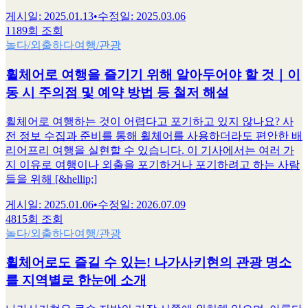
게시일
:
2025.01.13
•
수정일
:
2025.03.06
1189회 조회
놀다/외출하다
여행/관광
휠체어로 여행을 즐기기 위해 알아두어야 할 것｜이
동 시 주의점 및 예약 방법 등 철저 해설
휠체어로 여행하는 것이 어렵다고 포기하고 있지 않나요? 사
전 정보 수집과 준비를 통해 휠체어를 사용하더라도 편안한 배
리어프리 여행을 실현할 수 있습니다. 이 기사에서는 여러 가
지 이유로 여행이나 외출을 포기하거나 포기하려고 하는 사람
들을 위해 [&hellip;]
게시일
:
2025.01.06
•
수정일
:
2026.07.09
4815회 조회
놀다/외출하다
여행/관광
휠체어로도 즐길 수 있는! 나가사키현의 관광 명소
를 지역별로 한눈에 소개