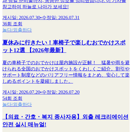
과 당일 준비물까지, 궁금한 정보를 정리했습니다. 이 기사를
참고하여 하늘로 나아가 보세요!
게시일
:
2026.07.30
•
수정일
:
2026.07.31
36회 조회
놀다/외출하다
夏休みに行きたい！車椅子で楽しむおでかけスポ
ット12選 【2026年最新】
夏の車椅子でのおでかけは屋内施設が正解！ 猛暑や雨を避
けられる全国のおでかけスポットをくわしくご紹介。割引や
サポート制度などのバリアフリー情報をまとめ、安心して楽
しめるポイントを凝縮しました。
게시일
:
2026.07.20
•
수정일
:
2026.07.20
54회 조회
놀다/외출하다
【의료・간호・복지 종사자용】외출 레크리에이션
안전 실시 매뉴얼!