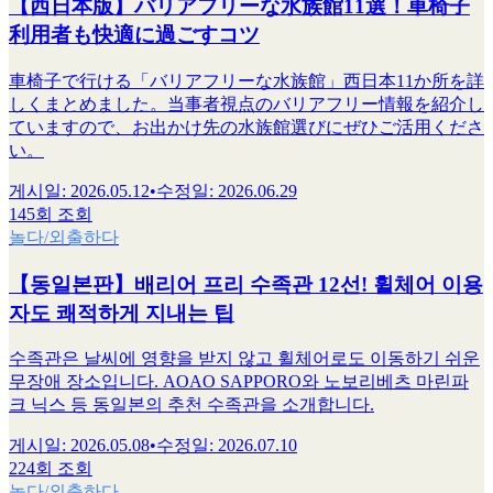
【西日本版】バリアフリーな水族館11選！車椅子
利用者も快適に過ごすコツ
車椅子で行ける「バリアフリーな水族館」西日本11か所を詳
しくまとめました。当事者視点のバリアフリー情報を紹介し
ていますので、お出かけ先の水族館選びにぜひご活用くださ
い。
게시일
:
2026.05.12
•
수정일
:
2026.06.29
145회 조회
놀다/외출하다
【동일본판】배리어 프리 수족관 12선! 휠체어 이용
자도 쾌적하게 지내는 팁
수족관은 날씨에 영향을 받지 않고 휠체어로도 이동하기 쉬운
무장애 장소입니다. AOAO SAPPORO와 노보리베츠 마린파
크 닉스 등 동일본의 추천 수족관을 소개합니다.
게시일
:
2026.05.08
•
수정일
:
2026.07.10
224회 조회
놀다/외출하다