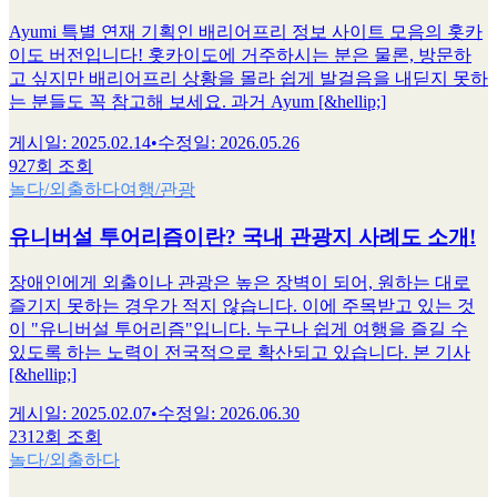
Ayumi 특별 연재 기획인 배리어프리 정보 사이트 모음의 홋카
이도 버전입니다! 홋카이도에 거주하시는 분은 물론, 방문하
고 싶지만 배리어프리 상황을 몰라 쉽게 발걸음을 내딛지 못하
는 분들도 꼭 참고해 보세요. 과거 Ayum [&hellip;]
게시일
:
2025.02.14
•
수정일
:
2026.05.26
927회 조회
놀다/외출하다
여행/관광
유니버설 투어리즘이란? 국내 관광지 사례도 소개!
장애인에게 외출이나 관광은 높은 장벽이 되어, 원하는 대로
즐기지 못하는 경우가 적지 않습니다. 이에 주목받고 있는 것
이 "유니버설 투어리즘"입니다. 누구나 쉽게 여행을 즐길 수
있도록 하는 노력이 전국적으로 확산되고 있습니다. 본 기사
[&hellip;]
게시일
:
2025.02.07
•
수정일
:
2026.06.30
2312회 조회
놀다/외출하다