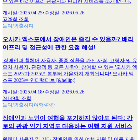
수 있는 배리어프리 관광지와 편리한 서비스를 소개합니다.
게시일
:
2025.04.25
•
수정일
:
2026.05.26
5229회 조회
놀다/외출하다
오사카 엑스포에서 장애인은 즐길 수 있을까? 배리
어프리 및 접근성에 관한 요점 해설!
'장애인과 휠체어 사용자, 중증 질환을 가진 사람, 고령자 및 유
모차 사용자, 관광객 등 모든 사람이 참여할 수 있는 '오사카 엑
스포 2025'가 2025년 봄부터 가을까지 개최됩니다! 오사카 엑
스포 2025는 인터랙티브 [&hellip;]
게시일
:
2025.04.18
•
수정일
:
2026.05.26
24149회 조회
놀다/외출하다
여행/관광
장애인과 노인이 여행을 포기하지 않아도 된다! 간
토의 관광 인기 지역도 대응하는 여행 지원 서비스
휠체어 사용자 및 기타 장애인을 위한 여행 지원 및 이동 지원,