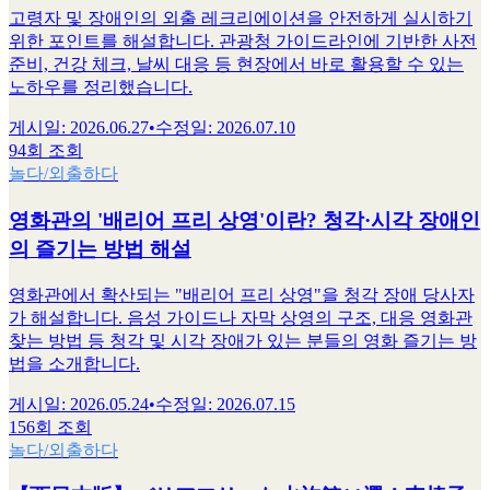
고령자 및 장애인의 외출 레크리에이션을 안전하게 실시하기
위한 포인트를 해설합니다. 관광청 가이드라인에 기반한 사전
준비, 건강 체크, 날씨 대응 등 현장에서 바로 활용할 수 있는
노하우를 정리했습니다.
게시일
:
2026.06.27
•
수정일
:
2026.07.10
94회 조회
놀다/외출하다
영화관의 '배리어 프리 상영'이란? 청각·시각 장애인
의 즐기는 방법 해설
영화관에서 확산되는 "배리어 프리 상영"을 청각 장애 당사자
가 해설합니다. 음성 가이드나 자막 상영의 구조, 대응 영화관
찾는 방법 등 청각 및 시각 장애가 있는 분들의 영화 즐기는 방
법을 소개합니다.
게시일
:
2026.05.24
•
수정일
:
2026.07.15
156회 조회
놀다/외출하다