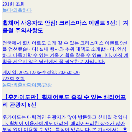
291회 조회
놀다/외출하다
휠체어 사용자도 안심! 크리스마스 이벤트 9선!｜겨
울철 주의사항도
전국에서 휠체어로도 쉽게 갈 수 있는 크리스마스 이벤트 9선
을 엄선했습니다! 실내 행사와 추위 대책도 소개합니다. 안심
하고 나들이할 수 있는 겨울 계획을 찾을 수 있습니다. 아직 계
획을 세우지 않은 당신에게 꼭 필요한 기사입니다.
게시일
:
2025.12.06
•
수정일
:
2026.05.26
723회 조회
놀다/외출하다
여행/관광
【홋카이도판】휠체어로도 즐길 수 있는 배리어프
리 관광지 6선
홋카이도는 매력적인 관광지가 많아 방문하고 싶어질 것입니
다. 휠체어 이용자에게도 배려된, 배리어프리한 장소가 많아
부담 없이 이용할 수 있는 특징이 있습니다. 본 기사에서는 홋