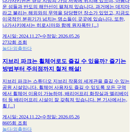
나가사키현은 큐슈 지방의 가장 서쪽에 위치해 있으며, 아름다
운 섬들과 반도의 해안선이 펼쳐져 있습니다. 과거에는 데지마
라고 불리는 해외와의 무역을 담당했던 장소가 있었고, 지금도
이국적인 분위기가 넘치는 명소들이 곳곳에 있습니다. 또한,
나가사키에서는 히로시마와 함께 원자폭탄 [...]
게시일
:
2024.11.27
•
수정일
:
2026.05.26
2732회 조회
놀다/외출하다
지브리 파크는 휠체어로도 즐길 수 있을까? 즐기는
방법부터 주의점까지 철저 해설!
지브리 파크는 스튜디오 지브리 작품의 세계관을 즐길 수 있는
공원 시설입니다. 휠체어 사용자도 즐길 수 있도록 모든 구역
에서 휠체어 이용이 가능하며, 배리어프리 화장실과 엘리베이
터 등 배리어프리 시설이 잘 갖춰져 있습니다. 본 기사에서는,
휠 [...]
게시일
:
2024.11.22
•
수정일
:
2026.05.26
8605회 조회
놀다/외출하다