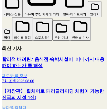
서비스/상품
아유미 추천 가게에 가다
연애/데이트하기
일하기
먹다
라이프 해킹
스포츠하기
추천 기사
인터뷰 기사
최신 기사
합리적 배려란? 음식점·숙박시설이 '어디까지 대응
해야 하는가'를 해설
제도/법률 정보
7회 조회
2026.08.06
【저장판】 휠체어로 패러글라이딩 체험이 가능한
전국의 시설 4선!
놀다/외출하다