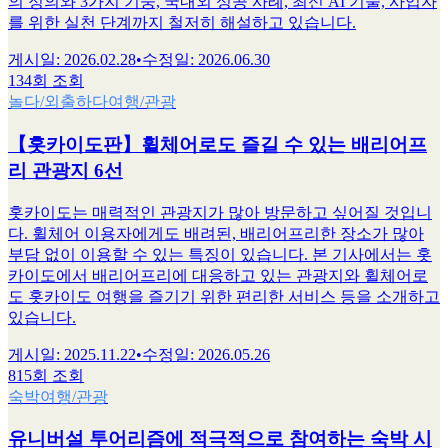
의 정의와 3가지 기둥, 국내외 성공 사례, 최신 AI 기술, 사업자
를 위한 실천 단계까지 철저히 해설하고 있습니다.
게시일
:
2026.02.28
•
수정일
:
2026.06.30
134회 조회
놀다/외출하다
여행/관광
【홋카이도판】휠체어로도 즐길 수 있는 배리어프
리 관광지 6선
홋카이도는 매력적인 관광지가 많아 방문하고 싶어질 것입니
다. 휠체어 이용자에게도 배려된, 배리어프리한 장소가 많아
부담 없이 이용할 수 있는 특징이 있습니다. 본 기사에서는 홋
카이도에서 배리어프리에 대응하고 있는 관광지와 휠체어로
도 홋카이도 여행을 즐기기 위한 편리한 서비스 등을 소개하고
있습니다.
게시일
:
2025.11.22
•
수정일
:
2026.05.26
815회 조회
숙박
여행/관광
유니버설 투어리즘에 적극적으로 참여하는 숙박 시