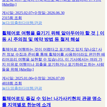
[&hellip;]
게시일
:
2025.02.07
•
수정일
:
2026.06.30
2315회 조회
놀다/외출하다
여행/관광
휠체어로 여행을 즐기기 위해 알아두어야 할 것｜이
동 시 주의점 및 예약 방법 등 철저 해설
휠체어로 여행하는 것이 어렵다고 포기하고 있지 않나요? 사
전 정보 수집과 준비를 통해 휠체어를 사용하더라도 편안한 배
리어프리 여행을 실현할 수 있습니다. 이 기사에서는 여러 가
지 이유로 여행이나 외출을 포기하거나 포기하려고 하는 사람
들을 위해 [&hellip;]
게시일
:
2025.01.06
•
수정일
:
2026.07.09
4818회 조회
놀다/외출하다
여행/관광
휠체어로도 즐길 수 있는! 나가사키현의 관광 명소
를 지역별로 한눈에 소개