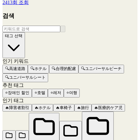
2413회 조회
검색
태그 선택
인기 키워드
🔍
高速道路
🔍
ホテル
🔍
合理的配慮
🔍
ユニバーサルビーチ
🔍
ユニバーサルシート
추천 태그
⭐
장애인 할인
⭐
호텔
⭐
레저
⭐
여행
인기 태그
🔥
障害者割引
🔥
ホテル
🔥
車椅子
🔥
旅行
🔥
医療的ケア児