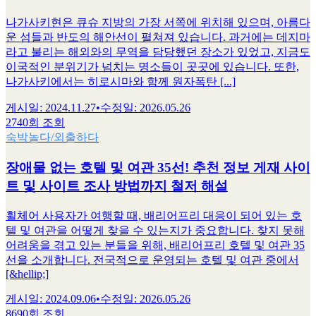
나가사키현은 큐슈 지방의 가장 서쪽에 위치해 있으며, 아름다
운 섬들과 반도의 해안선이 펼쳐져 있습니다. 과거에는 데지마
라고 불리는 해외와의 무역을 담당했던 장소가 있었고, 지금도
이국적인 분위기가 넘치는 명소들이 곳곳에 있습니다. 또한,
나가사키에서는 히로시마와 함께 원자폭탄 [...]
게시일
:
2024.11.27
•
수정일
:
2026.05.26
2740회 조회
숙박
놀다/외출하다
장애물 없는 호텔 및 여관 35선! 추천 정보 게재 사이
트 및 사이트 조사 방법까지 철저 해설
휠체어 사용자가 여행할 때, 배리어프리 대응이 되어 있는 호
텔 및 여관을 어떻게 찾을 수 있는지가 중요합니다. 찾지 못해
어려움을 겪고 있는 분들을 위해, 배리어프리 호텔 및 여관 35
선을 소개합니다. 전국적으로 운영되는 호텔 및 여관 중에서
[&hellip;]
게시일
:
2024.09.06
•
수정일
:
2026.05.26
8690회 조회