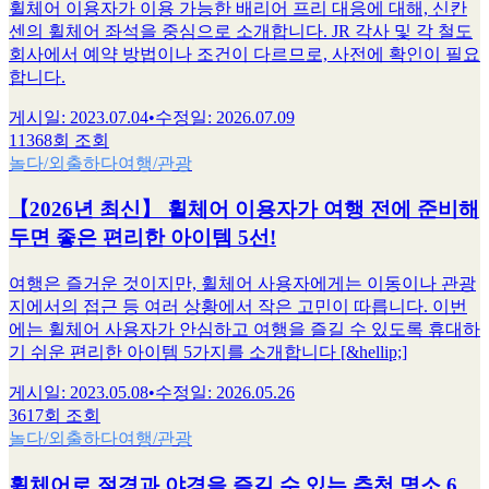
휠체어 이용자가 이용 가능한 배리어 프리 대응에 대해, 신칸
센의 휠체어 좌석을 중심으로 소개합니다. JR 각사 및 각 철도
회사에서 예약 방법이나 조건이 다르므로, 사전에 확인이 필요
합니다.
게시일
:
2023.07.04
•
수정일
:
2026.07.09
11368회 조회
놀다/외출하다
여행/관광
【2026년 최신】 휠체어 이용자가 여행 전에 준비해
두면 좋은 편리한 아이템 5선!
여행은 즐거운 것이지만, 휠체어 사용자에게는 이동이나 관광
지에서의 접근 등 여러 상황에서 작은 고민이 따릅니다. 이번
에는 휠체어 사용자가 안심하고 여행을 즐길 수 있도록 휴대하
기 쉬운 편리한 아이템 5가지를 소개합니다 [&hellip;]
게시일
:
2023.05.08
•
수정일
:
2026.05.26
3617회 조회
놀다/외출하다
여행/관광
휠체어로 절경과 야경을 즐길 수 있는 추천 명소 6