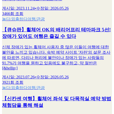
게시일
:
2023.11.24
•
수정일
:
2026.05.26
3466회 조회
놀다/외출하다
여행/관광
【큐슈판】휠체어 OK의 배리어프리 테마파크 5선!
장애가 있어도 여행은 즐길 수 있다
신체 장애가 있는 휠체어 사용자 중 많은 이들이 여행에 대한
불안을 느끼고 있습니다. 숙박 예약 사이트 '자란'의 설문 조사
에 따르면, 다리나 허리에 불안이나 장애가 있는 사람들의
91.7%가 여행을 원하고 있음에도 불구하고, 약 절반은
[&hellip;]
게시일
:
2023.07.26
•
수정일
:
2026.05.26
3921회 조회
놀다/외출하다
여행/관광
【신칸센 여행】휠체어 좌석 및 다목적실 예약 방법
체험담을 통해 해설