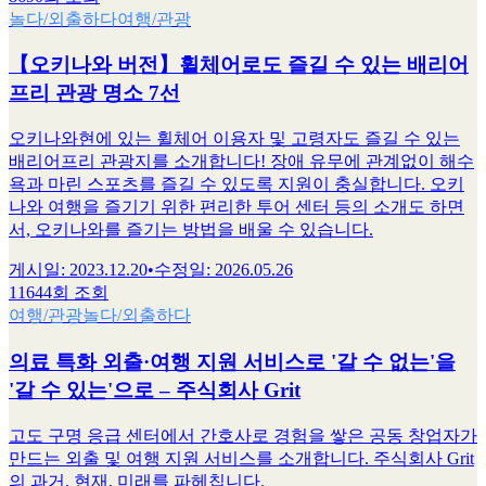
놀다/외출하다
여행/관광
【오키나와 버전】휠체어로도 즐길 수 있는 배리어
프리 관광 명소 7선
오키나와현에 있는 휠체어 이용자 및 고령자도 즐길 수 있는
배리어프리 관광지를 소개합니다! 장애 유무에 관계없이 해수
욕과 마린 스포츠를 즐길 수 있도록 지원이 충실합니다. 오키
나와 여행을 즐기기 위한 편리한 투어 센터 등의 소개도 하면
서, 오키나와를 즐기는 방법을 배울 수 있습니다.
게시일
:
2023.12.20
•
수정일
:
2026.05.26
11644회 조회
여행/관광
놀다/외출하다
의료 특화 외출·여행 지원 서비스로 '갈 수 없는'을
'갈 수 있는'으로 – 주식회사 Grit
고도 구명 응급 센터에서 간호사로 경험을 쌓은 공동 창업자가
만드는 외출 및 여행 지원 서비스를 소개합니다. 주식회사 Grit
의 과거, 현재, 미래를 파헤칩니다.