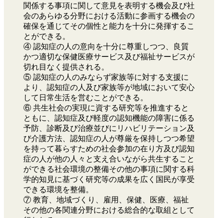
関係する事項に関して意見を表明する機会及び社
会のあらゆる分野における活動に参画する機会の
確保を通じてその個性と能力を十分に発揮するこ
とができる。
④ 認知症の人の意向を十分に尊重しつつ、良質
かつ適切な保健医療サービス及び福祉サービスが
切れ目なく提供される。
⑤ 認知症の人のみならず家族等に対する支援に
より、認知症の人及び家族等が地域において安心
して日常生活を営むことができる。
⑥ 共生社会の実現に資する研究等を推進すると
ともに、認知症及び軽度の認知機能の障害に係る
予防、診断及び治療並びにリハビリテーション及
び介護方法、認知症の人が尊厳を保持しつつ希望
を持って暮らすための社会参加の在り方及び認知
症の人が他の人々と支え合いながら共生すること
ができる社会環境の整備その他の事項に関する科
学的知見に基づく研究等の成果を広く国民が享受
できる環境を整備。
⑦ 教育、地域づくり、雇用、保健、医療、福祉
その他の各関連分野における総合的な取組として