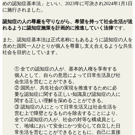
めの認知症基本法」といい、2023年に可決され2024年1月1日
に施行されました。
認知症の人の尊厳を守りながら、希望を持って社会生活が送
れるように認知症施策を計画的に推進していく法律
です。
また、認知症基本法は正式名称にもあるように認知症の人を
含めた国民一人ひとりが個人を尊重し支え合えるような共生
社会を目的としています。
① 全ての認知症の人が、基本的人権を享有する
個人として、自らの意思によって日常生活及び社
会生活を営むことができる。
② 国民が、共生社会の実現を推進するために必
要な認知症に関する正しい知識及び認知症の人に
関する正しい理解を深めることができる。
③ 認知症の人にとって日常生活又は社会生活を
営む上で障壁となるものを除去することにより、
全ての認知症の人が、社会の対等な構成員とし
て、地域において安全にかつ安心して自立した日
常生活を営むことができるとともに、自己に直接