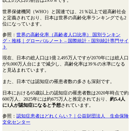
以上の人口の割合は29.0％です。
世界保健機関（WHO）と国連では、21％以上で超高齢社会
と定義されており、日本は世界の高齢化率ランキングでも2
位になっています。
参照：
世界の高齢化率（高齢者人口比率） 国別ランキン
グ・推移｜グローバルノート – 国際統計・国別統計専門サイ
ト
現在、日本の総人口は1億 2,495万人ですが2070年には総人口
が9,000万人台にまで減少し、高齢化率は39％の水準になる
と見込まれています。
また、日本では認知症の罹患者数の多さも深刻です。
日本における65歳以上の認知症の罹患者数は2020年時点で約
600万人、2025年には約675万人と推定されており、
約5.4人
に1人が認知症になると予想
されています。
参照：
認知症患者はどれくらい？｜公益財団法人 生命保険
文化センター