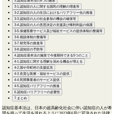
3.認知症基本法の8つの施策
3-1.認知症の人に関する国民の理解の増進等
3-2.認知症の人の生活におけるバリアフリー化の推進
3-3.認知症の人の社会参加の機会の確保等
3-4.認知症の人の意思決定の支援及び権利利益の保護
3-5.保健医療サービス及び福祉サービスの提供体制の整備等
3-6.相談体制の整備等
3-7.研究等の推進等
3-8.認知症の予防等
4.認知症基本法の施策で今後期待できる5つのこと
4-1.認知症に関する理解を深める機会が増える
4-2.国や市町村の支援拡充
4-3.良質な医療・福祉サービスの提供
4-4.民間事業者のサービス提供
4-5.認知症バリアフリーの推進
6.認知症バリアフリーの必要性
7.まとめ
認知症基本法は、日本の超高齢化社会に伴い認知症の人が希
望を持って生活を送れるように2023年6月に可決された法律