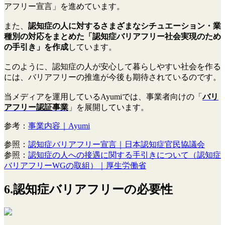
アフリー宣言」を進めています。
また、
認知症の人に対するさまざまなシチュエーション・業
種別の対応をまとめた「認知症バリアフリー社会実現のため
の手引き」を作成
しています。
このように、認知症の人が安心して暮らしやすい社会を作る
には、バリアフリーの推進が今後も期待されているのです。
当メディアを運用しているAyumiでは、事業者向けの「
バリ
アフリー認証事業
」を展開しています。
参考：
事業内容｜Ayumi
参照：
認知症バリアフリー宣言｜日本認知症官民協議会
参照：
認知症の人への接遇に関する手引きについて（認知症
バリアフリーWGの取組）｜厚生労働省
6.認知症バリアフリーの必要性