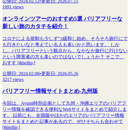
公開日
:
2024.02.12
•
更新日
:
2026.07.15
1691 views
オンラインツアーのおすすめ5選 バリアフリーな
新しい旅のカタチを紹介！
コロナによる規制も少しずつ緩和し始め、そろそろ旅行にで
も行きたいなと考えている人も多いかと思います。 しか
し、バリアフリーという観点から、なかなか旅行に行けない
という障害者の方も多いのではないでしょうか？ そこで、
おすす [&hellip;]
公開日
:
2024.02.08
•
更新日
:
2026.05.26
3217 views
バリアフリー情報サイトまとめ-九州版
今回は、Ayumi特別企画として九州・沖縄エリアのバリアフ
リー情報を確認できる便利なWebサイトをまとめて紹介しま
す。 以前にも、全国版やほかのエリアのバリアフリー情報
サイトをまとめた記事があるので、ぜひそちらも合わせて
[&hellip;]