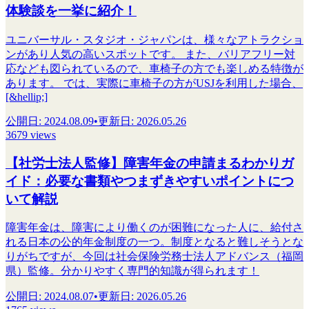
体験談を一挙に紹介！
ユニバーサル・スタジオ・ジャパンは、様々なアトラクショ
ンがあり人気の高いスポットです。 また、バリアフリー対
応なども図られているので、車椅子の方でも楽しめる特徴が
あります。 では、実際に車椅子の方がUSJを利用した場合、
[&hellip;]
公開日
:
2024.08.09
•
更新日
:
2026.05.26
3679 views
【社労士法人監修】​​障害年金の申請まるわかりガ
イド：必要な書類やつまずきやすいポイントにつ
いて解説
障害年金は、障害により働くのが困難になった人に、給付さ
れる日本の公的年金制度の一つ。制度となると難しそうとな
りがちですが、今回は社会保険労務士法人アドバンス（福岡
県）監修。分かりやすく専門的知識が得られます！
公開日
:
2024.08.07
•
更新日
:
2026.05.26