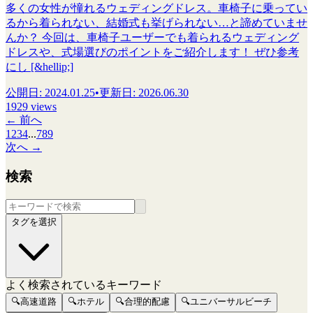
多くの女性が憧れるウェディングドレス。車椅子に乗ってい
るから着られない、結婚式も挙げられない…と諦めていませ
んか？ 今回は、車椅子ユーザーでも着られるウェディング
ドレスや、式場選びのポイントをご紹介します！ ぜひ参考
にし [&hellip;]
公開日
:
2024.01.25
•
更新日
:
2026.06.30
1929 views
←
前へ
1
2
3
4
...
7
8
9
次へ
→
検索
タグを選択
よく検索されているキーワード
🔍
高速道路
🔍
ホテル
🔍
合理的配慮
🔍
ユニバーサルビーチ