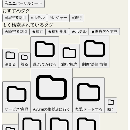
🔍
ユニバーサルシート
おすすめタグ
⭐
障害者割引
⭐
ホテル
⭐
レジャー
⭐
旅行
よく検索されているタグ
🔥
障害者割引
🔥
旅行
🔥
福祉器具
🔥
ホテル
🔥
医療的ケア児
泊まる
着る
遊ぶ/でかける
旅行/観光
制度/法律 情報
サービス/商品
Ayumiの推奨店に行く
恋愛/デートする
働く