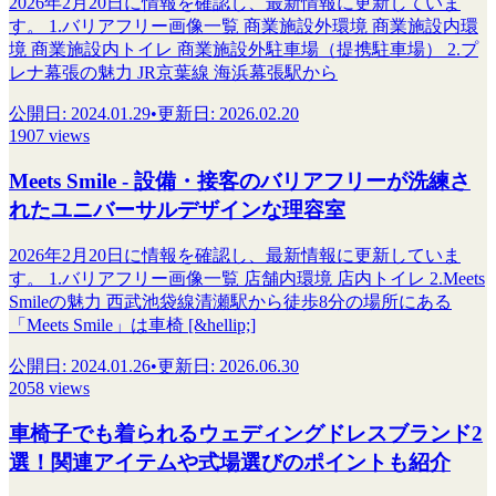
2026年2月20日に情報を確認し、最新情報に更新していま
す。 1.バリアフリー画像一覧 商業施設外環境 商業施設内環
境 商業施設内トイレ 商業施設外駐車場（提携駐車場） 2.プ
レナ幕張の魅力 JR京葉線 海浜幕張駅から
公開日
:
2024.01.29
•
更新日
:
2026.02.20
1907 views
Meets Smile - 設備・接客のバリアフリーが洗練さ
れたユニバーサルデザインな理容室
2026年2月20日に情報を確認し、最新情報に更新していま
す。 1.バリアフリー画像一覧 店舗内環境 店内トイレ 2.Meets
Smileの魅力 西武池袋線清瀬駅から徒歩8分の場所にある
「Meets Smile」は車椅 [&hellip;]
公開日
:
2024.01.26
•
更新日
:
2026.06.30
2058 views
車椅子でも着られるウェディングドレスブランド2
選！関連アイテムや式場選びのポイントも紹介