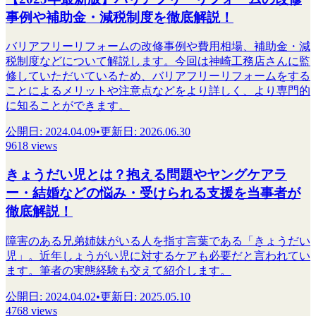
事例や補助金・減税制度を徹底解説！
バリアフリーリフォームの改修事例や費用相場、補助金・減
税制度などについて解説します。今回は神崎工務店さんに監
修していただいているため、バリアフリーリフォームをする
ことによるメリットや注意点などをより詳しく、より専門的
に知ることができます。
公開日
:
2024.04.09
•
更新日
:
2026.06.30
9618 views
きょうだい児とは？抱える問題やヤングケアラ
ー・結婚などの悩み・受けられる支援を当事者が
徹底解説！
障害のある兄弟姉妹がいる人を指す言葉である「きょうだい
児」。近年しょうがい児に対するケアも必要だと言われてい
ます。筆者の実態経験も交えて紹介します。
公開日
:
2024.04.02
•
更新日
:
2025.05.10
4768 views