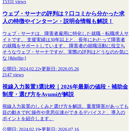
15331 views
ウェブ・サーナの評判は？口コミから分かった求
人の特徴やインターン・説明会情報も解説！
ウェブ・サーナは、障害者雇用に特化した就職・転職求人サ
イトです。 支援実績は30年以上と、長年にわたって障害者
の就職をサポートしています。 障害者の就職活動に役立ち
そうなウェブ・サーナですが、実際の評判はどうなのか気に
な [&hellip;]
公開日
:
2024.02.22
•
更新日
:
2026.05.26
2147 views
視線入力装置3選比較｜2026年最新の値段・補助金
制度・選び方をAyumiが解説
視線入力装置のしくみと選び方を解説。重度障害があっても
目の動きでPC操作や意思伝達ができるデバイスと、導入の
ポイントを紹介します。
公開日
:
2024.02.19
•
更新日
:
2026.07.16