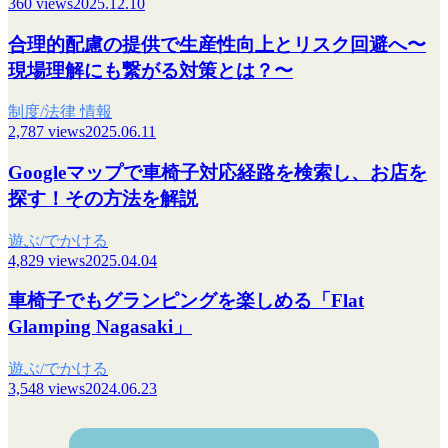
360 views
2025.12.10
合理的配慮の提供で生産性向上とリスク回避へ〜
現場理解にも繋がる対策とは？〜
制度/法律 情報
2,787 views
2025.06.11
Googleマップで車椅子対応経路を検索し、お店を
探す！その方法を解説
遊ぶ/でかける
4,829 views
2025.04.04
車椅子でもグランピングを楽しめる「Flat
Glamping Nagasaki」
遊ぶ/でかける
3,548 views
2024.06.23