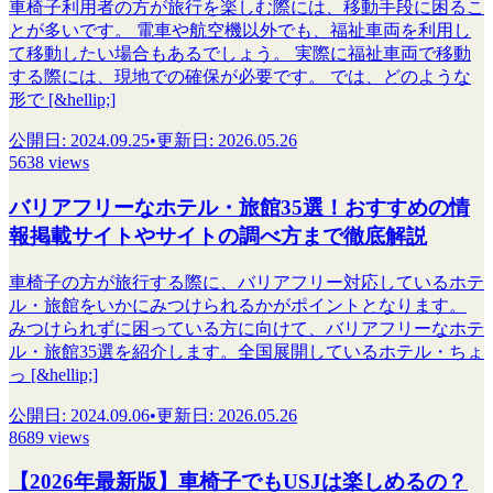
車椅子利用者の方が旅行を楽しむ際には、移動手段に困るこ
とが多いです。 電車や航空機以外でも、福祉車両を利用し
て移動したい場合もあるでしょう。 実際に福祉車両で移動
する際には、現地での確保が必要です。 では、どのような
形で [&hellip;]
公開日
:
2024.09.25
•
更新日
:
2026.05.26
5638 views
バリアフリーなホテル・旅館35選！おすすめの情
報掲載サイトやサイトの調べ方まで徹底解説
車椅子の方が旅行する際に、バリアフリー対応しているホテ
ル・旅館をいかにみつけられるかがポイントとなります。
みつけられずに困っている方に向けて、バリアフリーなホテ
ル・旅館35選を紹介します。全国展開しているホテル・ちょ
っ [&hellip;]
公開日
:
2024.09.06
•
更新日
:
2026.05.26
8689 views
【2026年最新版】車椅子でもUSJは楽しめるの？