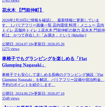
1765 views
花水木 【門前仲町】
2026年2月20日に情報を確認し、最新情報に更新していま
す。 1.バリアフリー画像一覧 店内環境 料理・メニュー 店内
トイレ 店舗外トイレ 2.花水木 門前仲町の魅力 花水木 門前仲
町は、かつて存在した「み満き」という [&hellip;]
公開日
:
2024.07.16
•
更新日
:
2026.05.26
1275 views
車椅子でもグランピングを楽しめる「Flat
Glamping Nagasaki」
車椅子でも安心して楽しめる長崎のグランピング施設「Flat
Glamping Nagasaki」を解説。バリアフリー設備や宿泊料金、
予約のポイントを紹介します。
公開日
:
2024.06.23
•
更新日
:
2026.07.16
3548 views