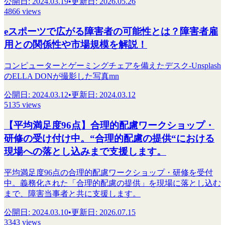
公開日
:
2024.03.19
•
更新日
:
2026.05.26
4866 views
eスポーツで広がる障害者の可能性とは？障害者雇
用との関係性や市場規模を解説！
コンピューターとゲーミングチェアを備えたデスク-Unsplash
のELLA DONが撮影した写真mn
公開日
:
2024.03.12
•
更新日
:
2024.03.12
5135 views
【平均満足度96点】合理的配慮ワークショップ・
研修の受け付け中。“合理的配慮の提供“における
現場への落とし込みまで支援します。
平均満足度96点の合理的配慮ワークショップ・研修を受付
中。義務化された「合理的配慮の提供」を現場に落とし込む
まで、障害当事者と共に支援します。
公開日
:
2024.03.10
•
更新日
:
2026.07.15
3343 views