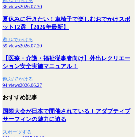
遊ぶ/でかける
36 views
2026.07.30
夏休みに行きたい！車椅子で楽しむおでかけスポ
ット12選 【2026年最新】
遊ぶ/でかける
59 views
2026.07.20
【医療・介護・福祉従事者向け】外出レクリエー
ション安全実施マニュアル！
遊ぶ/でかける
94 views
2026.06.27
おすすめ記事
国際大会が日本で開催されている！アダプティブ
サーフィンの魅力に迫る
スポーツする