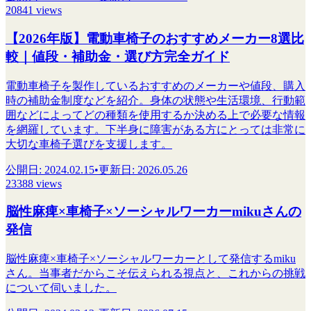
20841 views
【2026年版】電動車椅子のおすすめメーカー8選比
較｜値段・補助金・選び方完全ガイド
電動車椅子を製作しているおすすめのメーカーや値段、購入
時の補助金制度などを紹介。身体の状態や生活環境、行動範
囲などによってどの種類を使用するか決める上で必要な情報
を網羅しています。下半身に障害がある方にとっては非常に
大切な車椅子選びを支援します。
公開日
:
2024.02.15
•
更新日
:
2026.05.26
23388 views
脳性麻痺×車椅子×ソーシャルワーカーmikuさんの
発信
脳性麻痺×車椅子×ソーシャルワーカーとして発信するmiku
さん。当事者だからこそ伝えられる視点と、これからの挑戦
について伺いました。