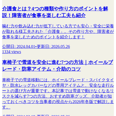
介護食とは？4つの種類や作り方のポイントを解
説！障害者が食事を楽しむ工夫も紹介
噛む力や飲み込む力が低下している方でも安心・安全に栄養
が取れる様工夫された「介護食」。その作り方や、障害者が
食事を楽しむためのポイントを紹介します！
公開日
:
2024.04.01
•
更新日
:
2026.05.26
1334 views
車椅子で雪道を安全に進む7つの方法｜ホイールブ
レード・防寒アイテム・介助のコツ
車椅子での雪道移動には、ホイールブレード・スパイクタイ
ヤ・防水レッグカバーなどの専用アイテムと、安全な走行ル
ートの選び方が重要です。本記事では雪道で動けなくなるリ
スクを減らす7つの方法、おすすめ防寒グッズ、介助者が知
っておくべきコツを当事者の視点から2026年冬版で解説しま
す。