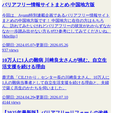
バリアフリー情報サイトまとめ-中国地方版
今回は、Ayumi特別連載企画であるバリアフリー情報サイト
まとめの中国地方版です！ 中国地方に在住の方はもちろ
ん、訪れてみたいけれどバリアフリーの状況がわからずなか
なか一歩踏み出せない方もぜひ参考にしてみてくださいね。
[&hellip;]
公開日
:
2024.05.07
•
更新日
:
2026.05.26
937 views
10万人に1人の難病 川﨑良太さんが挑む。自立生
活支援を続ける理由
鹿児島「CILひかり」センター長の川﨑良太さん。10万人に
1人の難病当事者として自立生活支援を続ける理由と、夫婦
で築く共生のかたちを伺いました。
公開日
:
2024.04.29
•
更新日
:
2026.07.10
4144 views
【2025年最新版】バリアフリーリフォームの改修