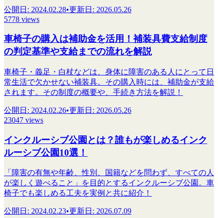
公開日
:
2024.02.28
•
更新日
:
2026.05.26
5778 views
車椅子の購入は補助金を活用！補装具費支給制度
の判定基準や支給までの流れを解説
車椅子・義足・白杖などは、身体に障害のある人にとって日
常生活で欠かせない補装具。その購入時には、補助金が支給
されます。その制度の概要や、手続き方法を解説！
公開日
:
2024.02.26
•
更新日
:
2026.05.26
23047 views
インクルーシブ公園とは？誰もが楽しめるインク
ルーシブ公園10選！
「障害の有無や年齢、性別、国籍などを問わず、すべての人
が楽しく遊べること」を目的とするインクルーシブ公園。車
椅子でも楽しめる工夫を実例と共に紹介！
公開日
:
2024.02.23
•
更新日
:
2026.07.09