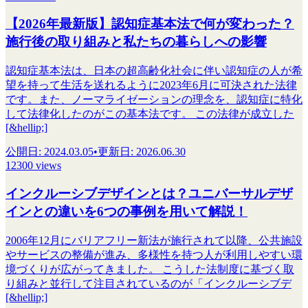
【2026年最新版】認知症基本法で何が変わった？
施行後の取り組みと私たちの暮らしへの影響
認知症基本法は、日本の超高齢化社会に伴い認知症の人が希
望を持って生活を送れるように2023年6月に可決された法律
です。また、ノーマライゼーションの理念を、認知症に特化
して法律化したのがこの基本法です。 この法律が成立した
[&hellip;]
公開日
:
2024.03.05
•
更新日
:
2026.06.30
12300 views
インクルーシブデザインとは？ユニバーサルデザ
インとの違いを6つの事例を用いて解説！
2006年12月にバリアフリー新法が施行されて以降、公共施設
やサービスの整備が進み、多様性を持つ人が利用しやすい環
境づくりが広がってきました。 こうした法制度に基づく取
り組みと並行して注目されているのが「インクルーシブデ
[&hellip;]