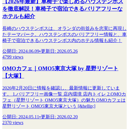
【2026年最新】車椅子で楽しめるハウステンボス
を徹底解説！車椅子で宿泊できるバリアフリーな
ホテルも紹介
長崎のハウステンボスは、オランダの街並みを忠実に再現し
たテーマパーク。ハウステンボスのバリアフリー情報と、車
椅子で宿泊できるハウステンボス内のホテル情報も紹介！
公開日
:
2024.06.09
•
更新日
:
2026.05.26
4799 views
OMOカフェ｜OMO5東京大塚 by 星野リゾート
【大塚】
2026年2月20日に情報を確認し、最新情報に更新していま
す。 1.バリアフリー画像一覧 店内環境 店内トイレ 2.OMOカ
フェ（星野リゾート OMO5東京大塚）の魅力 OMOカフェは
星野リゾート OMO5東京大塚という [&hellip;]
公開日
:
2024.05.11
•
更新日
:
2026.02.20
2370 views