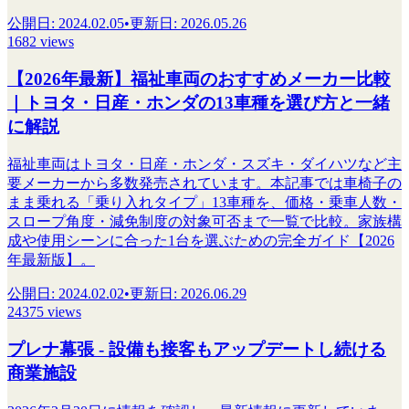
公開日
:
2024.02.05
•
更新日
:
2026.05.26
1682 views
【2026年最新】福祉車両のおすすめメーカー比較
｜トヨタ・日産・ホンダの13車種を選び方と一緒
に解説
福祉車両はトヨタ・日産・ホンダ・スズキ・ダイハツなど主
要メーカーから多数発売されています。本記事では車椅子の
まま乗れる「乗り入れタイプ」13車種を、価格・乗車人数・
スロープ角度・減免制度の対象可否まで一覧で比較。家族構
成や使用シーンに合った1台を選ぶための完全ガイド【2026
年最新版】。
公開日
:
2024.02.02
•
更新日
:
2026.06.29
24375 views
プレナ幕張 - 設備も接客もアップデートし続ける
商業施設