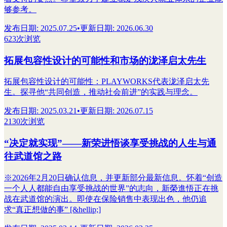
够参考。
发布日期
:
2025.07.25
•
更新日期
:
2026.06.30
623次浏览
拓展包容性设计的可能性和市场的泷泽启太先生
拓展包容性设计的可能性：PLAYWORKS代表泷泽启太先
生。探寻他“共同创造，推动社会前进”的实践与理念。
发布日期
:
2025.03.21
•
更新日期
:
2026.07.15
2130次浏览
“决定就实现”——新荣进悟谈享受挑战的人生与通
往武道馆之路
※2026年2月20日确认信息，并更新部分最新信息。怀着“创造
一个人人都能自由享受挑战的世界”的志向，新榮進悟正在挑
战在武道馆的演出。即使在保险销售中表现出色，他仍追
求“真正想做的事” [&hellip;]