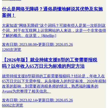
什么是网络无障碍？通俗易懂地解说其优势及实施
案例！
大家知道“网络无障碍”这个词吗？可能有些人是第一次听到这
个词。对于在互联网上运营网站的人来说，这是一个非常值得
了解的概念。在这里， [&hellip;]
发布日期
:
2023.08.08
•
更新日期
:
2026.05.26
1260次浏览
【2026年版】就业持续支援B型的工资需要报税
吗？以年收入65万日元为标准的判定方法
就劳持续支援B型获得的工薪需要报税吗？结论是，年收入在
65万日元以下无需申报。从杂项收入的判定标准、2026年税制
改革的影响，到需要咨询税务师的情况，熟悉福利服务的
Ayumi为您整理了相关信息。
发布日期
:
2023.02.14
•
更新日期
:
2026.05.26
66062次浏览