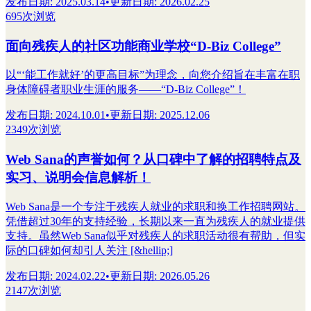
发布日期
:
2025.03.14
•
更新日期
:
2026.02.25
695次浏览
面向残疾人的社区功能商业学校“D-Biz College”
以“‘能工作就好’的更高目标”为理念，向您介绍旨在丰富在职
身体障碍者职业生涯的服务——“D-Biz College”！
发布日期
:
2024.10.01
•
更新日期
:
2025.12.06
2349次浏览
Web Sana的声誉如何？从口碑中了解的招聘特点及
实习、说明会信息解析！
Web Sana是一个专注于残疾人就业的求职和换工作招聘网站。
凭借超过30年的支持经验，长期以来一直为残疾人的就业提供
支持。虽然Web Sana似乎对残疾人的求职活动很有帮助，但实
际的口碑如何却引人关注 [&hellip;]
发布日期
:
2024.02.22
•
更新日期
:
2026.05.26
2147次浏览