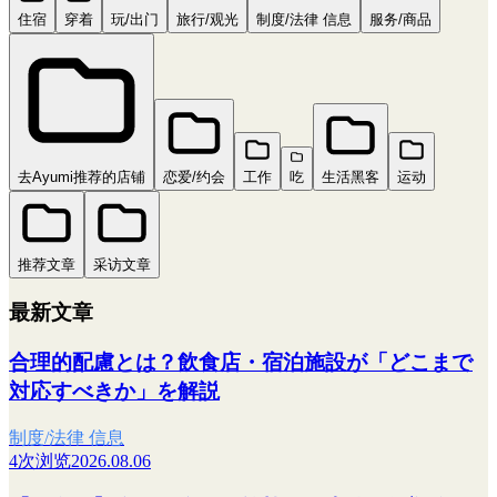
住宿
穿着
玩/出门
旅行/观光
制度/法律 信息
服务/商品
去Ayumi推荐的店铺
恋爱/约会
工作
吃
生活黑客
运动
推荐文章
采访文章
最新文章
合理的配慮とは？飲食店・宿泊施設が「どこまで
対応すべきか」を解説
制度/法律 信息
4次浏览
2026.08.06