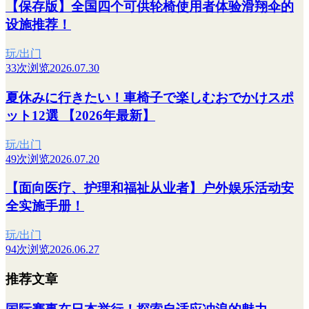
【保存版】全国四个可供轮椅使用者体验滑翔伞的
设施推荐！
玩/出门
33次浏览
2026.07.30
夏休みに行きたい！車椅子で楽しむおでかけスポ
ット12選 【2026年最新】
玩/出门
49次浏览
2026.07.20
【面向医疗、护理和福祉从业者】户外娱乐活动安
全实施手册！
玩/出门
94次浏览
2026.06.27
推荐文章