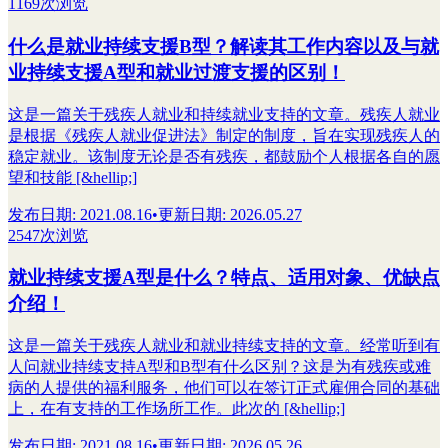
1169次浏览
什么是就业持续支援B型？解读其工作内容以及与就
业持续支援A型和就业过渡支援的区别！
这是一篇关于残疾人就业和持续就业支持的文章。残疾人就业
是根据《残疾人就业促进法》制定的制度，旨在实现残疾人的
稳定就业。该制度无论是否有残疾，都鼓励个人根据各自的愿
望和技能 [&hellip;]
发布日期
:
2021.08.16
•
更新日期
:
2026.05.27
2547次浏览
就业持续支援A型是什么？特点、适用对象、优缺点
介绍！
这是一篇关于残疾人就业和就业持续支持的文章。经常听到有
人问就业持续支持A型和B型有什么区别？这是为有残疾或难
病的人提供的福利服务，他们可以在签订正式雇佣合同的基础
上，在有支持的工作场所工作。此次的 [&hellip;]
发布日期
:
2021.08.16
•
更新日期
:
2026.05.26