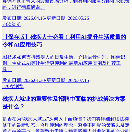
雇佣率修正带来的最新市场分析，到有用的服务介绍和求职策
略，进行彻底解说。
发布日期
:
2026.04.16
•
更新日期
:
2026.05.26
73次浏览
【保存版】残疾人士必看！利用AI提升生活质量的
令和AI应用技巧
AI技术如何支持残疾人的日常生活。介绍语音识别、图像识
别、生成式AI等让生活更便利的最新AI应用实例及推荐工
具。
发布日期
:
2026.01.30
•
更新日期
:
2026.07.15
279次浏览
残疾人就业的重要性及招聘中面临的挑战解决方案
是什么？
是否在为“残疾人就业”从何入手而烦恼？我们将详细解读法律
修正的最新动态、合理便利的理念、避免不匹配的策略以及定
着支持的要点。希望致力于建立稳定残疾人就业体系的企业能