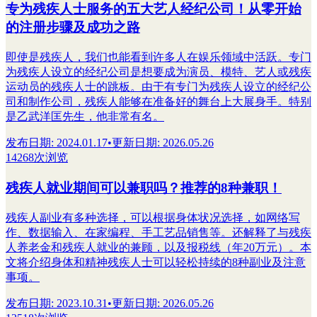
专为残疾人士服务的五大艺人经纪公司！从零开始
的注册步骤及成功之路
即使是残疾人，我们也能看到许多人在娱乐领域中活跃。专门
为残疾人设立的经纪公司是想要成为演员、模特、艺人或残疾
运动员的残疾人士的跳板。由于有专门为残疾人设立的经纪公
司和制作公司，残疾人能够在准备好的舞台上大展身手。特别
是乙武洋匡先生，他非常有名。
发布日期
:
2024.01.17
•
更新日期
:
2026.05.26
14268次浏览
残疾人就业期间可以兼职吗？推荐的8种兼职！
残疾人副业有多种选择，可以根据身体状况选择，如网络写
作、数据输入、在家编程、手工艺品销售等。还解释了与残疾
人养老金和残疾人就业的兼顾，以及报税线（年20万元）。本
文将介绍身体和精神残疾人士可以轻松持续的8种副业及注意
事项。
发布日期
:
2023.10.31
•
更新日期
:
2026.05.26