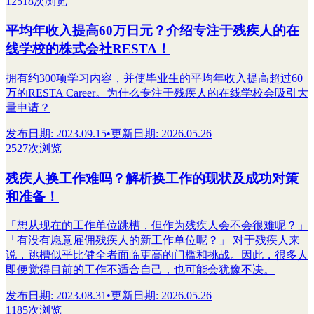
12518次浏览
平均年收入提高60万日元？介绍专注于残疾人的在
线学校的株式会社RESTA！
拥有约300项学习内容，并使毕业生的平均年收入提高超过60
万的RESTA Career。为什么专注于残疾人的在线学校会吸引大
量申请？
发布日期
:
2023.09.15
•
更新日期
:
2026.05.26
2527次浏览
残疾人换工作难吗？解析换工作的现状及成功对策
和准备！
「想从现在的工作单位跳槽，但作为残疾人会不会很难呢？」
「有没有愿意雇佣残疾人的新工作单位呢？」 对于残疾人来
说，跳槽似乎比健全者面临更高的门槛和挑战。因此，很多人
即便觉得目前的工作不适合自己，也可能会犹豫不决。
发布日期
:
2023.08.31
•
更新日期
:
2026.05.26
1185次浏览