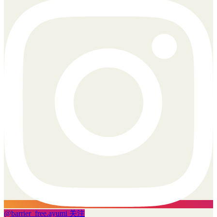
@
barrier_free.ayumi
关注