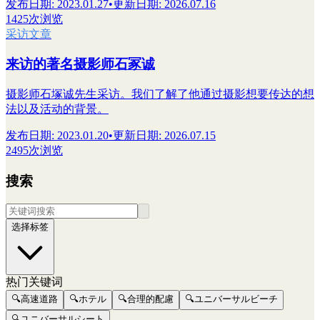
发布日期
:
2023.01.27
•
更新日期
:
2026.07.16
1425次浏览
采访文章
来访的著名摄影师石冢诚
摄影师石塚诚先生采访。我们了解了他通过摄影想要传达的想
法以及活动的背景。
发布日期
:
2023.01.20
•
更新日期
:
2026.07.15
2495次浏览
搜索
选择标签
热门关键词
🔍
高速道路
🔍
ホテル
🔍
合理的配慮
🔍
ユニバーサルビーチ
🔍
ユニバーサルシート