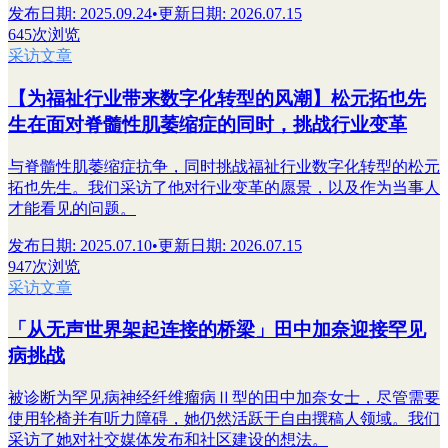
发布日期
:
2025.09.24
•
更新日期
:
2026.07.15
645次浏览
采访文章
【为福祉行业带来数字化转型的风潮】松元拓也先
生在面对脊髓性肌萎缩症的同时，挑战行业变革
与脊髓性肌萎缩症抗争，同时挑战福祉行业数字化转型的松元
拓也先生。我们采访了他对行业变革的愿景，以及作为当事人
才能看见的问题。
发布日期
:
2025.07.10
•
更新日期
:
2026.07.15
947次浏览
采访文章
「从无声世界架起连接的桥梁」田中加奈迎接罕见
病挑战
被诊断为罕见病神经纤维瘤病Ⅱ型的田中加奈女士，尽管需要
使用轮椅并有听力障碍，她仍然活跃于自由撰稿人领域。我们
采访了她对社交媒体发布和社区建设的想法。