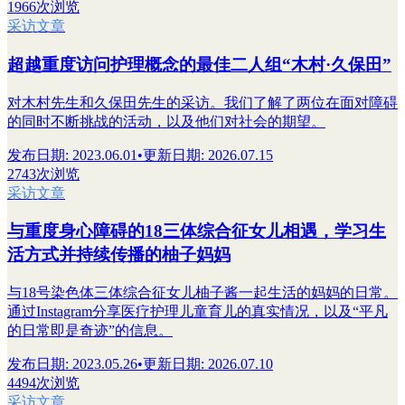
1966次浏览
采访文章
超越重度访问护理概念的最佳二人组“木村·久保田”
对木村先生和久保田先生的采访。我们了解了两位在面对障碍
的同时不断挑战的活动，以及他们对社会的期望。
发布日期
:
2023.06.01
•
更新日期
:
2026.07.15
2743次浏览
采访文章
与重度身心障碍的18三体综合征女儿相遇，学习生
活方式并持续传播的柚子妈妈
与18号染色体三体综合征女儿柚子酱一起生活的妈妈的日常。
通过Instagram分享医疗护理儿童育儿的真实情况，以及“平凡
的日常即是奇迹”的信息。
发布日期
:
2023.05.26
•
更新日期
:
2026.07.10
4494次浏览
采访文章