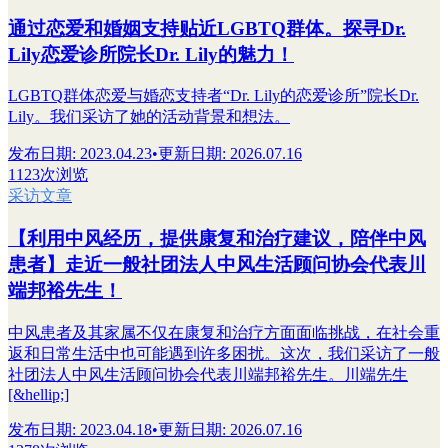
通过恋爱和婚姻支持贴近LGBTQ群体。探寻Dr.
Lily恋爱诊所院长Dr. Lily的魅力！
LGBTQ群体恋爱与婚恋支持者“Dr. Lily的恋爱诊所”院长Dr.
Lily。我们采访了她的活动背景和想法。
发布日期
:
2023.04.23
•
更新日期
:
2026.07.16
1123次浏览
采访文章
【利用中风经历，提供康复和治疗建议，陪伴中风
患者】走近一般社团法人中风生活顾问协会代表川
端邦裕先生！
中风患者及其家属不仅在康复和治疗方面面临挑战，在社会重
返和日常生活中也可能遇到许多困扰。这次，我们采访了一般
社团法人中风生活顾问协会代表川端邦裕先生。川端先生
[&hellip;]
发布日期
:
2023.04.18
•
更新日期
:
2026.07.16