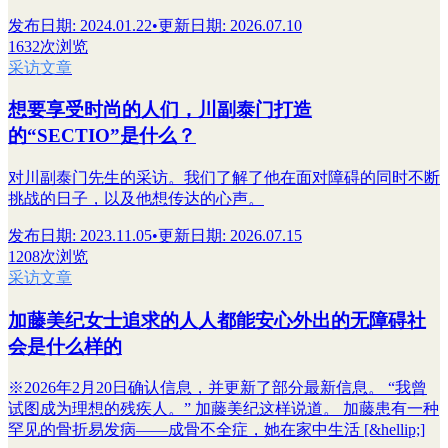
发布日期
:
2024.01.22
•
更新日期
:
2026.07.10
1632次浏览
采访文章
想要享受时尚的人们，川副泰门打造
的“SECTIO”是什么？
对川副泰门先生的采访。我们了解了他在面对障碍的同时不断
挑战的日子，以及他想传达的心声。
发布日期
:
2023.11.05
•
更新日期
:
2026.07.15
1208次浏览
采访文章
加藤美纪女士追求的人人都能安心外出的无障碍社
会是什么样的
※2026年2月20日确认信息，并更新了部分最新信息。 “我曾
试图成为理想的残疾人。” 加藤美纪这样说道。 加藤患有一种
罕见的骨折易发病——成骨不全症，她在家中生活 [&hellip;]