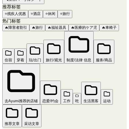
推荐标签
⭐
残疾人优惠
⭐
酒店
⭐
休闲
⭐
旅行
热门标签
🔥
障害者割引
🔥
旅行
🔥
福祉器具
🔥
医療的ケア児
🔥
車椅子
住宿
穿着
玩/出门
旅行/观光
制度/法律 信息
服务/商品
去Ayumi推荐的店铺
恋爱/约会
工作
吃
生活黑客
运动
推荐文章
采访文章