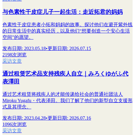
与色素性干皮症儿子一起生活：走近拓君的妈妈
色素性干皮症患者小拓和妈妈的故事。探讨他们在避开紫外线
的日常生活中的真实经历，以及他们“想要创造一个安心生活
空间”的愿望。
发布日期
:
2023.05.18
•
更新日期
:
2026.07.15
2198次浏览
采访文章
通过租赁艺术品支持残疾人自立｜みろくゆがふ代
表澤田
通过艺术租赁将残疾人的才能传递给社会的普通社团法人
Miroku Yugafu・代表泽田。我们了解了他们的新型自立支援形
式及其理念。
发布日期
:
2023.04.28
•
更新日期
:
2026.07.16
1096次浏览
采访文章