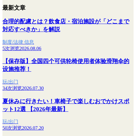
最新文章
合理的配慮とは？飲食店・宿泊施設が「どこまで
対応すべきか」を解説
制度/法律 信息
5次浏览
2026.08.06
【保存版】全国四个可供轮椅使用者体验滑翔伞的
设施推荐！
玩/出门
34次浏览
2026.07.30
夏休みに行きたい！車椅子で楽しむおでかけスポ
ット12選 【2026年最新】
玩/出门
50次浏览
2026.07.20