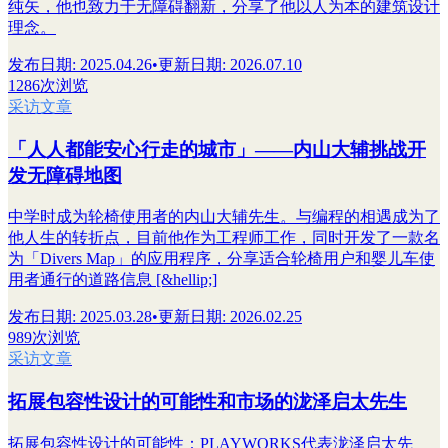
纯矢，他也致力于无障碍翻新，分享了他以人为本的建筑设计
理念。
发布日期
:
2025.04.26
•
更新日期
:
2026.07.10
1286次浏览
采访文章
「人人都能安心行走的城市」——内山大辅挑战开
发无障碍地图
中学时成为轮椅使用者的内山大辅先生。与编程的相遇成为了
他人生的转折点，目前他作为工程师工作，同时开发了一款名
为「Divers Map」的应用程序，分享适合轮椅用户和婴儿车使
用者通行的道路信息 [&hellip;]
发布日期
:
2025.03.28
•
更新日期
:
2026.02.25
989次浏览
采访文章
拓展包容性设计的可能性和市场的泷泽启太先生
拓展包容性设计的可能性：PLAYWORKS代表泷泽启太先