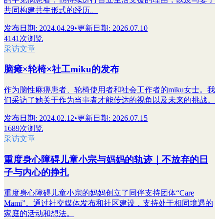
共同构建共生形式的经历。
发布日期
:
2024.04.29
•
更新日期
:
2026.07.10
4141次浏览
采访文章
脑瘫×轮椅×社工miku的发布
作为脑性麻痹患者、轮椅使用者和社会工作者的miku女士。我
们采访了她关于作为当事者才能传达的视角以及未来的挑战。
发布日期
:
2024.02.12
•
更新日期
:
2026.07.15
1689次浏览
采访文章
重度身心障碍儿童小宗与妈妈的轨迹｜不放弃的日
子与内心的挣扎
重度身心障碍儿童小宗的妈妈创立了同伴支持团体“Care
Mami”。通过社交媒体发布和社区建设，支持处于相同境遇的
家庭的活动和想法。