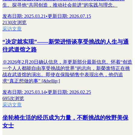
生。探寻他“共同创造，推动社会前进”的实践与理念。
发布日期
:
2025.03.21
•
更新日期
:
2026.07.15
2130次浏览
采访文章
“决定就实现”——新荣进悟谈享受挑战的人生与通
往武道馆之路
※2026年2月20日确认信息，并更新部分最新信息。怀着“创造
一个人人都能自由享受挑战的世界”的志向，新榮進悟正在挑
战在武道馆的演出。即使在保险销售中表现出色，他仍追
求“真正想做的事” [&hellip;]
发布日期
:
2025.03.14
•
更新日期
:
2026.02.25
695次浏览
采访文章
坐轮椅生活的经历成为力量，不断挑战的牧野美保
女士