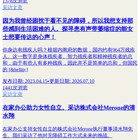
1378次浏览
采访文章
因为我曾经困扰于看不见的障碍，所以我想支持那
些感到生活困难的人。探寻患有声带萎缩症的能女
士想要传达的心声！
你身边有残疾人吗？根据内阁府的数据，国内约有964万残疾
人。这一数字是身体残疾者、智力残疾者和精神残疾者的总
和，由于有些人有多种残疾，因此并不是简单的总和，但国民
的 [&hellip;]
发布日期
:
2023.04.15
•
更新日期
:
2026.07.10
1441次浏览
采访文章
在家办公助力女性自立。采访株式会社Merone的清
水翔
在家办公支持女性自立的株式会社Merone执行董事清水翔先
生。我们采访了他对无障碍工作方式未来的挑战。