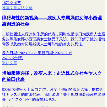
1672次浏览
推荐文章
采访文章
障碍与性的新视角——残疾人专属风俗女郎小西理
惠创造的社会
一般社团法人辉き制作所的代表，同时也是专门为残疾人士服
务的风俗女郎小西理惠女士接受了采访。我们了解了她的活动
背景以及她对拓展残疾人士可能性的努力的想法。
发布日期
:
2023.03.08
•
更新日期
:
2026.07.15
26792次浏览
采访文章
增加服装选择，改变未来：走近株式会社キヤスク
的前田代表
800多名残疾人士亲自走访，改变了他们的服装选择，株式会
社キヤスク的前田代表。我们采访了关于现成服装修改在线服
务“キヤスク”诞生的背景和理念。