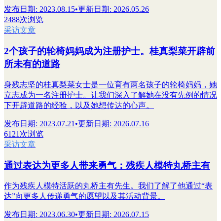
发布日期
:
2023.08.15
•
更新日期
:
2026.05.26
2488次浏览
采访文章
2个孩子的轮椅妈妈成为注册护士。桂真梨菜开辟前
所未有的道路
身残志坚的桂真梨菜女士是一位育有两名孩子的轮椅妈妈，她
立志成为一名注册护士。让我们深入了解她在没有先例的情况
下开辟道路的经验，以及她想传达的心声。
发布日期
:
2023.07.21
•
更新日期
:
2026.07.16
6121次浏览
采访文章
通过表达为更多人带来勇气：残疾人模特丸桥主有
作为残疾人模特活跃的丸桥主有先生。我们了解了他通过“表
达”向更多人传递勇气的愿望以及其活动背景。
发布日期
:
2023.06.30
•
更新日期
:
2026.07.15