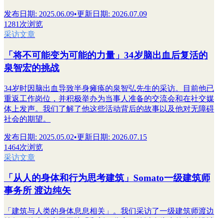
发布日期
:
2025.06.09
•
更新日期
:
2026.07.09
1281次浏览
采访文章
「将不可能变为可能的力量」34岁脑出血后复活的
泉智宏的挑战
34岁时因脑出血导致半身瘫痪的泉智弘先生的采访。目前他已
重返工作岗位，并积极举办为当事人准备的交流会和在社交媒
体上发声。我们了解了他这些活动背后的故事以及他对无障碍
社会的期望。
发布日期
:
2025.05.02
•
更新日期
:
2026.07.15
1464次浏览
采访文章
「从人的身体和行为思考建筑」Somato一级建筑师
事务所 渡边纯矢
「建筑与人类的身体息息相关」。我们采访了一级建筑师渡边