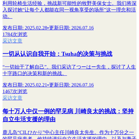
利用轮椅生活经验，挑战新可能性的牧野美保女士。我们将深
入探讨她“让每个人都能在同一视角享受的场所”这一理念和活
动。
发布日期
:
2025.02.28
•
更新日期
:
2026.07.16
1784次浏览
采访文章
一切从认识自我开始：Tsuha的决策与挑战
“一切始于了解自己”。我们采访了つーはー先生，探讨了人生
十字路口的决策和新的挑战。
发布日期
:
2025.02.21
•
更新日期
:
2026.07.16
1467次浏览
采访文章
每十万人中仅一例的罕见病 川崎良太的挑战：坚持
自立生活支援的理由
鹿儿岛“CILひかり”中心主任川崎良太先生。作为十万分之一
的罕见病患者，他持续进行自立生活支援的理由，以及与妻子